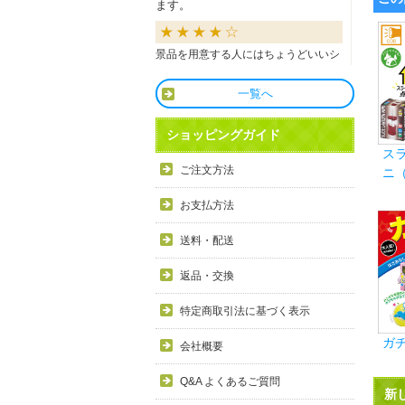
ます。
景品を用意する人にはちょうどいいシ
ョップだと思います。
一覧へ
良かったです
ショッピングガイド
ス
商品も直ぐに届き、一つづづ丁寧に梱
ご注文方法
ニ
包されいて良かったです。同窓生の集
まりのビンゴで利用しましたが、みん
お支払方法
な喜んでもらえました。
送料・配送
利用しやすい
返品・交換
目録景品をよく利用しています。豪華
特定商取引法に基づく表示
で当選した方にとても喜ばれていま
す。手配が早いので便利です。
ガ
会社概要
Q&A よくあるご質問
新