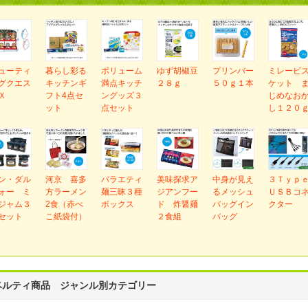
ューティ
暮らし彩る
ボリューム
ゆず胡椒豆
プリンバー
ミレービ
グクエス
キッチンギ
満点キッチ
２８ｇ
５０ｇ１本
ケット 
Ｘ
フト4点セ
ングッズ３
じめなお
ット
点セット
し１２０
ン・ダル
河京 喜多
バラエティ
美味探求ア
中身が見え
３Ｔｙｐ
ォー ミ
方ラーメン
麺三昧３種
ジアンフー
るメッシュ
ＵＳＢコ
ジャム３
2食（赤べ
ボックス
ド 炸醤麺
バッグイン
クター
セット
こ紙袋付）
２食組
バッグ
ベルティ商品 ジャンル別カテゴリー