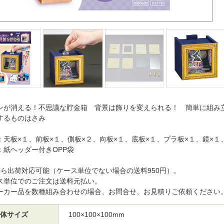
ンが消える！不思議な貯金箱 背景は飾りを変えられる！ 簡単に組
するものはさみ
：天板×１、前板×１、側板×２、向板×１、底板×１、プラ板×１、鏡×１
：紙ヘッダー付きOPP袋
から出荷対応可能（ケース単位でない場合の送料950円）。
ス単位でのご注文は送料元払い。
ーカー品を数種組み合わせの場合、お問合せ、お見積りご依頼ください
体サイズ
100×100×100mm