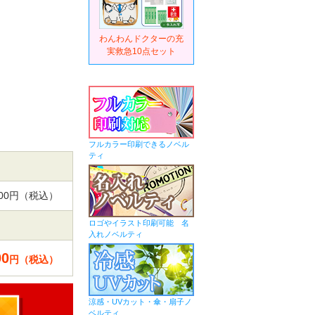
わんわんドクターの充
実救急10点セット
フルカラー印刷できるノベル
ティ
,000円（税込）
ロゴやイラスト印刷可能 名
入れノベルティ
00
円（税込）
涼感・UVカット・傘・扇子ノ
ベルティ