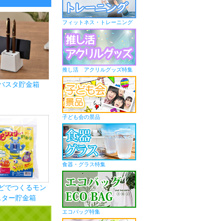
フィットネス・トレーニング
推し活 アクリルグッズ特集
バスタ貯金箱
子ども会の景品
食器・グラス特集
どでつくるモン
スター貯金箱
エコバッグ特集