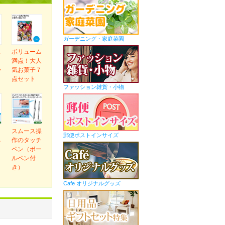
ガーデニング・家庭菜園
ス
ボリューム
ま
満点！大人
か
気お菓子７
ｇ
点セット
ファッション雑貨・小物
ｅ
スムース操
郵便ポストインサイズ
ネ
作のタッチ
ペン（ボー
ルペン付
き）
Cafe オリジナルグッズ