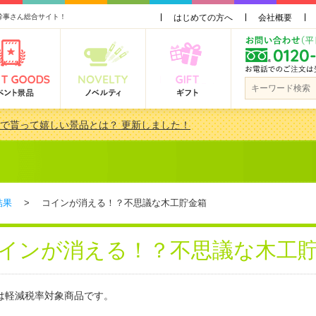
幹事さん総合サイト！
はじめての方へ
会社概要
会で貰って嬉しい景品とは？ 更新しました！
品 3000円未満［2000円～2999円編］もらってうれしい人気ラ…
景品おすすめ金額別人気ランキング 更新しました！
品 3000円未満［2000円～2999円編］もらってうれしい人気ラ…
結果
> コインが消える！？不思議な木工貯金箱
インが消える！？不思議な木工
は軽減税率対象商品です。