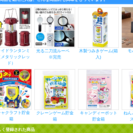
ライドランタンミ
光る二刀流ルーペ
木製つみきゲーム(箱
モ
（メタリックレッ
※完売
入)
ド）
チャクラフト貯金
クレーンゲーム貯金
キャンディーポット
ねん
箱
箱
貯金箱
しく登録された商品