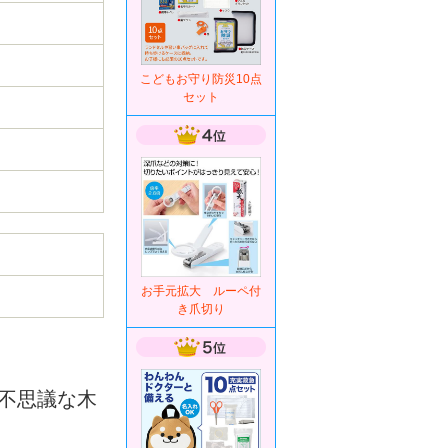
こどもお守り防災10点
セット
お手元拡大 ルーペ付
き爪切り
不思議な木