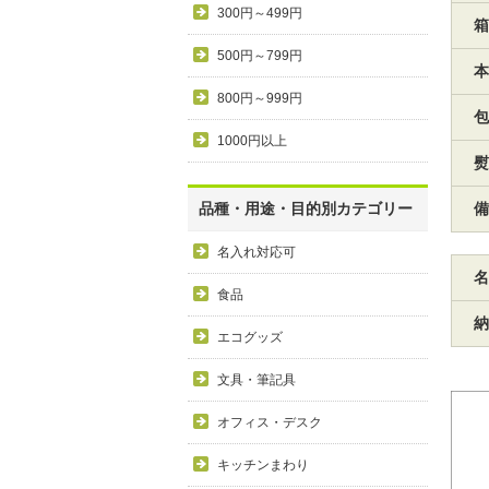
300円～499円
箱
500円～799円
本
800円～999円
包
1000円以上
熨
品種・用途・目的別カテゴリー
備
名入れ対応可
名
食品
納
エコグッズ
文具・筆記具
オフィス・デスク
キッチンまわり