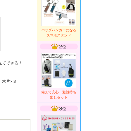
バッグハンガーになる
スマホスタンド
み立てできる！
、木片×３
備えて安心 避難持ち
出しセット
。