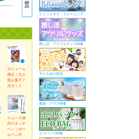
フィットネス・トレーニング
推し活 アクリルグッズ特集
ス
ボリューム
子ども会の景品
ま
満点！大人
か
気お菓子７
ｇ
点セット
食器・グラス特集
ｅ
スムース操
ネ
作のタッチ
ペン（ボー
エコバッグ特集
ルペン付