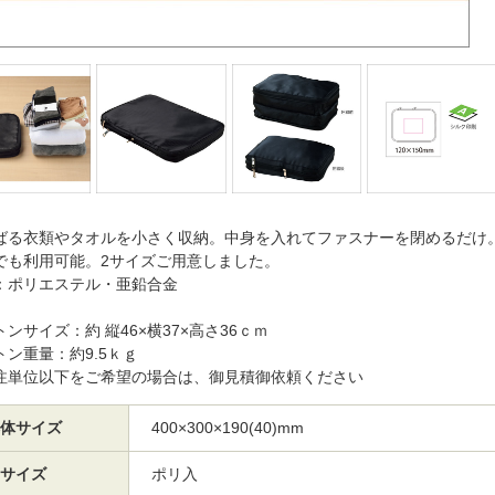
ばる衣類やタオルを小さく収納。中身を入れてファスナーを閉めるだけ
でも利用可能。2サイズご用意しました。
：ポリエステル・亜鉛合金
ンサイズ：約 縦46×横37×高さ36ｃｍ
トン重量：約9.5ｋｇ
注単位以下をご希望の場合は、御見積御依頼ください
体サイズ
400×300×190(40)mm
サイズ
ポリ入