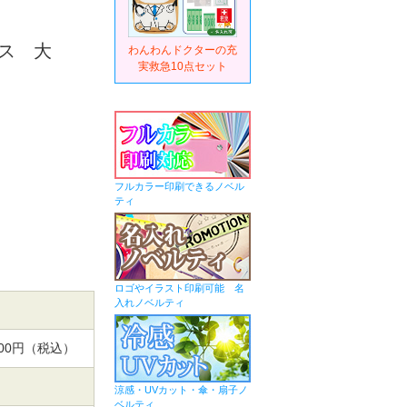
ス 大
わんわんドクターの充
実救急10点セット
フルカラー印刷できるノベル
ティ
ロゴやイラスト印刷可能 名
入れノベルティ
,000円（税込）
涼感・UVカット・傘・扇子ノ
ベルティ