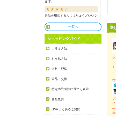
ます。
景品を用意する人にはちょうどいいシ
ョップだと思います。
一覧へ
新
良かったです
ショッピングガイド
商品も直ぐに届き、一つづづ丁寧に梱
ご注文方法
包されいて良かったです。同窓生の集
まりのビンゴで利用しましたが、みん
シ
お支払方法
な喜んでもらえました。
ン
ト
送料・配送
利用しやすい
返品・交換
目録景品をよく利用しています。豪華
特定商取引法に基づく表示
で当選した方にとても喜ばれていま
す。手配が早いので便利です。
サ
会社概要
フ
ニ
Q&A よくあるご質問
個