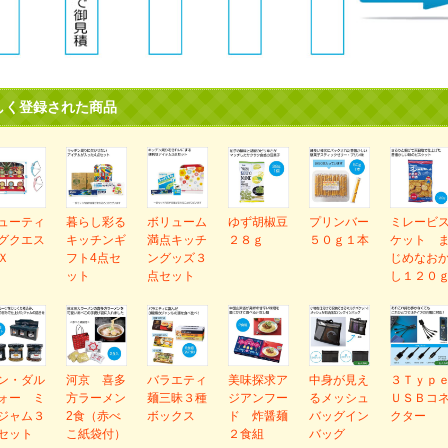
しく登録された商品
ューティ
暮らし彩る
ボリューム
ゆず胡椒豆
プリンバー
ミレービ
グクエス
キッチンギ
満点キッチ
２８ｇ
５０ｇ１本
ケット 
Ｘ
フト4点セ
ングッズ３
じめなお
ット
点セット
し１２０
ン・ダル
河京 喜多
バラエティ
美味探求ア
中身が見え
３Ｔｙｐ
ォー ミ
方ラーメン
麺三昧３種
ジアンフー
るメッシュ
ＵＳＢコ
ジャム３
2食（赤べ
ボックス
ド 炸醤麺
バッグイン
クター
セット
こ紙袋付）
２食組
バッグ