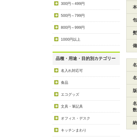
300円～499円
本
500円～799円
包
800円～999円
熨
1000円以上
備
品種・用途・目的別カテゴリー
名
名入れ対応可
名
食品
版
エコグッズ
名
文具・筆記具
数
オフィス・デスク
納
キッチンまわり