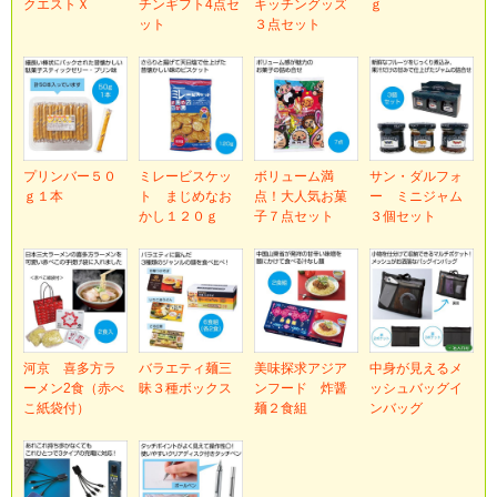
クエストＸ
チンギフト4点セ
キッチングッズ
ｇ
ット
３点セット
プリンバー５０
ミレービスケッ
ボリューム満
サン・ダルフォ
ｇ１本
ト まじめなお
点！大人気お菓
ー ミニジャム
かし１２０ｇ
子７点セット
３個セット
河京 喜多方ラ
バラエティ麺三
美味探求アジア
中身が見えるメ
ーメン2食（赤べ
昧３種ボックス
ンフード 炸醤
ッシュバッグイ
こ紙袋付）
麺２食組
ンバッグ