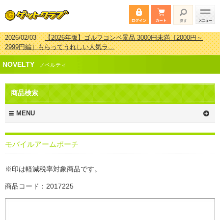
2026/02/03
【2026年版】ゴルフコンペ景品 3000円未満［2000円～
2999円編］もらってうれしい人気ラ…
2026/07/15
【2026年版】ビンゴゲーム景品おすすめ金額別人気ランキ
NOVELTY
ング 更新しました！
ノベルティ
2026/04/03
【2026年版】ゴルフコンペ景品 3000円未満［2000円～
2999円編］もらってうれしい人気ラ…
商品検索
2026/02/16
【2026年版】結婚式の二次会で貰って嬉しい景品とは？ 更
新しました！
MENU
モバイルアームポーチ
※印は軽減税率対象商品です。
商品コード：2017225