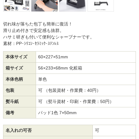
切れ味が落ちた包丁も簡単に復活！
滑り止め付きで安定感も抜群。
ハサミ研ぎも付いて便利なシャープナーです。
素材：PP･ｼﾘｺﾝ･ｾﾗﾐｯｸ･ｽﾃﾝﾚｽ
本体サイズ
60×227×51mm
箱サイズ
56×233×68mm 化粧箱
本体色柄
単色
包装
可 （包装資材・作業費：40円）
熨斗紙
可 （熨斗資材・印刷・作業費：50円）
備考
パッド1色 7×50mm
名入れの可否
可