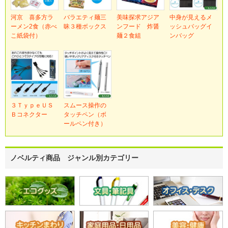
河京 喜多方ラ
バラエティ麺三
美味探求アジア
中身が見えるメ
ーメン2食（赤べ
昧３種ボックス
ンフード 炸醤
ッシュバッグイ
こ紙袋付）
麺２食組
ンバッグ
３ＴｙｐｅＵＳ
スムース操作の
Ｂコネクター
タッチペン（ボ
ールペン付き）
ノベルティ商品 ジャンル別カテゴリー