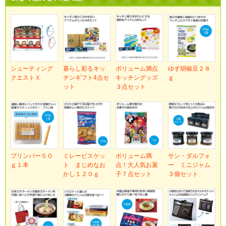
シューティング
暮らし彩るキッ
ボリューム満点
ゆず胡椒豆２８
クエストＸ
チンギフト4点セ
キッチングッズ
ｇ
ット
３点セット
プリンバー５０
ミレービスケッ
ボリューム満
サン・ダルフォ
ｇ１本
ト まじめなお
点！大人気お菓
ー ミニジャム
かし１２０ｇ
子７点セット
３個セット