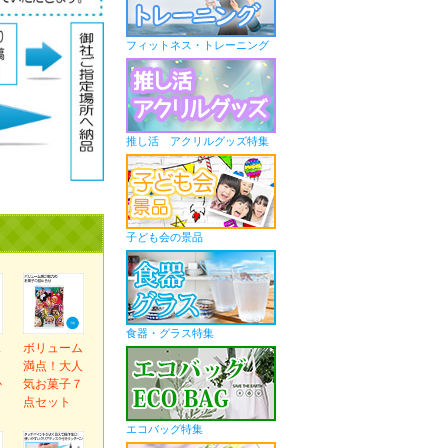
フィットネス・トレーニング
推し活 アクリルグッズ特集
子ども会の景品
食器・グラス特集
ス
ボリューム
ま
満点！大人
か
気お菓子７
ｇ
点セット
エコバッグ特集