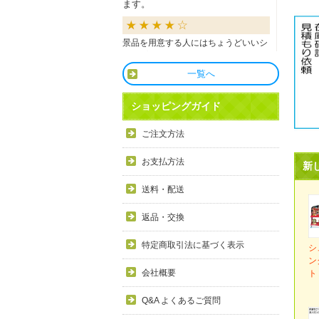
ます。
景品を用意する人にはちょうどいいシ
ョップだと思います。
一覧へ
良かったです
ショッピングガイド
商品も直ぐに届き、一つづづ丁寧に梱
ご注文方法
包されいて良かったです。同窓生の集
まりのビンゴで利用しましたが、みん
お支払方法
新
な喜んでもらえました。
送料・配送
利用しやすい
返品・交換
目録景品をよく利用しています。豪華
特定商取引法に基づく表示
シ
で当選した方にとても喜ばれていま
ン
す。手配が早いので便利です。
会社概要
ト
Q&A よくあるご質問