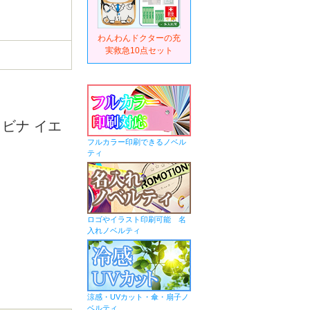
わんわんドクターの充
実救急10点セット
ビナ イエ
フルカラー印刷できるノベル
ティ
ロゴやイラスト印刷可能 名
入れノベルティ
涼感・UVカット・傘・扇子ノ
ベルティ