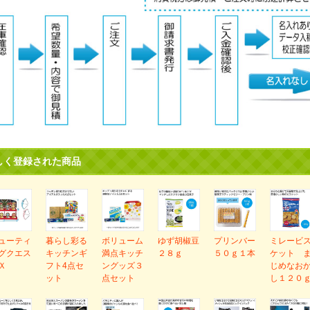
しく登録された商品
ューティ
暮らし彩る
ボリューム
ゆず胡椒豆
プリンバー
ミレービ
グクエス
キッチンギ
満点キッチ
２８ｇ
５０ｇ１本
ケット 
Ｘ
フト4点セ
ングッズ３
じめなお
ット
点セット
し１２０