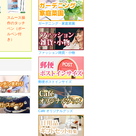
ｅ
スムース操
ネ
作のタッチ
ガーデニング・家庭菜園
ペン（ボー
ルペン付
き）
ファッション雑貨・小物
郵便ポストインサイズ
Cafe オリジナルグッズ