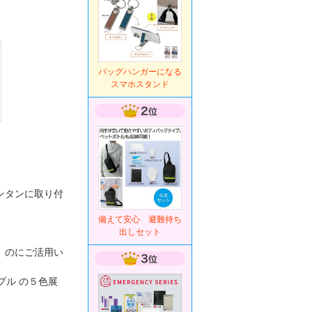
バッグハンガーになる
スマホスタンド
ンタンに取り付
備えて安心 避難持ち
出しセット
」のにご活用い
プル の５色展