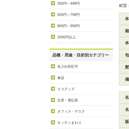
300円～499円
材質
500円～799円
本
800円～999円
箱
1000円以上
本
品種・用途・目的別カテゴリー
包
名入れ対応可
熨
食品
備
エコグッズ
名
文具・筆記具
名
オフィス・デスク
版
キッチンまわり