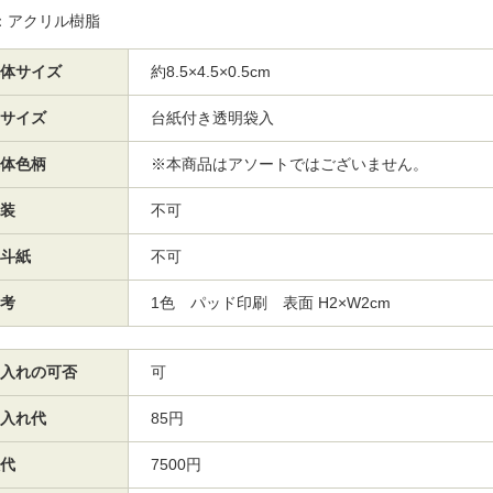
：アクリル樹脂
体サイズ
約8.5×4.5×0.5cm
サイズ
台紙付き透明袋入
体色柄
※本商品はアソートではございません。
装
不可
斗紙
不可
考
1色 パッド印刷 表面 H2×W2cm
入れの可否
可
入れ代
85円
代
7500円