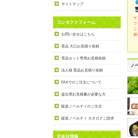
サイトマップ
サ
コンタクトフォーム
フ
ニ
お問い合せはこちら
個
景品 大口お見積り依頼
景品セット専用お見積依頼
ノ
法人様 景品お見積り依頼
FAXでのご注文について
提出用お見積書が必要な方
販促ノベルティのご注文
販促ノベルティ カタログご請求
定休日情報