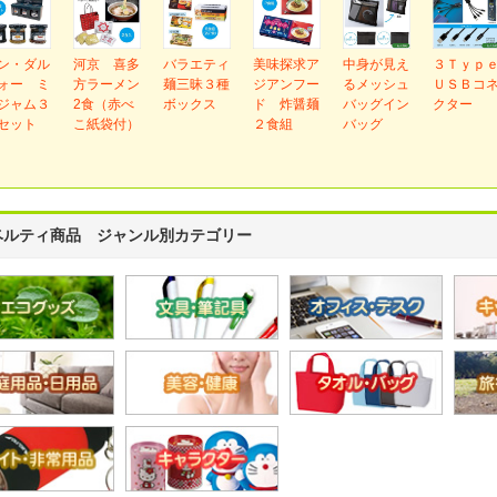
ン・ダル
河京 喜多
バラエティ
美味探求ア
中身が見え
３Ｔｙｐ
ォー ミ
方ラーメン
麺三昧３種
ジアンフー
るメッシュ
ＵＳＢコ
ジャム３
2食（赤べ
ボックス
ド 炸醤麺
バッグイン
クター
セット
こ紙袋付）
２食組
バッグ
ベルティ商品 ジャンル別カテゴリー