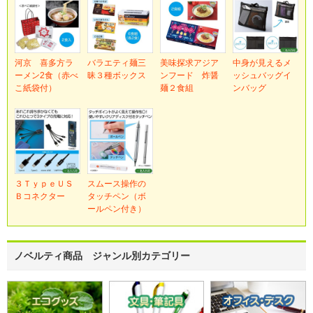
河京 喜多方ラ
バラエティ麺三
美味探求アジア
中身が見えるメ
ーメン2食（赤べ
昧３種ボックス
ンフード 炸醤
ッシュバッグイ
こ紙袋付）
麺２食組
ンバッグ
３ＴｙｐｅＵＳ
スムース操作の
Ｂコネクター
タッチペン（ボ
ールペン付き）
ノベルティ商品 ジャンル別カテゴリー