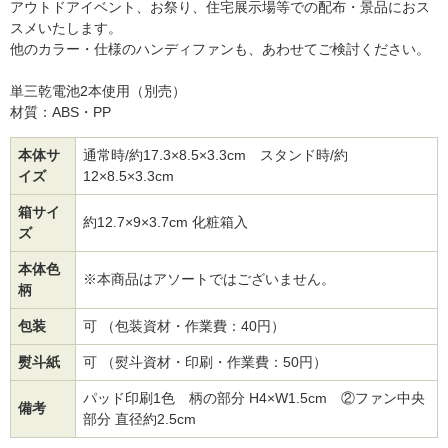
アウトドアイベント、お祭り、住宅展示場等での配布・景品におス
スメいたします。
他のカラー・仕様のハンディファンも、あわせてご検討ください。
単三乾電池2本使用（別売）
材質：ABS・PP
本体サ
通常時/約17.3×8.5×3.3cm スタンド時/約
イズ
12×8.5×3.3cm
箱サイ
約12.7×9×3.7cm 化粧箱入
ズ
本体色
※本商品はアソートではございません。
柄
包装
可 （包装資材・作業費：40円）
熨斗紙
可 （熨斗資材・印刷・作業費：50円）
パッド印刷1色 柄の部分 H4×W1.5cm ②ファン中央
備考
部分 直径約2.5cm