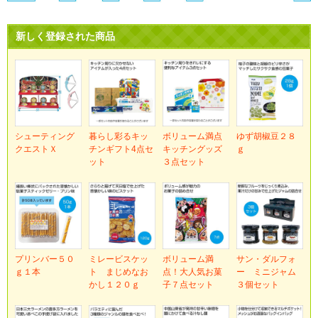
新しく登録された商品
シューティング
暮らし彩るキッ
ボリューム満点
ゆず胡椒豆２８
クエストＸ
チンギフト4点セ
キッチングッズ
ｇ
ット
３点セット
プリンバー５０
ミレービスケッ
ボリューム満
サン・ダルフォ
ｇ１本
ト まじめなお
点！大人気お菓
ー ミニジャム
かし１２０ｇ
子７点セット
３個セット