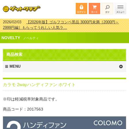
2026/02/03
【2026年版】ゴルフコンペ景品 3000円未満［2000円～
2999円編］もらってうれしい人気ラ…
2026/07/15
【2026年版】ビンゴゲーム景品おすすめ金額別人気ランキ
NOVELTY
ング 更新しました！
ノベルティ
2026/04/03
【2026年版】ゴルフコンペ景品 3000円未満［2000円～
2999円編］もらってうれしい人気ラ…
商品検索
2026/02/16
【2026年版】結婚式の二次会で貰って嬉しい景品とは？ 更
新しました！
MENU
カラモ 2wayハンディファン ホワイト
※印は軽減税率対象商品です。
商品コード：2017563