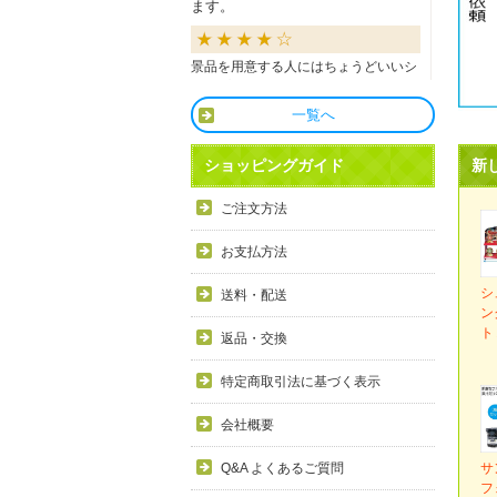
ます。
景品を用意する人にはちょうどいいシ
ョップだと思います。
一覧へ
良かったです
新
ショッピングガイド
商品も直ぐに届き、一つづづ丁寧に梱
ご注文方法
包されいて良かったです。同窓生の集
まりのビンゴで利用しましたが、みん
お支払方法
な喜んでもらえました。
シ
送料・配送
ン
利用しやすい
ト
返品・交換
目録景品をよく利用しています。豪華
特定商取引法に基づく表示
で当選した方にとても喜ばれていま
す。手配が早いので便利です。
会社概要
サ
Q&A よくあるご質問
フ