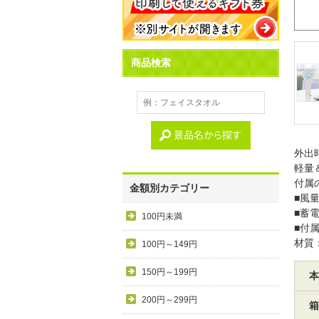
商品検索
外出
軽量
付属
金額別カテゴリー
■風
■蓄電
100円未満
■付
材質
100円～149円
150円～199円
本
200円～299円
箱