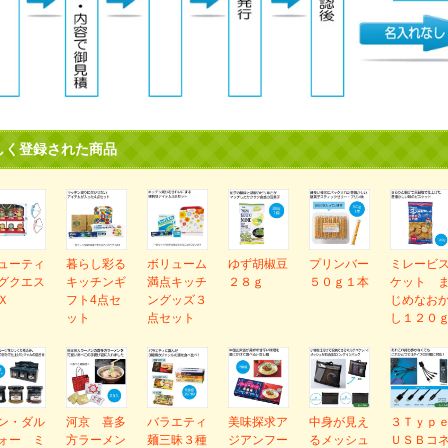
しく登録された商品
ューティ
暮らし彩る
ボリューム
ゆず胡椒豆
プリンバー
ミレービ
グクエス
キッチンギ
満点キッチ
２８ｇ
５０ｇ１本
ケット 
Ｘ
フト4点セ
ングッズ３
じめなお
ット
点セット
し１２０
ン・ダル
河京 喜多
バラエティ
美味探求ア
中身が見え
３Ｔｙｐ
ォー ミ
方ラーメン
麺三昧３種
ジアンフー
るメッシュ
ＵＳＢコ