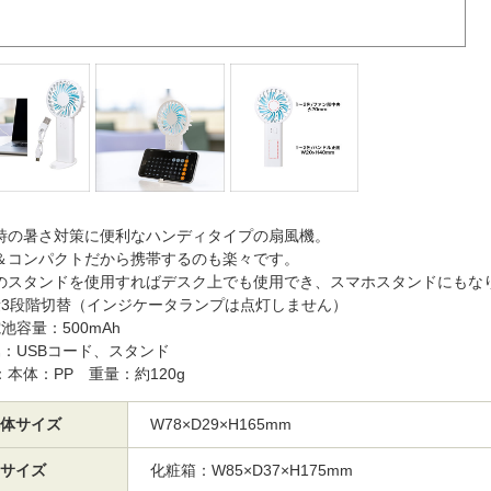
時の暑さ対策に便利なハンディタイプの扇風機。
＆コンパクトだから携帯するのも楽々です。
のスタンドを使用すればデスク上でも使用でき、スマホスタンドにもな
量3段階切替（インジケータランプは点灯しません）
池容量：500mAh
属：USBコード、スタンド
：本体：PP 重量：約120g
体サイズ
W78×D29×H165mm
サイズ
化粧箱：W85×D37×H175mm