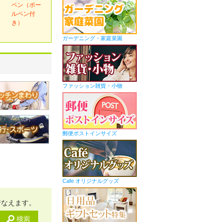
ペン（ボー
ルペン付
き）
ガーデニング・家庭菜園
ファッション雑貨・小物
郵便ポストインサイズ
Cafe オリジナルグッズ
行なえます。