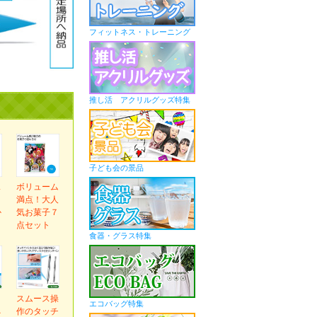
フィットネス・トレーニング
推し活 アクリルグッズ特集
子ども会の景品
ス
ボリューム
ま
満点！大人
か
気お菓子７
ｇ
点セット
食器・グラス特集
ｅ
スムース操
エコバッグ特集
ネ
作のタッチ