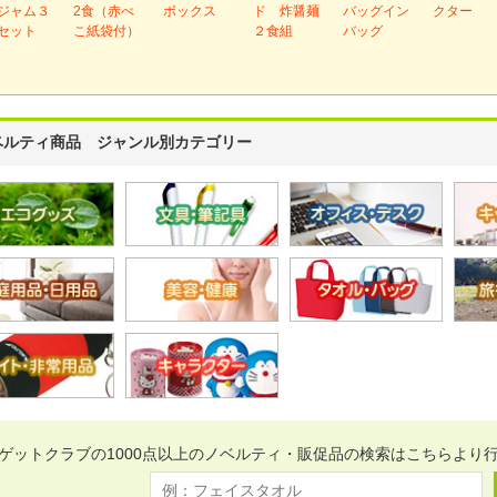
ジャム３
2食（赤べ
ボックス
ド 炸醤麺
バッグイン
クター
セット
こ紙袋付）
２食組
バッグ
ベルティ商品 ジャンル別カテゴリー
ゲットクラブの1000点以上のノベルティ・販促品の検索はこちらより