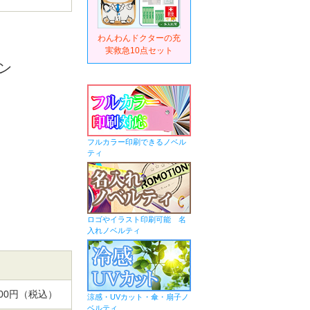
わんわんドクターの充
実救急10点セット
ン
フルカラー印刷できるノベル
ティ
ロゴやイラスト印刷可能 名
入れノベルティ
,000円（税込）
涼感・UVカット・傘・扇子ノ
ベルティ