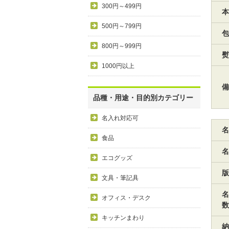
300円～499円
本
500円～799円
包
800円～999円
熨
1000円以上
備
品種・用途・目的別カテゴリー
名入れ対応可
名
食品
名
エコグッズ
版
文具・筆記具
名
オフィス・デスク
数
キッチンまわり
納