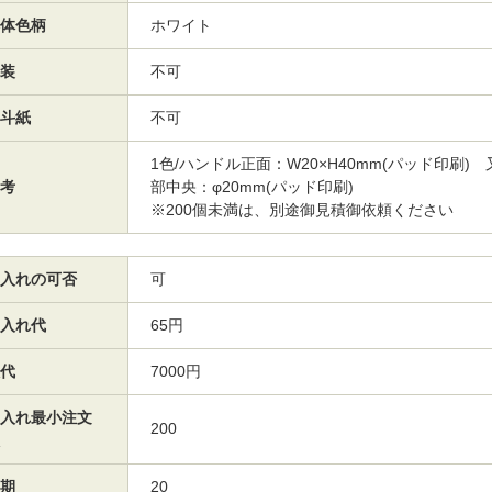
体色柄
ホワイト
装
不可
斗紙
不可
1色/ハンドル正面：W20×H40mm(パッド印刷)
考
部中央：φ20mm(パッド印刷)
※200個未満は、別途御見積御依頼ください
入れの可否
可
入れ代
65円
代
7000円
入れ最小注文
200
期
20