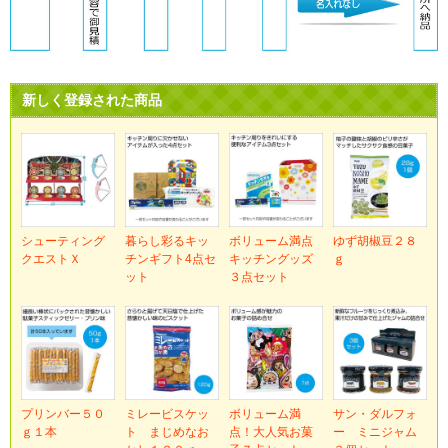
新しく登録された商品
シューティング
暮らし彩るキッ
ボリューム満点
ゆず胡椒豆２８
クエストＸ
チンギフト4点セ
キッチングッズ
ｇ
ット
３点セット
プリンバー５０
ミレービスケッ
ボリューム満
サン・ダルフォ
ｇ１本
ト まじめなお
点！大人気お菓
ー ミニジャム