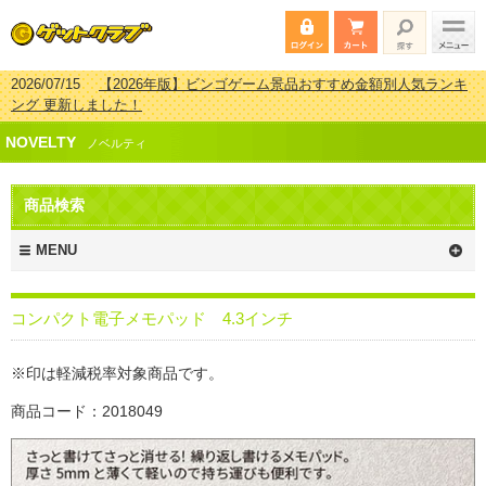
2026/07/15
【2026年版】ビンゴゲーム景品おすすめ金額別人気ランキ
ング 更新しました！
2026/04/03
【2026年版】ゴルフコンペ景品 3000円未満［2000円～
NOVELTY
2999円編］もらってうれしい人気ラ…
ノベルティ
2026/02/16
【2026年版】結婚式の二次会で貰って嬉しい景品とは？ 更
新しました！
商品検索
2026/02/03
【2026年版】ゴルフコンペ景品 3000円未満［2000円～
2999円編］もらってうれしい人気ラ…
MENU
コンパクト電子メモパッド 4.3インチ
※印は軽減税率対象商品です。
商品コード：2018049