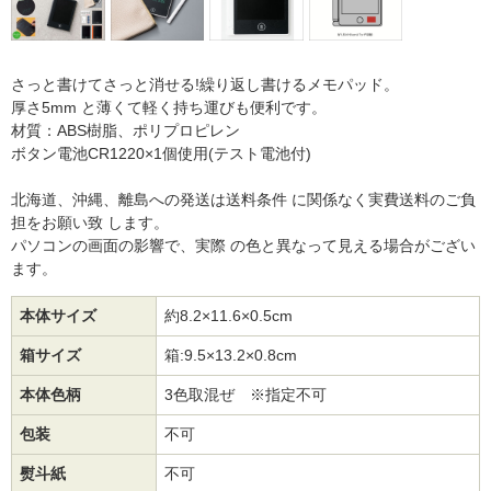
さっと書けてさっと消せる!繰り返し書けるメモパッド。
厚さ5mm と薄くて軽く持ち運びも便利です。
材質：ABS樹脂、ポリプロピレン
ボタン電池CR1220×1個使用(テスト電池付)
北海道、沖縄、離島への発送は送料条件 に関係なく実費送料のご負
担をお願い致 します。
パソコンの画面の影響で、実際 の色と異なって見える場合がござい
ます。
本体サイズ
約8.2×11.6×0.5cm
箱サイズ
箱:9.5×13.2×0.8cm
本体色柄
3色取混ぜ ※指定不可
包装
不可
熨斗紙
不可