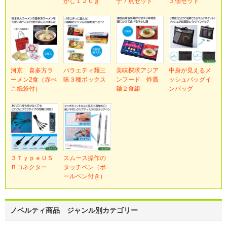
かし１２０ｇ
子７点セット
３個セット
河京 喜多方ラ
バラエティ麺三
美味探求アジア
中身が見えるメ
ーメン2食（赤べ
昧３種ボックス
ンフード 炸醤
ッシュバッグイ
こ紙袋付）
麺２食組
ンバッグ
３ＴｙｐｅＵＳ
スムース操作の
Ｂコネクター
タッチペン（ボ
ールペン付き）
ノベルティ商品 ジャンル別カテゴリー