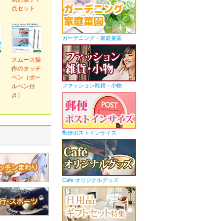
ｇ
点セット
ガーデニング・家庭菜園
ｅ
スムース操
ネ
作のタッチ
ペン（ボー
ファッション雑貨・小物
ルペン付
き）
郵便ポストインサイズ
Cafe オリジナルグッズ