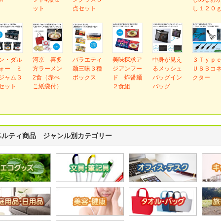
ット
点セット
し１２０
ン・ダル
河京 喜多
バラエティ
美味探求ア
中身が見え
３Ｔｙｐ
ォー ミ
方ラーメン
麺三昧３種
ジアンフー
るメッシュ
ＵＳＢコ
ジャム３
2食（赤べ
ボックス
ド 炸醤麺
バッグイン
クター
セット
こ紙袋付）
２食組
バッグ
ベルティ商品 ジャンル別カテゴリー