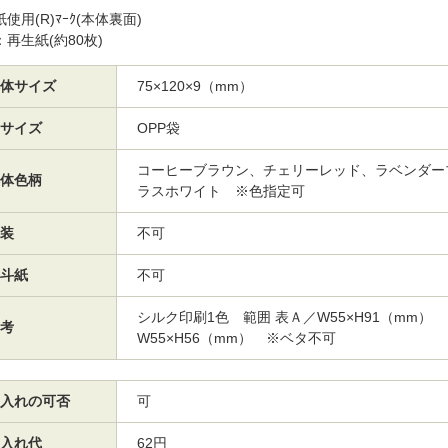
使用(R)ﾏｰｸ(本体裏面)
再生紙(約80枚)
体サイズ
75×120×9（mm）
サイズ
OPP袋
コーヒーブラウン、チェリーレッド、ラベンダー
体色柄
ラスホワイト ※色指定可
装
不可
斗紙
不可
シルク印刷1色 範囲 表Ａ／W55×H91（mm）
考
W55×H56（mm） ※ベタ不可
入れの可否
可
入れ代
62円