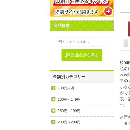
商品検索
植物
色名
れ表
金額別カテゴリー
中の
小さ
100円未満
がで
表・
100円～149円
す。
150円～199円
※再
200円～299円
また