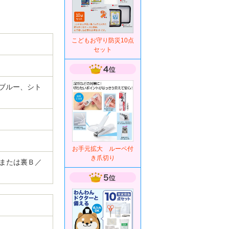
こどもお守り防災10点
セット
ブルー、シト
お手元拡大 ルーペ付
き爪切り
 または裏Ｂ／