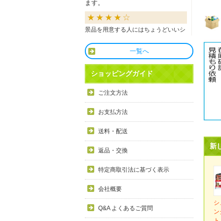
ます。
景品を用意する人にはちょうどいいシ
ョップだと思います。
一覧へ
良かったです
ショッピングガイド
商品も直ぐに届き、一つづづ丁寧に梱
ご注文方法
包されいて良かったです。同窓生の集
まりのビンゴで利用しましたが、みん
お支払方法
な喜んでもらえました。
送料・配送
利用しやすい
新
返品・交換
目録景品をよく利用しています。豪華
特定商取引法に基づく表示
で当選した方にとても喜ばれていま
す。手配が早いので便利です。
会社概要
シ
Q&A よくあるご質問
ン
ト