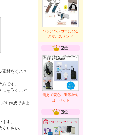
バッグハンガーになる
スマホスタンド
ル素材をそれぞ
テムです。
メモを取ること
備えて安心 避難持ち
出しセット
ッズを作成できま
います。
承ください。