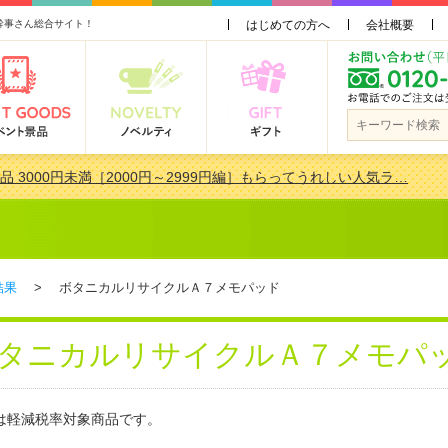
幹事さん総合サイト！
はじめての方へ
会社概要
品 3000円未満［2000円～2999円編］もらってうれしい人気ラ…
景品おすすめ金額別人気ランキング 更新しました！
品 3000円未満［2000円～2999円編］もらってうれしい人気ラ…
会で貰って嬉しい景品とは？ 更新しました！
結果
> ボタニカルリサイクルＡ７メモパッド
タニカルリサイクルＡ７メモパ
は軽減税率対象商品です。