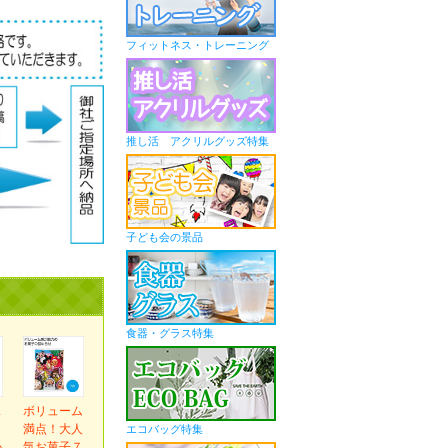
フィットネス・トレーニング
推し活 アクリルグッズ特集
子ども会の景品
食器・グラス特集
ス
ボリューム
ま
満点！大人
エコバッグ特集
か
気お菓子７