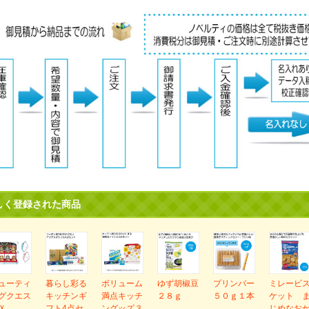
しく登録された商品
ューティ
暮らし彩る
ボリューム
ゆず胡椒豆
プリンバー
ミレービ
グクエス
キッチンギ
満点キッチ
２８ｇ
５０ｇ１本
ケット 
Ｘ
フト4点セ
ングッズ３
じめなお