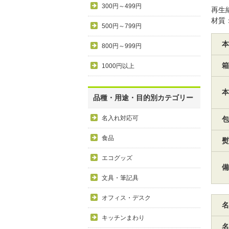
300円～499円
再生紙
材質：
500円～799円
本
800円～999円
箱
1000円以上
本
品種・用途・目的別カテゴリー
名入れ対応可
包
食品
熨
エコグッズ
備
文具・筆記具
オフィス・デスク
名
キッチンまわり
名