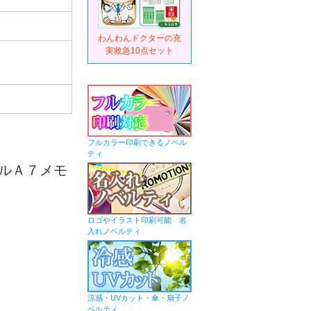
わんわんドクターの充
実救急10点セット
フルカラー印刷できるノベル
ティ
ルＡ７メモ
ロゴやイラスト印刷可能 名
入れノベルティ
涼感・UVカット・傘・扇子ノ
ベルティ