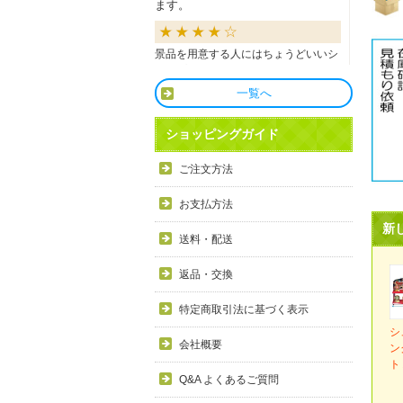
ます。
景品を用意する人にはちょうどいいシ
ョップだと思います。
一覧へ
良かったです
ショッピングガイド
商品も直ぐに届き、一つづづ丁寧に梱
ご注文方法
包されいて良かったです。同窓生の集
まりのビンゴで利用しましたが、みん
お支払方法
な喜んでもらえました。
新
送料・配送
利用しやすい
返品・交換
目録景品をよく利用しています。豪華
特定商取引法に基づく表示
で当選した方にとても喜ばれていま
シ
す。手配が早いので便利です。
会社概要
ン
ト
Q&A よくあるご質問