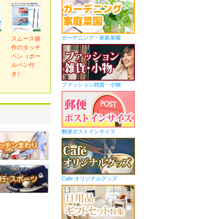
ガーデニング・家庭菜園
ｅ
スムース操
ネ
作のタッチ
ペン（ボー
ルペン付
き）
ファッション雑貨・小物
郵便ポストインサイズ
Cafe オリジナルグッズ