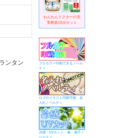
わんわんドクターの充
実救急10点セット
ランタン
フルカラー印刷できるノベル
ティ
ロゴやイラスト印刷可能 名
入れノベルティ
涼感・UVカット・傘・扇子ノ
ベルティ