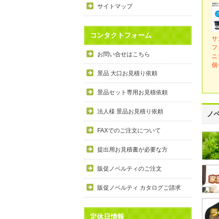
サイトマップ
コンタクトフォーム
サ
フ
お問い合せはこちら
ニ
個
景品 大口お見積り依頼
景品セット専用お見積依頼
法人様 景品お見積り依頼
ノ
FAXでのご注文について
提出用お見積書が必要な方
販促ノベルティのご注文
販促ノベルティ カタログご請求
定休日情報