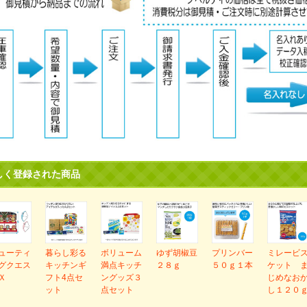
しく登録された商品
ューティ
暮らし彩る
ボリューム
ゆず胡椒豆
プリンバー
ミレービ
グクエス
キッチンギ
満点キッチ
２８ｇ
５０ｇ１本
ケット 
Ｘ
フト4点セ
ングッズ３
じめなお
ット
点セット
し１２０