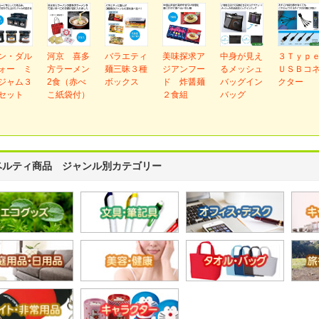
ン・ダル
河京 喜多
バラエティ
美味探求ア
中身が見え
３Ｔｙｐ
ォー ミ
方ラーメン
麺三昧３種
ジアンフー
るメッシュ
ＵＳＢコ
ジャム３
2食（赤べ
ボックス
ド 炸醤麺
バッグイン
クター
セット
こ紙袋付）
２食組
バッグ
ベルティ商品 ジャンル別カテゴリー