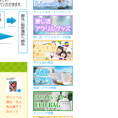
フィットネス・トレーニング
推し活 アクリルグッズ特集
子ども会の景品
食器・グラス特集
ス
ボリューム
ま
満点！大人
か
気お菓子７
ｇ
点セット
エコバッグ特集