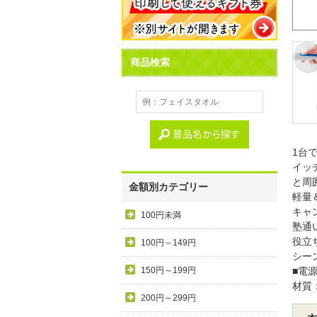
商品検索
1台
イッ
と周
金額別カテゴリー
軽量
キャ
100円未満
塾通
役立
100円～149円
シー
150円～199円
■電源
材質：
200円～299円