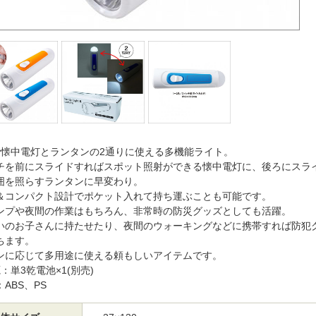
で懐中電灯とランタンの2通りに使える多機能ライト。
チを前にスライドすればスポット照射ができる懐中電灯に、後ろにスラ
囲を照らすランタンに早変わり。
＆コンパクト設計でポケット入れて持ち運ぶことも可能です。
ンプや夜間の作業はもちろん、非常時の防災グッズとしても活躍。
いのお子さんに持たせたり、夜間のウォーキングなどに携帯すれば防犯
ちます。
ンに応じて多用途に使える頼もしいアイテムです。
：単3乾電池×1(別売)
ABS、PS