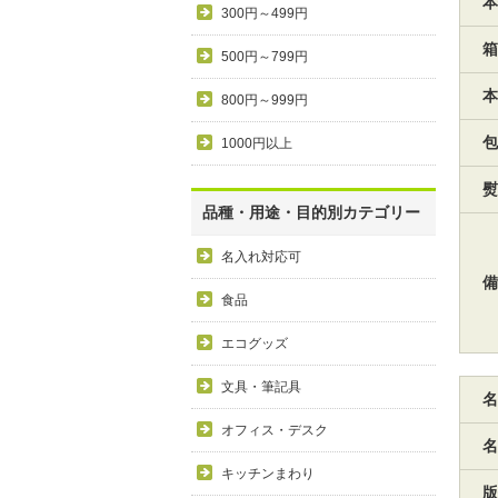
本
300円～499円
箱
500円～799円
本
800円～999円
包
1000円以上
熨
品種・用途・目的別カテゴリー
名入れ対応可
備
食品
エコグッズ
文具・筆記具
名
オフィス・デスク
名
キッチンまわり
版