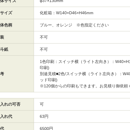
体サイズ
φ37×130mm
サイズ
化粧箱：W140×D46×H46mm
体色柄
ブルー、オレンジ ※色指定ください
装
不可
斗紙
不可
1色印刷：スイッチ横（ライト左向き）：W40×H1
印刷)
考
別途見積■2色/スイッチ横（ライト左向き）：W40×
ッド印刷)
※120個からの印刷もできます。お見積り御依頼
入れの可否
可
入れ代
63円
代
6500円