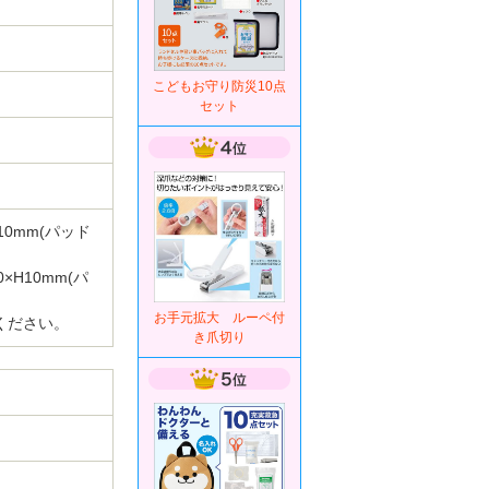
こどもお守り防災10点
セット
0mm(パッド
H10mm(パ
お手元拡大 ルーペ付
ください。
き爪切り