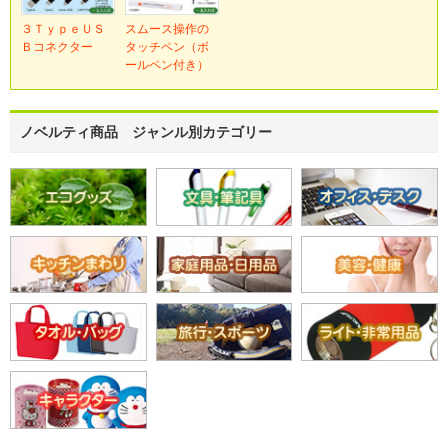
３ＴｙｐｅＵＳ
スムース操作の
Ｂコネクター
タッチペン（ボ
ールペン付き）
ノベルティ商品 ジャンル別カテゴリー