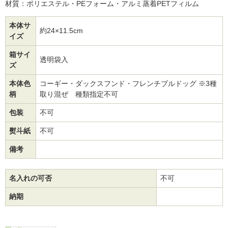
材質：ポリエステル・PEフォーム・アルミ蒸着PETフィルム
本体サ
約24×11.5cm
イズ
箱サイ
透明袋入
ズ
本体色
コーギー・ダックスフンド・フレンチブルドッグ ※3種
柄
取り混ぜ 種類指定不可
包装
不可
熨斗紙
不可
備考
名入れの可否
不可
納期