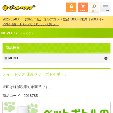
2026/02/03
【2026年版】ゴルフコンペ景品 3000円未満［2000円～
2999円編］もらってうれしい人気ラ…
2026/07/15
【2026年版】ビンゴゲーム景品おすすめ金額別人気ランキ
NOVELTY
ング 更新しました！
ノベルティ
2026/04/03
【2026年版】ゴルフコンペ景品 3000円未満［2000円～
2999円編］もらってうれしい人気ラ…
商品検索
2026/02/16
【2026年版】結婚式の二次会で貰って嬉しい景品とは？ 更
新しました！
MENU
ディアドッグ 保冷ペットボトルポーチ
※印は軽減税率対象商品です。
商品コード：2018785