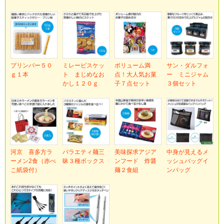
プリンバー５０
ミレービスケッ
ボリューム満
サン・ダルフォ
ｇ１本
ト まじめなお
点！大人気お菓
ー ミニジャム
かし１２０ｇ
子７点セット
３個セット
河京 喜多方ラ
バラエティ麺三
美味探求アジア
中身が見えるメ
ーメン2食（赤べ
昧３種ボックス
ンフード 炸醤
ッシュバッグイ
こ紙袋付）
麺２食組
ンバッグ