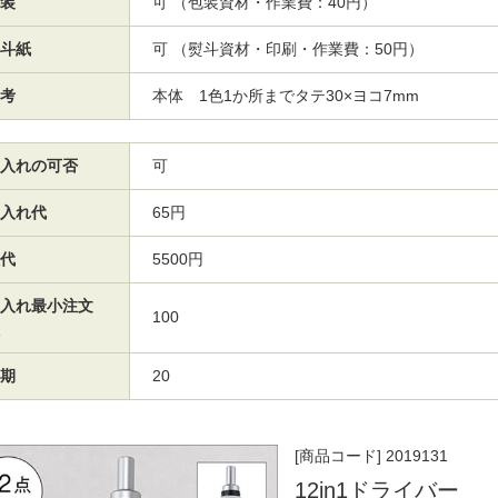
装
可 （包装資材・作業費：40円）
斗紙
可 （熨斗資材・印刷・作業費：50円）
考
本体 1色1か所までタテ30×ヨコ7mm
入れの可否
可
入れ代
65円
代
5500円
入れ最小注文
100
期
20
[商品コード] 2019131
12in1ドライバー