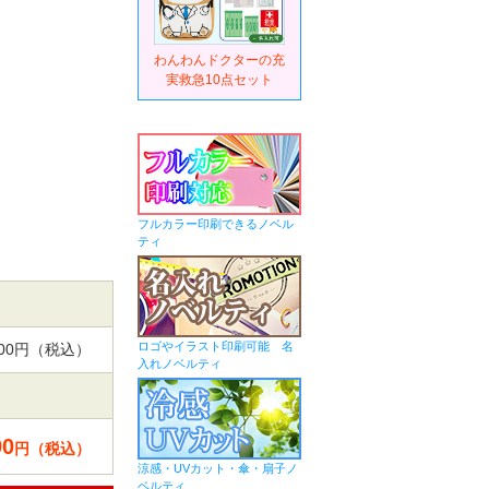
わんわんドクターの充
実救急10点セット
フルカラー印刷できるノベル
ティ
ロゴやイラスト印刷可能 名
,000円（税込）
入れノベルティ
90
円（税込）
涼感・UVカット・傘・扇子ノ
ベルティ