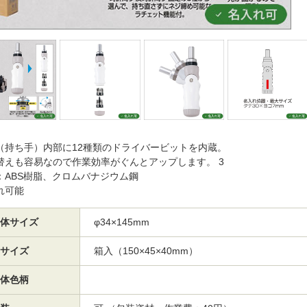
（持ち手）内部に12種類のドライバービットを内蔵。
替えも容易なので作業効率がぐんとアップします。 3
：ABS樹脂、クロムバナジウム鋼
れ可能
体サイズ
φ34×145mm
サイズ
箱入（150×45×40mm）
体色柄