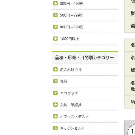
包
300円～499円
熨
500円～799円
備
800円～999円
1000円以上
名
品種・用途・目的別カテゴリー
名
名入れ対応可
版
食品
名
数
エコグッズ
納
文具・筆記具
オフィス・デスク
キッチンまわり