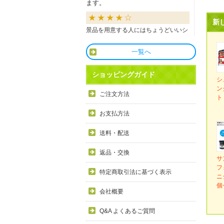
ます。
新
景品を用意する人にはちょうどいいシ
ョップだと思います。
一覧へ
良かったです
ショッピングガイド
シ
ン
商品も直ぐに届き、一つづづ丁寧に梱
ご注文方法
ト
包されいて良かったです。同窓生の集
まりのビンゴで利用しましたが、みん
お支払方法
な喜んでもらえました。
送料・配送
利用しやすい
返品・交換
サ
フ
目録景品をよく利用しています。豪華
特定商取引法に基づく表示
ニ
で当選した方にとても喜ばれていま
個
す。手配が早いので便利です。
会社概要
Q&A よくあるご質問