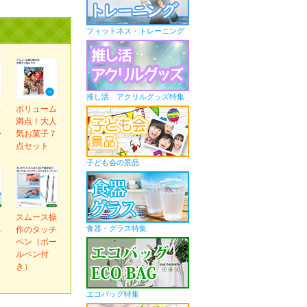
フィットネス・トレーニング
推し活 アクリルグッズ特集
ス
ボリューム
ま
満点！大人
か
気お菓子７
ｇ
点セット
子ども会の景品
ｅ
スムース操
食器・グラス特集
ネ
作のタッチ
ペン（ボー
ルペン付
き）
エコバッグ特集