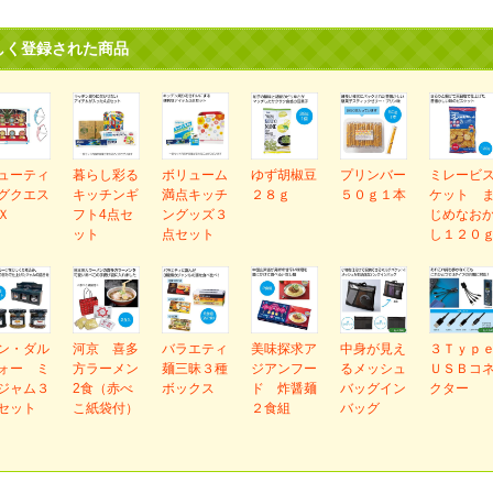
しく登録された商品
ューティ
暮らし彩る
ボリューム
ゆず胡椒豆
プリンバー
ミレービ
グクエス
キッチンギ
満点キッチ
２８ｇ
５０ｇ１本
ケット 
Ｘ
フト4点セ
ングッズ３
じめなお
ット
点セット
し１２０
ン・ダル
河京 喜多
バラエティ
美味探求ア
中身が見え
３Ｔｙｐ
ォー ミ
方ラーメン
麺三昧３種
ジアンフー
るメッシュ
ＵＳＢコ
ジャム３
2食（赤べ
ボックス
ド 炸醤麺
バッグイン
クター
セット
こ紙袋付）
２食組
バッグ