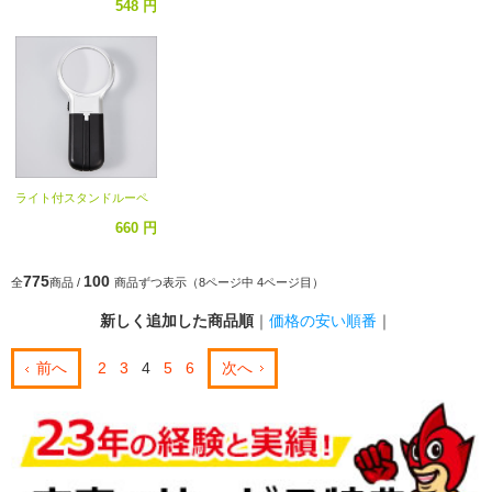
548 円
ライト付スタンドルーペ
660 円
775
100
全
商品 /
商品ずつ表示（8ページ中 4ページ目）
新しく追加した商品順
｜
価格の安い順番
｜
前へ
2
3
4
5
6
次へ