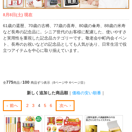
8月8日(土) 現在
61歳の還暦、70歳の古稀、77歳の喜寿、80歳の傘寿、88歳の米寿
など長寿の記念品に。シニア世代のお客様に配慮した、使いやすさ
と実用性を重視した記念品カテゴリーです。敬老会や町内会イベン
ト、長寿のお祝いなどの記念品としても人気があり、日常生活で役
立つアイテムを中心に取り揃えています。
775
100
全
商品 /
商品ずつ表示（8ページ中 4ページ目）
新しく追加した商品順
｜
価格の安い順番
｜
前へ
2
3
4
5
6
次へ