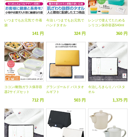
いつまでもお元気で 巾着
今治 いつまでもお元気で
レンジで使えてたためる
袋
ハンドタオル
シリコン保存容器540ml
141 円
324 円
360 円
ココン/耐熱ガラス保存容
グランゴールド バスタオ
今治しろきらり／バスタ
器2サイズセット
ルギフト
オル
712 円
503 円
1,375 円