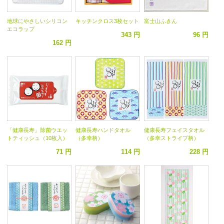
地球にやさしいシリコン
キッチンクロス3枚セット
富士山ふきん
エコラップ
343 円
96 円
162 円
「健康長寿」除菌ウエッ
健康長寿ハンドタオル
健康長寿フェイスタオル
トティッシュ（10枚入）
（多幸柄）
（多幸ストライプ柄）
71 円
114 円
228 円