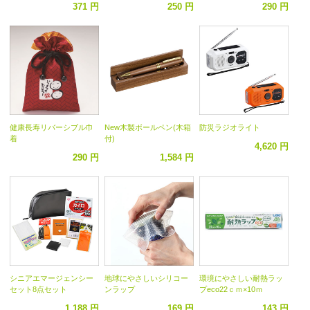
371 円
250 円
290 円
健康長寿リバーシブル巾
New木製ボールペン(木箱
防災ラジオライト
着
付)
4,620 円
290 円
1,584 円
シニアエマージェンシー
地球にやさしいシリコー
環境にやさしい耐熱ラッ
セット8点セット
ンラップ
プeco22ｃｍ×10ｍ
1,188 円
169 円
143 円