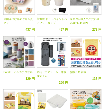
全国湯けむりめぐり５点
美濃焼 ドットペイントペ
泉州ﾀｵﾙ 職人のこだわり
セット
アフリーカップ
高吸水ﾌｪｲｽﾀｵﾙ
437 円
437 円
272 円
BASIC ハンカチタオル
防犯ドアアラーム 開放
招福！巾着袋
検知くん
129 円
136 円
250 円