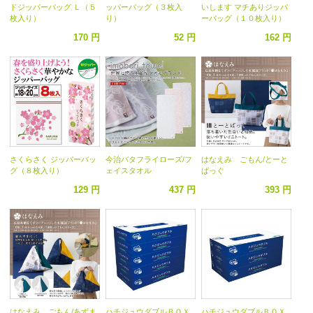
ドジッパーバッグ Ｌ（５
ッパーバッグ（３枚入
いします マチありジッパ
枚入り）
り）
ーバッグ（１０枚入り）
170 円
52 円
162 円
さくらさく ジッパーバッ
今治バタフライローズ/フ
はなえみ ごもん/とーと
グ（８枚入り）
ェイスタオル
ばっぐ
129 円
437 円
393 円
はなえみ ごもん/あずま
ハチジュウダブルＢＯＸ
ハチジュウダブルＢＯＸ