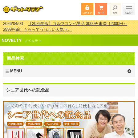
2026/04/03
【2026年版】ゴルフコンペ景品 3000円未満［2000円～
2999円編］もらってうれしい人気ラ…
2026/02/16
【2026年版】結婚式の二次会で貰って嬉しい景品とは？ 更
NOVELTY
新しました！
ノベルティ
2026/02/03
【2026年版】ゴルフコンペ景品 3000円未満［2000円～
2999円編］もらってうれしい人気ラ…
商品検索
2026/07/15
【2026年版】ビンゴゲーム景品おすすめ金額別人気ランキ
ング 更新しました！
MENU
シニア世代への記念品