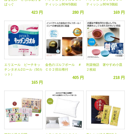
ばっぐ
ティッシュ80Ｗ5個組
ティッシュ80Ｗ3個組
423 円
280 円
169 円
エリエール ピーチキッ
金色のゴルフボール ＃
利楽物語 箸やすめ小皿
チンタオル2ロール（50カ
ＣＯ２排出権付
２枚組
ット）
405 円
218 円
165 円