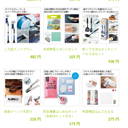
二刀流スノーブラシ
水垢撃退スポンジセット
軽くて丈夫なキッチンツ
ール３点セット
482 円
165 円
438 円
首振りヘッド爪切り
防災備蓄はじめるキット
利楽物語はんどたおる
（名刺ポケット付き）
218 円
275 円
174 円