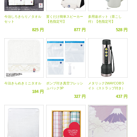
今治しろきらり／タオル
置くだけ簡単スピーカー
多用途ポット（茶こし
セット
【色指定可】
付）【色指定可】
825 円
877 円
528 円
今治きらめきミニタオル
ポンプ付き真空フレッシ
メタリック2WAYCOBラ
ュパック3P
イト（ストラップ付き）
184 円
327 円
437 円