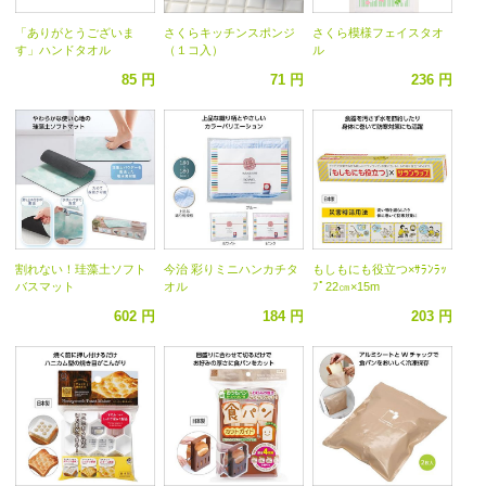
「ありがとうございま
さくらキッチンスポンジ
さくら模様フェイスタオ
す」ハンドタオル
（１コ入）
ル
85 円
71 円
236 円
割れない！珪藻土ソフト
今治 彩りミニハンカチタ
もしもにも役立つ×ｻﾗﾝﾗｯ
バスマット
オル
ﾌﾟ22㎝×15m
602 円
184 円
203 円