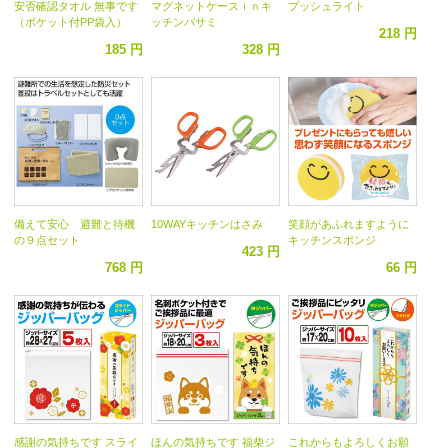
安否確認タオル 無事です
マグネットケースｉｎキ
プッシュライト
（ポケット付PP袋入）
ッチンバサミ
218 円
185 円
328 円
備えて安心 避難と待機
10WAYキッチンはさみ
笑顔があふれますように
の９点セット
キッチンスポンジ
423 円
768 円
66 円
感謝の気持ちです スライ
ほんの気持ちです 福柴ジ
これからもよろしくお願