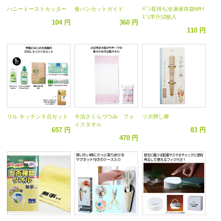
ハニートーストカッター
食パンカットガイド
ﾊﾟﾝ長持ち冷凍保存袋Mｻｲ
ｽﾞ(半斤)2枚入
104 円
360 円
110 円
リル キッチン５点セット
今治さくらづつみ フェ
ツボ押し棒
イスタオル
657 円
83 円
470 円