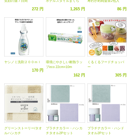
笑顔の湯７日間
ホテルスタイルまくら
寿わかめ純金茶2包入
272 円
1,265 円
86 円
ヤシノミ洗剤２００ｍｌ
環境にやさしい耐熱ラッ
くるくるフードチョッパ
プeco 22cm×10m
ー
170 円
162 円
305 円
グリーンストーリー/タオ
プラチナカラー・ハンカ
プラチナカラー・ハンド
ルハンカチ
チタオル2Pセット
タオル2Pセット