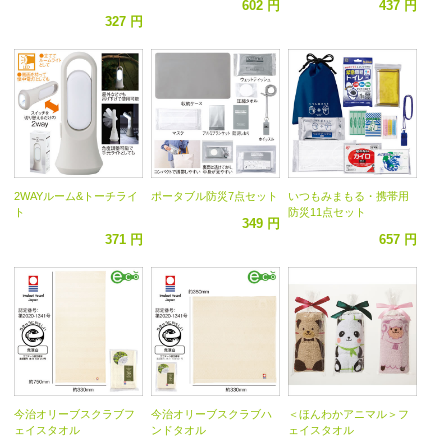
602 円
437 円
327 円
2WAYルーム&トーチライ
ポータブル防災7点セット
いつもみまもる・携帯用
ト
防災11点セット
349 円
371 円
657 円
今治オリーブスクラブフ
今治オリーブスクラブハ
＜ほんわかアニマル＞フ
ェイスタオル
ンドタオル
ェイスタオル