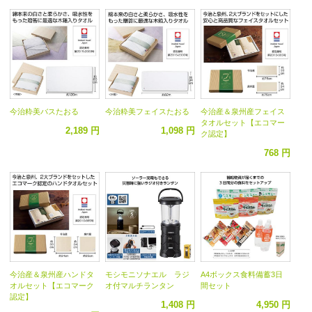
今治粋美バスたおる
今治粋美フェイスたおる
今治産＆泉州産フェイス
タオルセット【エコマー
2,189 円
1,098 円
ク認定】
768 円
今治産＆泉州産ハンドタ
モシモニソナエル ラジ
A4ボックス食料備蓄3日
オルセット【エコマーク
オ付マルチランタン
間セット
認定】
1,408 円
4,950 円