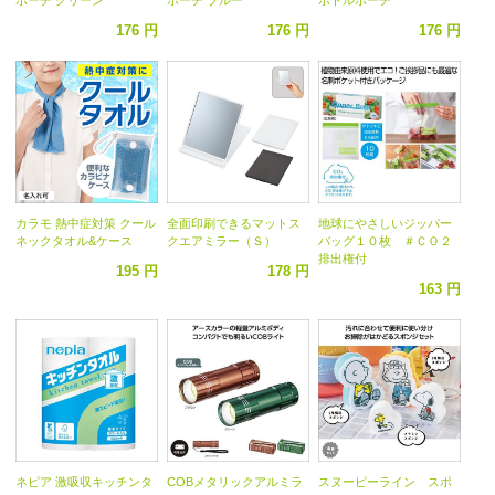
176 円
176 円
176 円
カラモ 熱中症対策 クール
全面印刷できるマットス
地球にやさしいジッパー
ネックタオル&ケース
クエアミラー（Ｓ）
バッグ１０枚 ＃ＣＯ２
排出権付
195 円
178 円
163 円
ネピア 激吸収キッチンタ
COBメタリックアルミラ
スヌーピーライン スポ