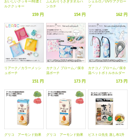
おいしいクッキー/特濃ミ
ふんわりうさぎタオルハ
シェルロ／UVケアグロー
ルククッキー
ンカチ
ブ
159 円
154 円
162 円
リアーク／カラーメッシ
カナコノ ブローム／保冷
カナコノ ブローム／保冷
ュポーチ
温ポーチ
温ペットボトルホルダー
151 円
173 円
173 円
グリコ アーモンド効果
グリコ アーモンド効果
ビストロ先生 蒸し布1升