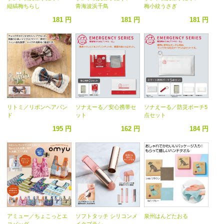
縦縞梅ちらし
青海波浜千鳥
梅小紋うさぎ
181 円
181 円
181 円
リトミ／リボンヘアバン
ソナえーる／安心携帯セ
ソナえーる／防災ポーチ5
ド
ット
点セット
195 円
162 円
184 円
アミュー／ちょこっとエ
ソフトタッチ シリコンメ
泉州はんどたおる
コバッグ
イクブラシ