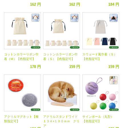
162 円
162 円
184 円
コットンカラーリボン巾
コットンカラーリボン巾
スウェード風巾着（Ｓ）
着（Ｍ）【色指定可】
着（Ｓ）【色指定可】
【色指定可】
178 円
159 円
159 円
アクリルマグネット【種
アクリルスタンドワイド
サインボール（丸型）
類指定可】
１３４×１００ｍｍ クリ
【色指定可】
ア