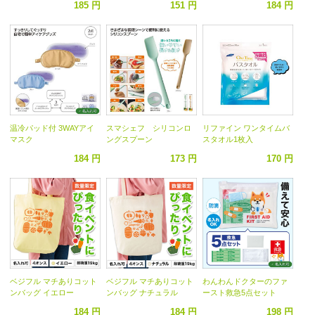
185 円
151 円
184 円
温冷パッド付 3WAYアイ
スマシェフ シリコンロ
リファイン ワンタイムバ
マスク
ングスプーン
スタオル1枚入
184 円
173 円
170 円
ベジフル マチありコット
ベジフル マチありコット
わんわんドクターのファ
ンバッグ イエロー
ンバッグ ナチュラル
ースト救急5点セット
184 円
184 円
198 円