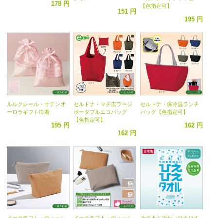
178 円
【色指定可】
151 円
195 円
ルルクレール・サテンオ
セルトナ・マチ広ラージ
セルトナ・保冷温ランチ
ーロラギフト巾着
ポータブルエコバッグ
バッグ【色指定可】
【色指定可】
195 円
162 円
162 円
イークラフト・ウォッシ
イークラフト・ウォッシ
そのまま冷たいひえひえ