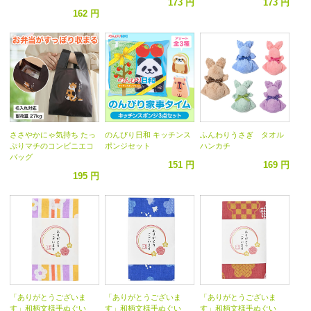
173 円
173 円
162 円
ささやかにゃ気持ち たっ
のんびり日和 キッチンス
ふんわりうさぎ タオル
ぷりマチのコンビニエコ
ポンジセット
ハンカチ
バッグ
151 円
169 円
195 円
「ありがとうございま
「ありがとうございま
「ありがとうございま
す」和柄文様手ぬぐい
す」和柄文様手ぬぐい
す」和柄文様手ぬぐい