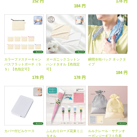
152 円
178 円
184 円
カラーファスナーキャン
オーガニックコットン
瞬間冷却パック ネックタ
バスフラットポーチ（Ｓ
ハンドタオル【色指定
イプ
Ｓ）【色指定可】
可】
184 円
178 円
178 円
カバー付ピルケース
ふんわりローズ花束ミニ
ルルクレール・サテンオ
タオル
ーガンジーギフト巾着