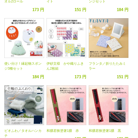
オル2ロール
イト
ンジセット
173 円
151 円
184 円
使い分け！縁起物スポン
伊砂文様 かや織りふき
フランタ／折りたたみミ
ジ3種セット
ん2枚組
ラー
184 円
173 円
151 円
ビオふわ／タオルハンカ
和膳若狭塗箸1膳 赤
和膳若狭塗箸1膳 黒
チ