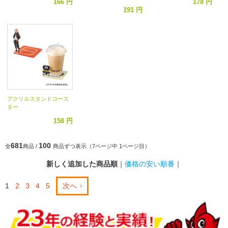
166 円
178 円
191 円
アクリルスタンドコース
ター
158 円
681
100
全
商品 /
商品ずつ表示（7ページ中 1ページ目）
新しく追加した商品順
｜
価格の安い順番
｜
1
2
3
4
5
次へ