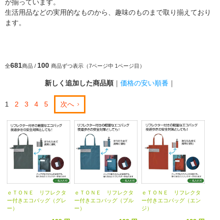
が揃っています。
生活用品などの実用的なものから、趣味のものまで取り揃えており
ます。
681
100
全
商品 /
商品ずつ表示（7ページ中 1ページ目）
新しく追加した商品順
｜
価格の安い順番
｜
1
2
3
4
5
次へ
ｅＴＯＮＥ リフレクタ
ｅＴＯＮＥ リフレクタ
ｅＴＯＮＥ リフレクタ
ー付きエコバッグ（グレ
ー付きエコバッグ（ブル
ー付きエコバッグ（エン
ー）
ー）
ジ）