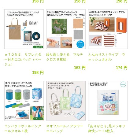
198 円
198 円
198 円
ｅＴＯＮＥ リフレクタ
繰り返し使える マルチ
ふんわりストライプ ウ
ー付きエコバッグ（ベー
クロス６枚組
ォッシュタオル
ジュ）
163 円
174 円
198 円
コンパクトボトルインク
ネオフルール／フラワー
｢ありがとう｣足スッキリ
ールタオル１枚
エコバッグ
爽快シート4枚入