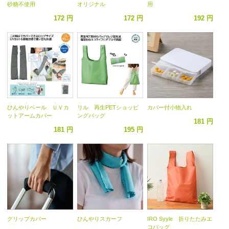
砂糖不使用
オリジナル
用
172 円
172 円
192 円
ひんやりベール ＵＶカ
リル 再生PETショッピ
カバー付小物入れ
ットアームカバー
ングバッグ
181 円
181 円
195 円
グリップカバー
ひんやりスカーフ
IRO Syyle 折りたたみエ
コバッグ