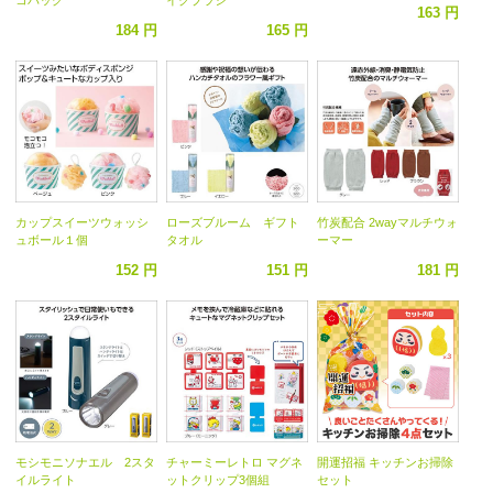
163 円
184 円
165 円
カップスイーツウォッシ
ローズブルーム ギフト
竹炭配合 2wayマルチウォ
ュボール１個
タオル
ーマー
152 円
151 円
181 円
モシモニソナエル 2スタ
チャーミーレトロ マグネ
開運招福 キッチンお掃除
イルライト
ットクリップ3個組
セット