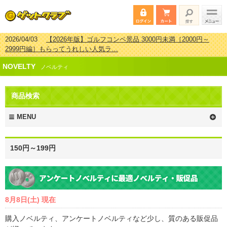
2026/04/03
【2026年版】ゴルフコンペ景品 3000円未満［2000円～
2999円編］もらってうれしい人気ラ…
2026/02/16
【2026年版】結婚式の二次会で貰って嬉しい景品とは？ 更
NOVELTY
新しました！
ノベルティ
2026/02/03
【2026年版】ゴルフコンペ景品 3000円未満［2000円～
2999円編］もらってうれしい人気ラ…
商品検索
2026/07/15
【2026年版】ビンゴゲーム景品おすすめ金額別人気ランキ
ング 更新しました！
MENU
150円～199円
8月8日(土) 現在
購入ノベルティ、アンケートノベルティなど少し、質のある販促品