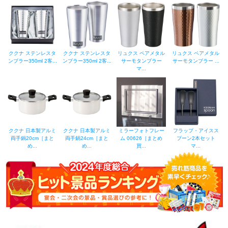
ククナ ステンレスタ
ククナ ステンレスタ
リュクス ペアメタル
リュクス ペアメタル
ンブラー350ml 2客...
ンブラー350ml 2客...
サーモタンブラー
サーモタンブラー ...
マ...
ククナ 日本製アルミ
ククナ 日本製アルミ
ミラーフォトフレー
フラップ・アイスス
両手鍋20cm［まと
両手鍋24cm［まと
ム 00626［まとめ
プーン2本セット
め...
め...
買...
マ...