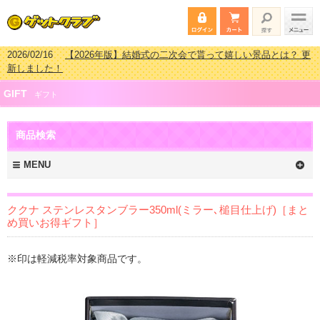
2026/02/16
【2026年版】結婚式の二次会で貰って嬉しい景品とは？ 更
新しました！
2026/02/03
【2026年版】ゴルフコンペ景品 3000円未満［2000円～
GIFT
2999円編］もらってうれしい人気ラ…
ギフト
2026/07/15
【2026年版】ビンゴゲーム景品おすすめ金額別人気ランキ
ング 更新しました！
商品検索
2026/04/03
【2026年版】ゴルフコンペ景品 3000円未満［2000円～
2999円編］もらってうれしい人気ラ…
MENU
ククナ ステンレスタンブラー350ml(ミラー､槌目仕上げ)［まと
め買いお得ギフト］
※印は軽減税率対象商品です。