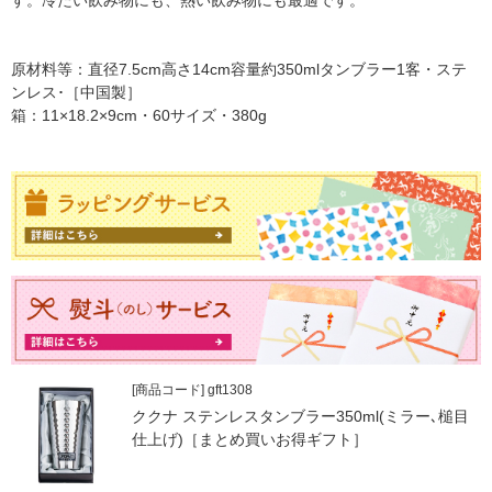
す。冷たい飲み物にも、熱い飲み物にも最適です。
原材料等：直径7.5cm高さ14cm容量約350mlタンブラー1客・ステ
ンレス･［中国製］
箱：11×18.2×9cm・60サイズ・380g
[商品コード] gft1308
ククナ ステンレスタンブラー350ml(ミラー､槌目
仕上げ)［まとめ買いお得ギフト］