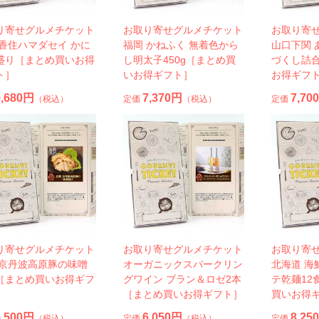
り寄せグルメチケット
お取り寄せグルメチケット
お取り寄
 香住ハマダセイ かに
福岡 かねふく 無着色から
山口下関 
盛り［まとめ買いお得
し明太子450g［まとめ買
づくし詰
ト］
いお得ギフト］
お得ギフ
9,680円
7,370円
7,70
（税込）
定価
（税込）
定価
り寄せグルメチケット
お取り寄せグルメチケット
お取り寄
 京丹波高原豚の味噌
オーガニックスパークリン
北海道 海
［まとめ買いお得ギフ
グワイン ブラン＆ロゼ2本
テ乾麺12
［まとめ買いお得ギフト］
買いお得
5,500円
6,050円
8,25
（税込）
定価
（税込）
定価