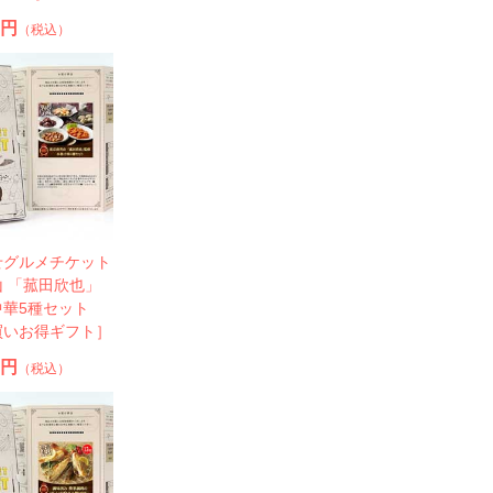
0円
（税込）
せグルメチケット
 「菰田欣也」
中華5種セット
買いお得ギフト］
0円
（税込）