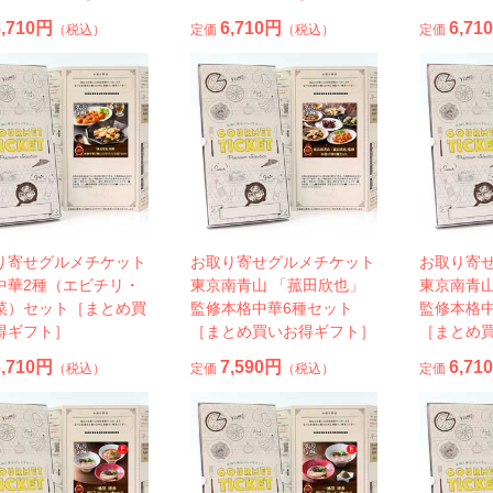
6,710円
6,710円
6,71
（税込）
定価
（税込）
定価
り寄せグルメチケット
お取り寄せグルメチケット
お取り寄
中華2種（エビチリ・
東京南青山 「菰田欣也」
東京南青山
菜）セット［まとめ買
監修本格中華6種セット
監修本格
得ギフト］
［まとめ買いお得ギフト］
［まとめ
6,710円
7,590円
6,71
（税込）
定価
（税込）
定価