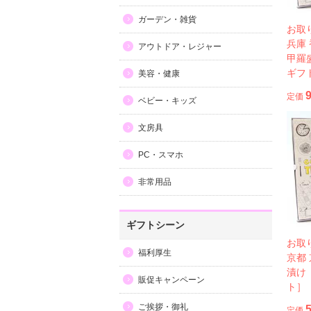
ガーデン・雑貨
お取
兵庫
アウトドア・レジャー
甲羅
ギフ
美容・健康
定価
ベビー・キッズ
文房具
PC・スマホ
非常用品
ギフトシーン
お取
福利厚生
京都
漬け
販促キャンペーン
ト］
ご挨拶・御礼
定価