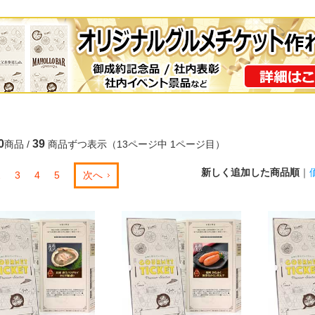
0
39
商品 /
商品ずつ表示（13ページ中 1ページ目）
新しく追加した商品順
｜
2
3
4
5
次へ