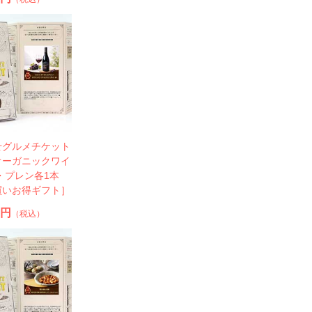
せグルメチケット
オーガニックワイ
・プレン各1本
買いお得ギフト］
0円
（税込）