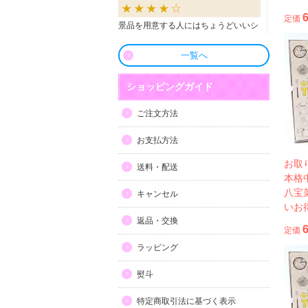
定価
景品を用意する人にはちょうどいいシ
ョップだと思います。
一覧へ
良かったです
ショッピングガイド
商品も直ぐに届き、一つづづ丁寧に梱
ご注文方法
包されいて良かったです。同窓生の集
まりのビンゴで利用しましたが、みん
お支払方法
な喜んでもらえました。
お取
送料・配送
本格
利用しやすい
八宝
キャンセル
いお
目録景品をよく利用しています。豪華
返品・交換
で当選した方にとても喜ばれていま
定価
す。手配が早いので便利です。
ラッピング
熨斗
特定商取引法に基づく表示