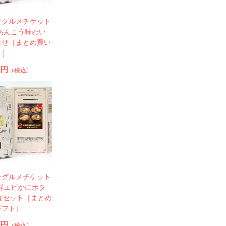
せグルメチケット
あんこう味わい
合せ［まとめ買い
ト］
0円
（税込）
せグルメチケット
鮮エビかにホタ
食セット［まとめ
ギフト］
0円
（税込）