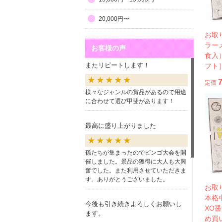
20,000円〜
お取
ラー
お客様の声
食入
またリピートします！
フト
定価
様々なジャンルの賞品があるので用途
に合わせて選び甲斐があります！
最高に盛り上がりました
孫たちが集まったのでビンゴ大会を開
催しました。景品の獲得に大人も大興
奮でした。また利用させていただきま
す。ありがとうございました。
お取
本格
今後も引き続きよろしくお願いし
XO
ます。
め買