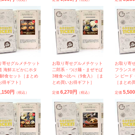
り寄せグルメチケット
お取り寄せグルメチケット
お取り寄
道 海鮮エビかにホタ
二郎系・つけ麺・まぜそば
フランス
麺8食セット［まとめ
3種食べ比べ（9食入）［ま
ン ビード
お得ギフト］
とめ買いお得ギフト］
［まとめ
7,150円
6,270円
5,50
（税込）
定価
（税込）
定価