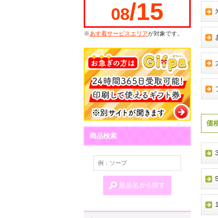
/15
08
※
あす着サービスエリア
が対象です。
価
商品検索