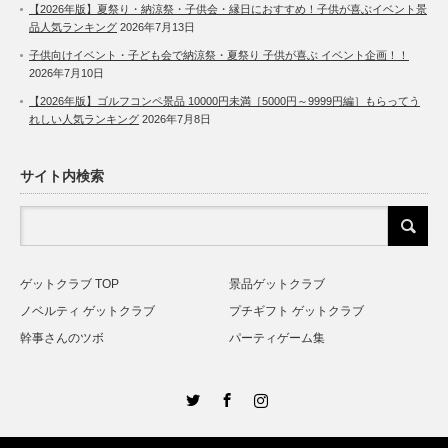
【2026年版】夏祭り・納涼祭・子供会・縁日におすすめ！子供が喜ぶイベント景
品人気ランキング
2026年7月13日
子供向けイベント・子ども会で納涼祭・夏祭り 子供が喜ぶ イベント企画！！
2026年7月10日
【2026年版】ゴルフコンペ景品 10000円未満［5000円～9999円編］もらってう
れしい人気ランキング
2026年7月8日
サイト内検索
ゲットクラブ TOP
景品ゲットクラブ
ノベルティ ゲットクラブ
プチギフト ゲットクラブ
幹事さんのツボ
パーティゲーム集
Twitter
Facebook
Instagram