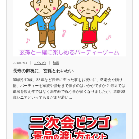
2018/7/11
ノウハウ
加藤
長寿の御祝に、玄孫とわいわい
60歳や70歳、88歳など長寿に至った事をお祝いに、敬老会や贈り
物、パーティーを家族や親せきで催すのはいかがですか？ 最近では
還暦を数え年ではなく満年齢で祝う事が多くなりましたが、還暦60
歳シニアといってもまだまだ若い…