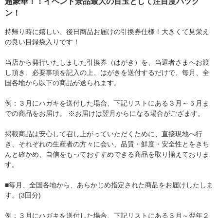
超豪華！！イベント景品最大の目玉として注目度バツグ
ン！
持帰り時に嬉しい、後日商品お届けの引換券仕様！大きくて見栄え
の良い目録袋入りです！
当店から発行いたしました引換券（はがき）を、当選者さまへお渡
し頂き、必要事項を記入の上、はがきを送付するだけで、毎月、全
国各地から以下の商品が送られます。
例：３月にハガキを送付した場合、下記リストにある３月～５月ま
での商品をお届け。 ※お届けは翌月からになる場合がござます。
掲載商品は安心して召し上がっていただくために、直接現地へ行
き、それぞれの生産者の方々に会い、品質・鮮度・安全性とをきち
んと確かめ、自信をもっておすすめできる商品を取り揃えておりま
す。
■毎月、全国各地から、あらかじめ指定された商品をお届けしたしま
す。(3回分)
例：３月にハガキを送付した場合、下記リストにある３月～翌年２