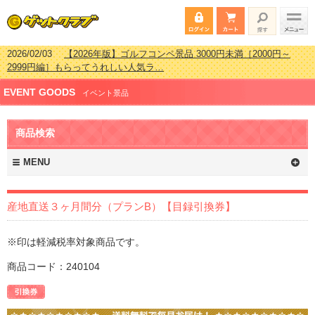
2026/02/03
【2026年版】ゴルフコンペ景品 3000円未満［2000円～
2999円編］もらってうれしい人気ラ…
2026/07/15
【2026年版】ビンゴゲーム景品おすすめ金額別人気ランキ
EVENT GOODS
ング 更新しました！
イベント景品
2026/04/03
【2026年版】ゴルフコンペ景品 3000円未満［2000円～
2999円編］もらってうれしい人気ラ…
商品検索
2026/02/16
【2026年版】結婚式の二次会で貰って嬉しい景品とは？ 更
新しました！
MENU
産地直送３ヶ月間分（プランB）【目録引換券】
※印は軽減税率対象商品です。
商品コード：240104