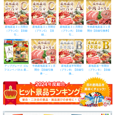
産地直送３ヶ月間分
産地直送３ヶ月間分
産地直送３ヶ月間分
牛肉産地直送３ヶ月
（プランC）【目録
（プランC） 【目
（プランA）【目録
間分【目録引換券】
引...
録...
引...
アップグレード ゴル
牛肉産地直送３ヶ月
産地直送半年間分
産地直送一年間分
フコンペ パネル 産...
間分 【目録引換
（プランB）【目録引
（プランＢ）【目録
券・...
換...
引...