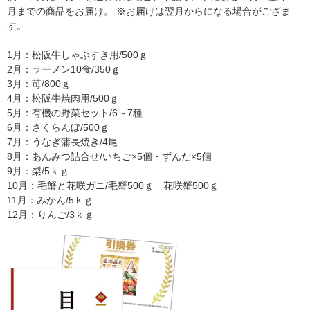
月までの商品をお届け。 ※お届けは翌月からになる場合がござま
す。
1月：松阪牛しゃぶすき用/500ｇ
2月：ラーメン10食/350ｇ
3月：苺/800ｇ
4月：松阪牛焼肉用/500ｇ
5月：有機の野菜セット/6～7種
6月：さくらんぼ/500ｇ
7月：うなぎ蒲長焼き/4尾
8月：あんみつ詰合せ/いちご×5個・ずんだ×5個
9月：梨/5ｋｇ
10月：毛蟹と花咲ガニ/毛蟹500ｇ 花咲蟹500ｇ
11月：みかん/5ｋｇ
12月：りんご/3ｋｇ