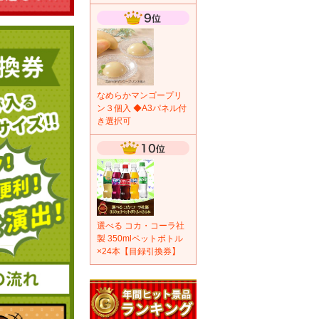
なめらかマンゴープリ
ン３個入 ◆A3パネル付
き選択可
選べる コカ・コーラ社
製 350mlペットボトル
×24本【目録引換券】