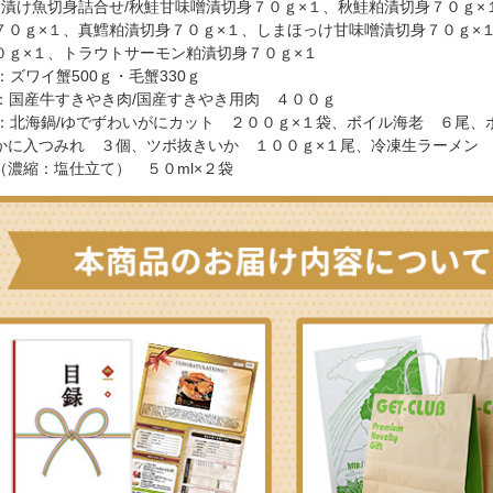
：漬け魚切身詰合せ/秋鮭甘味噌漬切身７０ｇ×１、秋鮭粕漬切身７０ｇ×
７０ｇ×１、真鱈粕漬切身７０ｇ×１、しまほっけ甘味噌漬切身７０ｇ×
０ｇ×１、トラウトサーモン粕漬切身７０ｇ×１
：ズワイ蟹500ｇ・毛蟹330ｇ
月：国産牛すきやき肉/国産すきやき用肉 ４００ｇ
月：北海鍋/ゆでずわいがにカット ２００ｇ×１袋、ボイル海老 ６尾、
かに入つみれ ３個、ツボ抜きいか １００ｇ×１尾、冷凍生ラーメン 
（濃縮：塩仕立て） ５０ml×２袋