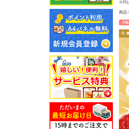
※印
商品コ