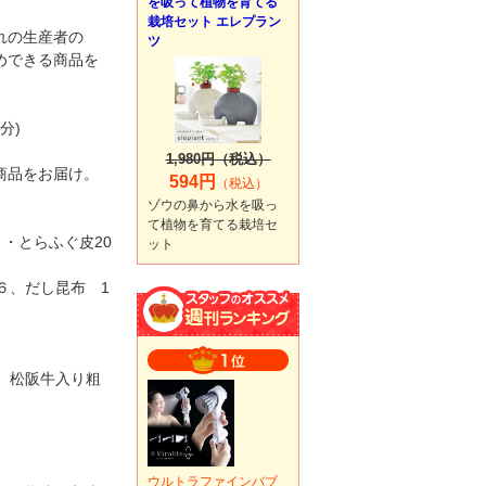
を吸って植物を育てる
栽培セット エレプラン
れの生産者の
ツ
めできる商品を
分)
1,980円（税込）
商品をお届け。
594円
（税込）
ゾウの鼻から水を吸っ
て植物を育てる栽培セ
ｇ・とらふぐ皮20
ット
６、だし昆布 1
2、松阪牛入り粗
ウルトラファインバブ