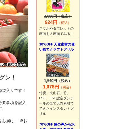
3,080円（税込）
924円
（税込）
スマホやタブレットの
画面を大画面でみる！
30%OFF 天然素材の使
い捨てクラフトグリル
グン！
1,540円（税込）
1,078円
（税込）
録袋入りです！
竹炭、火山石、竹、
FSC、FSC認定ダンボ
必要事項を記入
ールの全て天然素材で
す。
できたインスタントグ
リル
お届け。 ※お
70%OFF 象の鼻から水