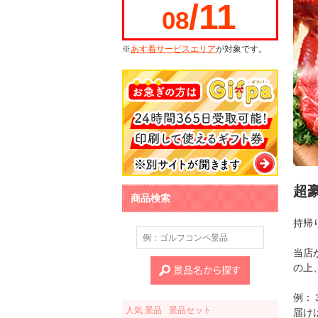
/11
08
※
あす着サービスエリア
が対象です。
超
商品検索
持帰
当店
の上
例：
人気 景品
景品セット
届け