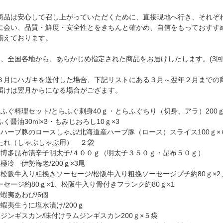
商品は安心して召し上がっていただくために、直接現地へ行き、それぞ
に会い、品質・鮮度・安全性とをきちんと確かめ、自信をもっておすす
揃えております。
月、全国各地から、あらかじめ指定された商品をお届けしたします。(3回
３月にハガキを送付した場合、下記リストにある３月～翌年２月までの
届けは翌月からになる場合がござます。
：ふぐ料理セット/とらふぐ刺身40ｇ・とらふぐちり（切身、アラ）200
く醤油30ml×3・もみじおろし10ｇ×3
：ハーブ豚のロースしゃぶ/北海道産ハーブ豚（ロース）スライス100ｇ×
たれ（しゃぶしゃぶ用） ２袋
：博多昆布漬辛子明太子/４００ｇ（明太子３５０ｇ・昆布５０ｇ）
極冷 伊勢海老/200ｇ×3尾
：松阪牛入り粗挽きソーセージ/松阪牛入り粗挽ソーセージプチ約80ｇ×
ーセージ約80ｇ×1、松阪牛入り骨付きフランク約80ｇ×1
：蝦夷あわび/6個
：蝦夷生うに塩水漬け/200ｇ
：ジンギスカン/味付けラムジンギスカン200ｇ×５袋