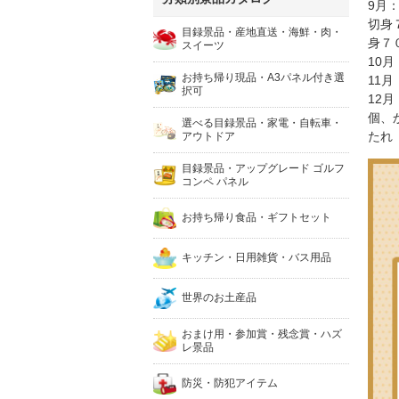
9月
切身
目録景品・産地直送・海鮮・肉・
身７
スイーツ
10月
お持ち帰り現品・A3パネル付き選
11
択可
12
個、
選べる目録景品・家電・自転車・
たれ
アウトドア
目録景品・アップグレード ゴルフ
コンペ パネル
お持ち帰り食品・ギフトセット
キッチン・日用雑貨・バス用品
世界のお土産品
おまけ用・参加賞・残念賞・ハズ
レ景品
防災・防犯アイテム