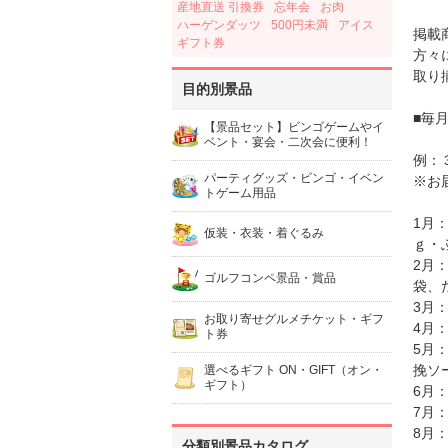
産地直送 引換券
忘年会
お肉
ハーゲンダッツ
500円未満
アイス
掲載
ギフト券
方々
取り
目的別景品
■毎
【景品セット】ビンゴゲームやイ
ベント・宴会・二次会に便利！
例：
パーティグッズ・ビンゴ・イベン
※お
トゲーム用品
1月
仮装・衣装・着ぐるみ
ｇ・ふ
2月
ゴルフコンペ景品・賞品
袋、
3月
お取り寄せグルメチケット・ギフ
4月：
ト券
5月
挽ソ
選べるギフト ON・GIFT（オン・
ギフト）
6月
7月
8月
分類別景品カタログ