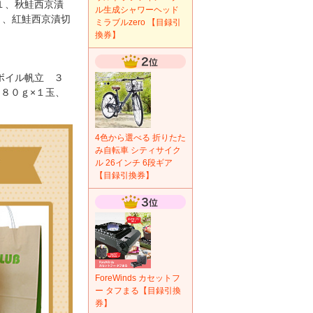
１、秋鮭西京漬
ル生成シャワーヘッド
１、紅鮭西京漬切
ミラブルzero 【目録引
換券】
ボイル帆立 ３
８０ｇ×１玉、
4色から選べる 折りたた
み自転車 シティサイク
ル 26インチ 6段ギア
【目録引換券】
ForeWinds カセットフ
ー タフまる【目録引換
券】