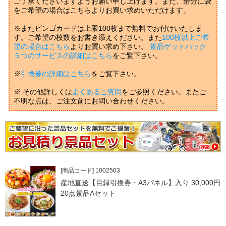
ご了承くださいますようお願い申し上げます。また、余分に袋
をご希望の場合はこちらよりお買い求めいただけます。
※またビンゴカードは上限100枚まで無料でお付けいたしま
す。ご希望の枚数をお書き添えください。また
100枚以上ご希
望の場合はこちら
よりお買い求め下さい。
景品ゲットパック
５つのサービスの詳細はこちら
をご覧下さい。
※
引換券の詳細はこちら
をご覧下さい。
※ その他詳しくは
よくあるご質問
をご参照ください。またご
不明な点は、ご注文前にお問い合わせください。
[商品コード] 1002503
産地直送【目録引換券・A3パネル】入り 30,000円
20点景品Aセット