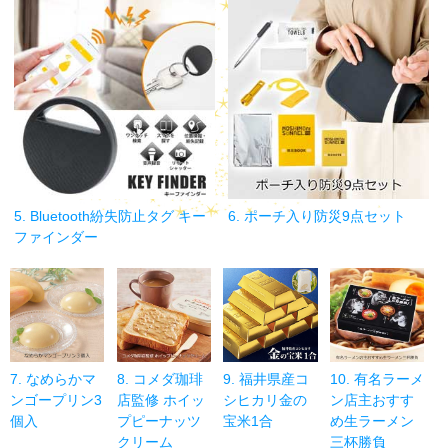
5. Bluetooth紛失防止タグ キー
6. ポーチ入り防災9点セット
ファインダー
7. なめらかマ
8. コメダ珈琲
9. 福井県産コ
10. 有名ラーメ
ンゴープリン3
店監修 ホイッ
シヒカリ金の
ン店主おすす
個入
プピーナッツ
宝米1合
め生ラーメン
クリーム
三杯勝負