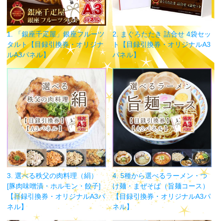
1. 「銀座千疋屋」銀座フルーツ
2. まぐろたたき 詰合せ 4袋セッ
タルト【目録引換券・オリジナ
ト【目録引換券・オリジナルA3
ルA3パネル】
パネル】
3. 選べる秩父の肉料理（絹）
4. 5種から選べるラーメン・つ
[豚肉味噌漬・ホルモン・餃子]
け麺・まぜそば（旨麺コース）
【目録引換券・オリジナルA3パ
【目録引換券・オリジナルA3パ
ネル】
ネル】