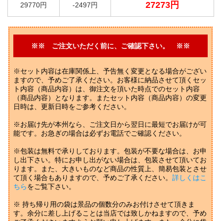
27273円
29770円
-2497円
※※ ご注文いただく前に、ご確認下さい。 ※※
※セット内容は在庫関係上、予告無く変更となる場合がござい
ますので、予めご了承ください。お客様に納品させて頂くセッ
ト内容（商品内容）は、御注文を頂いた時点でのセット内容
（商品内容）となります。またセット内容（商品内容）の変更
日時は、更新日時をご参考ください。
※お届け先が本州なら、ご注文日から翌日に最短でお届けが可
能です。お急ぎの場合は必ずお電話でご確認ください。
※包装は無料で承りしております。包装が不要な場合は、お申
し出下さい。特にお申し出がない場合は、包装させて頂いてお
ります。また、大きいものなど商品の性質上、簡易包装とさせ
て頂く場合もありますので、予めご了承ください。
詳しくはこ
ちら
をご覧下さい。
※ 持ち帰り用の袋は景品の個数分のみお付けさせて頂きま
す。余分に差し上げることは当店では致しかねますので、予め