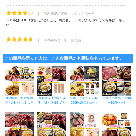
｜ 2024年05月20日 よしよしみーた
パネルはGOOD表彰式が盛り上る‼️商品名シールも分かりやすくて幹事は、嬉し
い
｜ 2024年02月19日 購入者
新年会で使いました。貰った皆さんの笑顔が素敵でした。ありがとうございま
した。
この商品を選んだ人は、こんな商品にも興味をもっています。
｜ 2024年01月17日 購入者
ビンゴの景品で購入しました。メインはいらなかったので良かったです。
｜ 2023年11月10日 Q17
ゴルフコンペの景品用に購入しました。
産地直送【目録引換
産地直送【目録引換
グルメとキッチン30,
バリュー景品30,000
商品毎にラッピングされており助かりました。
券・A3パネル】入り
券・A3パネル】入り
000円20点景品セッ
円20点セット
来賓にもご満足いただけたと思います。
...
...
ト
また購入したいと思います。