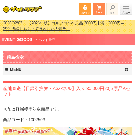
2026/07/15
【2026年版】ビンゴゲーム景品おすすめ金額別人気ランキ
ング 更新しました！
2026/04/03
【2026年版】ゴルフコンペ景品 3000円未満［2000円～
EVENT GOODS
2999円編］もらってうれしい人気ラ…
イベント景品
2026/02/16
【2026年版】結婚式の二次会で貰って嬉しい景品とは？ 更
新しました！
商品検索
2026/02/03
【2026年版】ゴルフコンペ景品 3000円未満［2000円～
2999円編］もらってうれしい人気ラ…
MENU
産地直送【目録引換券・A3パネル】入り 30,000円20点景品Aセ
ット
※印は軽減税率対象商品です。
商品コード：1002503