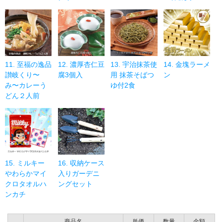
11. 至福の逸品
12. 濃厚杏仁豆
13. 宇治抹茶使
14. 金塊ラーメ
讃岐くり〜
腐3個入
用 抹茶そばつ
ン
み〜カレーう
ゆ付2食
どん２人前
15. ミルキー
16. 収納ケース
やわらかマイ
入りガーデニ
クロタオルハ
ングセット
ンカチ
商品名
単価
数量
金額