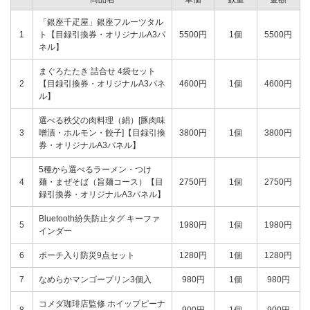
「銀座千疋屋」銀座フルーツタル
1
ト【目録引換券・オリジナルA3パ
5500円
1個
5500円
ネル】
まぐろたたき 詰合せ 4袋セット
2
【目録引換券・オリジナルA3パネ
4600円
1個
4600円
ル】
選べる秩父の肉料理（絹）[豚肉味
3
噌漬・ホルモン・餃子]【目録引換
3800円
1個
3800円
券・オリジナルA3パネル】
5種から選べるラーメン・つけ
4
麺・まぜそば（旨麺コース）【目
2750円
1個
2750円
録引換券・オリジナルA3パネル】
Bluetooth紛失防止タグ キーファ
5
1980円
1個
1980円
インダー
6
ポーチ入り防災9点セット
1280円
1個
1280円
7
なめらかマンゴープリン3個入
980円
1個
980円
コメダ珈琲店監修 ホイップピーナ
8
900円
1個
900円