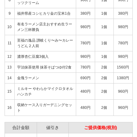
ッツクリーム
9
福井県産コシヒカリ金の宝米1合
380円
1個
380円
有名ラーメン店主おすすめ生ラー
10
980円
1個
980円
メン三杯勝負
至福の逸品 讃岐くり〜み〜カレー
11
780円
1個
780円
うどん２人前
12
濃厚杏仁豆腐3個入
980円
1個
980円
13
宇治抹茶使用 抹茶そばつゆ付2食
780円
2個
1560円
14
金塊ラーメン
690円
2個
1380円
ミルキー やわらかマイクロタオル
15
480円
2個
960円
ハンカチ
収納ケース入りガーデニングセッ
16
480円
2個
960円
ト
合計金額
値引き
ご提供価格(税別)