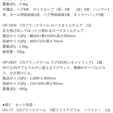
重量(約)：3.4kg
付属品：ペグ8本、ガイドロープ（長）4本・（短）4本、ハンマー1
本、ポール用収納袋1枚、ペグ用収納袋1枚、キャリーバッグ1枚
UP-1034 CSブラックラベル ロースタイルチェア 1台
足を投げ出してゆったり座れるロースタイルチェア。
製品サイズ(約)：幅405×奥行630×高さ590mm
収納サイズ(約)：405×710×厚さ70mm
重量(約)：2.5kg
耐荷重：70kg
UP-2567 CSブラックラベル ラグ1018(ジオメトリック) 1個
INでもOUTでもマルチに使えるラグマット。敷物やテーブルクロ
ス、ひざ掛けにも。
製品サイズ(約)：1,000×1,800mm
収納サイズ(約)：210×300×厚さ90mm
重量(約)：450g
●湖Ｃ セット内容：
UG-77 CSブラックラベル V型ファイアグリル ＜ワイド＞ 1台