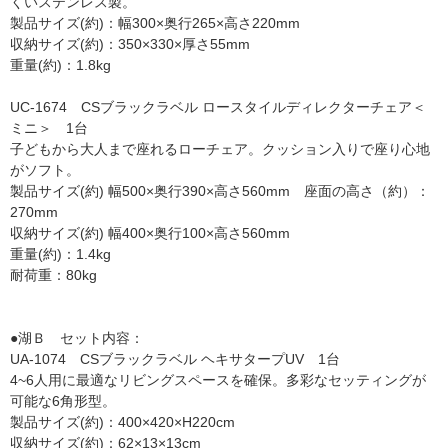
くいステンレス製。
製品サイズ(約)：幅300×奥行265×高さ220mm
収納サイズ(約)：350×330×厚さ55mm
重量(約)：1.8kg
UC-1674 CSブラックラベル ロースタイルディレクターチェア＜
ミニ＞ 1台
子どもから大人まで座れるローチェア。クッション入りで座り心地
がソフト。
製品サイズ(約) 幅500×奥行390×高さ560mm 座面の高さ（約）：
270mm
収納サイズ(約) 幅400×奥行100×高さ560mm
重量(約)：1.4kg
耐荷重：80kg
●湖Ｂ セット内容：
UA-1074 CSブラックラベル ヘキサタープUV 1台
4~6人用に最適なリビングスペースを確保。多彩なセッティングが
可能な6角形型。
製品サイズ(約)：400×420×H220cm
収納サイズ(約)：62×13×13cm