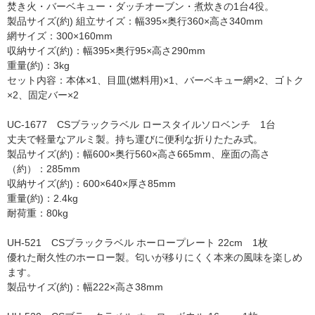
焚き火・バーベキュー・ダッチオーブン・煮炊きの1台4役。
製品サイズ(約) 組立サイズ：幅395×奥行360×高さ340mm
網サイズ：300×160mm
収納サイズ(約)：幅395×奥行95×高さ290mm
重量(約)：3kg
セット内容：本体×1、目皿(燃料用)×1、バーベキュー網×2、ゴトク
×2、固定バー×2
UC-1677 CSブラックラベル ロースタイルソロベンチ 1台
丈夫で軽量なアルミ製。持ち運びに便利な折りたたみ式。
製品サイズ(約)：幅600×奥行560×高さ665mm、座面の高さ
（約）：285mm
収納サイズ(約)：600×640×厚さ85mm
重量(約)：2.4kg
耐荷重：80kg
UH-521 CSブラックラベル ホーロープレート 22cm 1枚
優れた耐久性のホーロー製。匂いが移りにくく本来の風味を楽しめ
ます。
製品サイズ(約)：幅222×高さ38mm