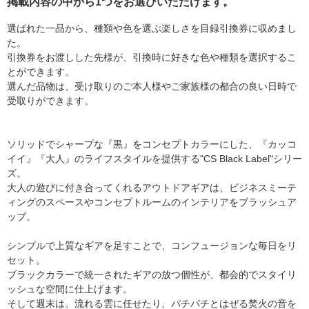
掲載内容の中から1つをお選びいただけます。
選ばれた一品から、種類や色を選ぶ楽しさを目録引換券に収めまし
た。
引換券をお渡しした先様が、引換時に好きな色や種類を選択するこ
とができます。
選んだ品物は、受け取りのご本人様やご家族様の都合の良い日時で
受取りができます。
ソリッドでシャープな『黒』をコンセプトカラーにした、『カッコ
イイ』『大人』のライフスタイルを提供する"CS Black Label"シリー
ズ。
大人の遊びに付き合ってくれるアウトドアギアは、ビジネスミーテ
ィングのスペースやコンセプトルームのインテリアをブラッシュア
ップ。
シンプルで上質なギアを足すことで、コンフュージョンな毎日をリ
セット。
ブラックカラーで統一されたギアの放つ個性が、都会的でスタイリ
ッシュな空間に仕上げます。
そして週末は、流れる雲に任せたり、パチパチとはぜる焚火の音を