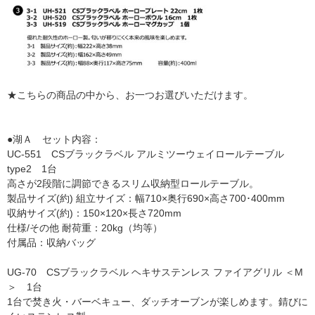
★こちらの商品の中から、お一つお選びいただけます。
●湖Ａ セット内容：
UC-551 CSブラックラベル アルミツーウェイロールテーブル
type2 1台
高さが2段階に調節できるスリム収納型ロールテーブル。
製品サイズ(約) 組立サイズ：幅710×奥行690×高さ700･400mm
収納サイズ(約)：150×120×長さ720mm
仕様/その他 耐荷重：20kg（均等）
付属品：収納バッグ
UG-70 CSブラックラベル ヘキサステンレス ファイアグリル ＜M
＞ 1台
1台で焚き火・バーベキュー、ダッチオーブンが楽しめます。錆びに