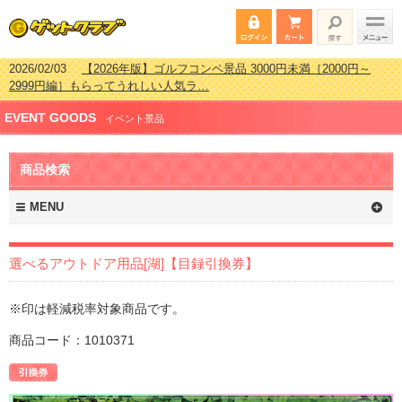
2026/02/03
【2026年版】ゴルフコンペ景品 3000円未満［2000円～
2999円編］もらってうれしい人気ラ…
2026/07/15
【2026年版】ビンゴゲーム景品おすすめ金額別人気ランキ
EVENT GOODS
ング 更新しました！
イベント景品
2026/04/03
【2026年版】ゴルフコンペ景品 3000円未満［2000円～
2999円編］もらってうれしい人気ラ…
2026/02/16
【2026年版】結婚式の二次会で貰って嬉しい景品とは？ 更
商品検索
新しました！
MENU
選べるアウトドア用品[湖]【目録引換券】
※印は軽減税率対象商品です。
商品コード：1010371