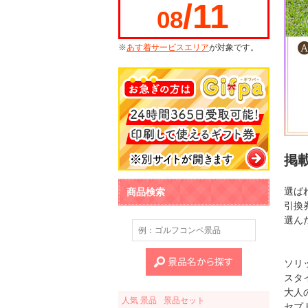
/11
08
※
あす着サービスエリア
が対象です。
掲
選ば
商品検索
引換
選ん
ソリ
スタイ
大人
人気 景品
景品セット
セプ