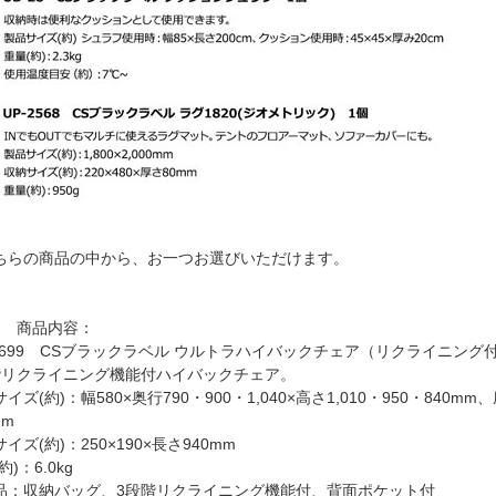
ちらの商品の中から、お一つお選びいただけます。
Ａ 商品内容：
-1699 CSブラックラベル ウルトラハイバックチェア（リクライニング
階リクライニング機能付ハイバックチェア。
イズ(約)：幅580×奥行790・900・1,040×高さ1,010・950・840m
mm
イズ(約)：250×190×長さ940mm
約)：6.0kg
品：収納バッグ、3段階リクライニング機能付、背面ポケット付