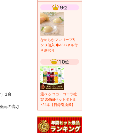
なめらかマンゴープリ
ン３個入 ◆A3パネル付
き選択可
付）1台
選べる コカ・コーラ社
製 350mlペットボトル
×24本【目録引換券】
m、座面の高さ：