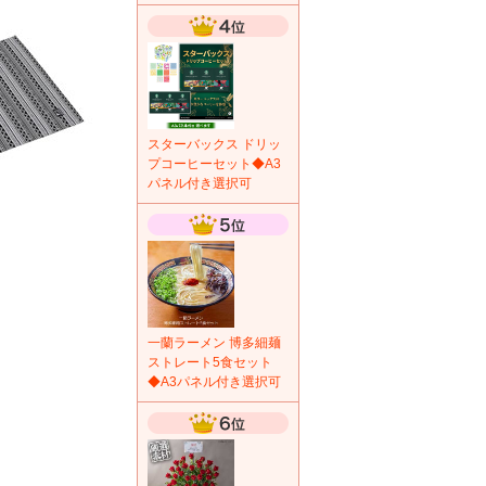
スターバックス ドリッ
プコーヒーセット◆A3
パネル付き選択可
一蘭ラーメン 博多細麺
ストレート5食セット
◆A3パネル付き選択可