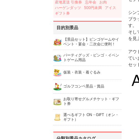
産地直送 引換券
忘年会
お肉
ハーゲンダッツ
500円未満
アイス
シン
ギフト券
ブラ
す。
目的別景品
そし
を見
【景品セット】ビンゴゲームやイ
ベント・宴会・二次会に便利！
アウ
パーティグッズ・ビンゴ・イベン
てい
トゲーム用品
セッ
仮装・衣装・着ぐるみ
ゴルフコンペ景品・賞品
お取り寄せグルメチケット・ギフ
ト券
選べるギフト ON・GIFT（オン・
ギフト）
分類別景品カタログ