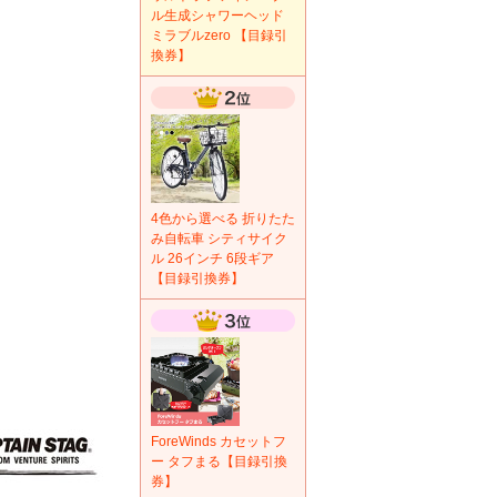
ル生成シャワーヘッド
ミラブルzero 【目録引
換券】
4色から選べる 折りたた
み自転車 シティサイク
ル 26インチ 6段ギア
【目録引換券】
ForeWinds カセットフ
ー タフまる【目録引換
券】