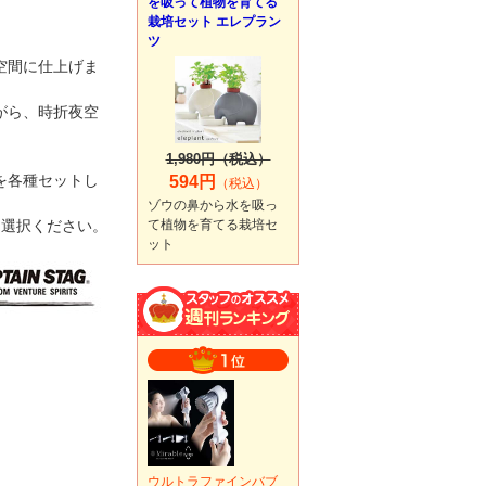
を吸って植物を育てる
栽培セット エレプラン
ツ
空間に仕上げま
がら、時折夜空
1,980円（税込）
を各種セットし
594円
（税込）
ゾウの鼻から水を吸っ
を選択ください。
て植物を育てる栽培セ
ット
ウルトラファインバブ