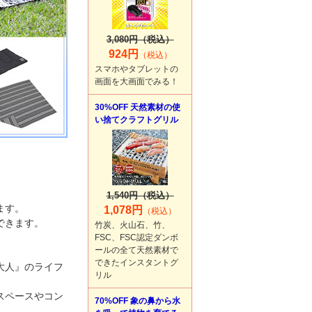
3,080円（税込）
924円
（税込）
スマホやタブレットの
画面を大画面でみる！
30%OFF 天然素材の使
い捨てクラフトグリル
1,540円（税込）
ます。
1,078円
（税込）
できます。
竹炭、火山石、竹、
FSC、FSC認定ダンボ
ールの全て天然素材で
できたインスタントグ
大人』のライフ
リル
スペースやコン
70%OFF 象の鼻から水