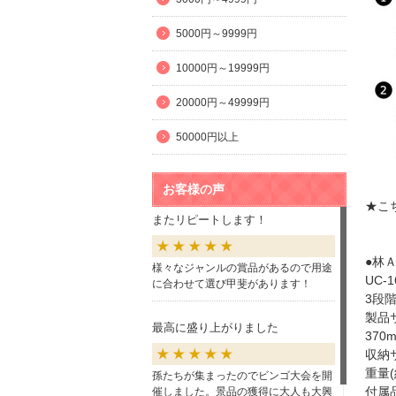
5000円～9999円
10000円～19999円
20000円～49999円
50000円以上
お客様の声
★こ
またリピートします！
●林
様々なジャンルの賞品があるので用途
UC
に合わせて選び甲斐があります！
3段
製品サ
最高に盛り上がりました
370
収納サ
重量(
孫たちが集まったのでビンゴ大会を開
付属
催しました。景品の獲得に大人も大興