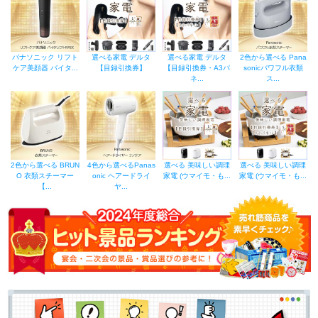
パナソニック リフト
選べる家電 デルタ
選べる家電 デルタ
2色から選べる Pana
ケア美顔器 バイタ...
【目録引換券】
【目録引換券・A3パ
sonicパワフル衣類
ネ...
ス...
2色から選べる BRUN
4色から選べるPanas
選べる 美味しい調理
選べる 美味しい調理
O 衣類スチーマー
onic ヘアードライ
家電 (ウマイモ・も...
家電 (ウマイモ・も...
【...
ヤ...