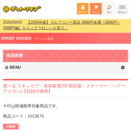
2026/02/03
【2026年版】ゴルフコンペ景品 3000円未満［2000円～
2999円編］もらってうれしい人気ラ…
2026/07/15
【2026年版】ビンゴゲーム景品おすすめ金額別人気ランキ
ング 更新しました！
2026/04/03
【2026年版】ゴルフコンペ景品 3000円未満［2000円～
EVENT GOODS
イベント景品
2999円編］もらってうれしい人気ラ…
2026/02/16
【2026年版】結婚式の二次会で貰って嬉しい景品とは？ 更
新しました！
商品検索
MENU
選べる スキンケア・美容家電(RF美顔器・スチーマー・ヘアー
アイロン)【目録引換券】
※印は軽減税率対象商品です。
商品コード：1013675