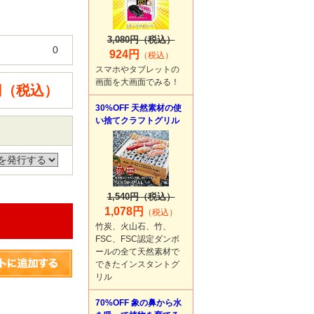
3,080円（税込）
0
924円
（税込）
スマホやタブレットの
画面を大画面でみる！
0円（税込）
30%OFF 天然素材の使
い捨てクラフトグリル
1,540円（税込）
1,078円
（税込）
竹炭、火山石、竹、
FSC、FSC認定ダンボ
ールの全て天然素材で
できたインスタントグ
リル
70%OFF 象の鼻から水