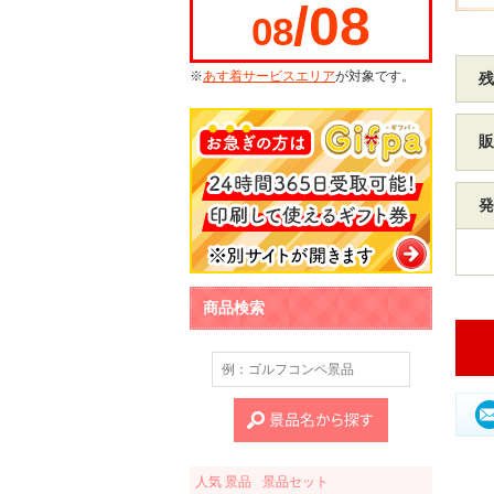
/08
08
※
あす着サービスエリア
が対象です。
残
販
発
商品検索
人気 景品
景品セット