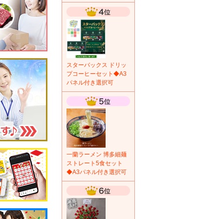
スターバックス ドリッ
プコーヒーセット◆A3
パネル付き選択可
一蘭ラーメン 博多細麺
ストレート5食セット
◆A3パネル付き選択可