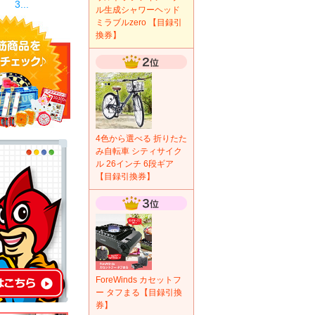
3...
ル生成シャワーヘッド
ミラブルzero 【目録引
換券】
4色から選べる 折りたた
み自転車 シティサイク
ル 26インチ 6段ギア
【目録引換券】
ForeWinds カセットフ
ー タフまる【目録引換
券】