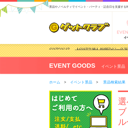
景品やノベルティでイベント・パーティ・記念日を支援する
2026/02/03
【2026年版】ゴルフコンペ景
2026/07/15
【2026年版】ビンゴゲーム
2026/04/03
【2026年版】ゴルフコンペ景
EVENT GOODS
イベント景品
2026/02/16
【2026年版】結婚式の二次
ホーム
>
イベント景品
>
景品検索結果
選
ブ
ル