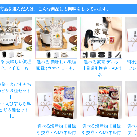
商品を選んだ人は、こんな商品にも興味をもっています。
る 美味しい調理
選べる 美味しい調理
選べる家電 デルタ
調味
 (ウマイモ・も...
家電 (ウマイモ・も...
【目録引換券・A3パ
フレ
ネ...
路・えびすもち豚
ピザ３種セット
【...
選べる海産物【目録
選べる海産物【目録
選べ
引換券・A3パネル付
引換券・A3パネル付
券【