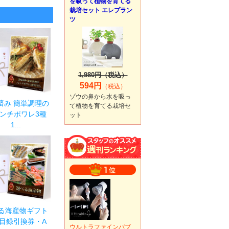
を吸って植物を育てる
栽培セット エレプラン
ツ
1,980円（税込）
594円
（税込）
ゾウの鼻から水を吸っ
済み 簡単調理の
て植物を育てる栽培セ
ンチポワレ3種
ット
1...
る海産物ギフト
目録引換券・A
ウルトラファインバブ