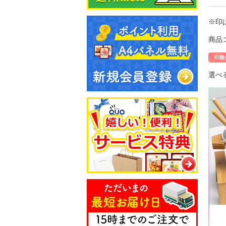
※印
商品コ
選べ