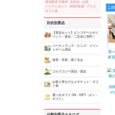
産地直送 引換券
忘年会
お肉
ハーゲンダッツ
500円未満
アイス
この
ギフト券
目的別景品
【景品セット】ビンゴゲームやイ
ベント・宴会・二次会に便利！
パーティグッズ・ビンゴ・イベン
トゲーム用品
選べ
家電
仮装・衣装・着ぐるみ
ゴルフコンペ景品・賞品
お取り寄せグルメチケット・ギフ
ト券
淡
の
選べるギフト ON・GIFT（オン・
ギフト）
分類別景品カタログ