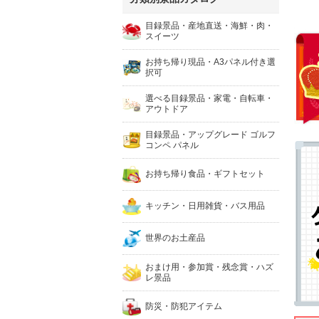
目録景品・産地直送・海鮮・肉・
スイーツ
お持ち帰り現品・A3パネル付き選
択可
選べる目録景品・家電・自転車・
アウトドア
目録景品・アップグレード ゴルフ
コンペ パネル
お持ち帰り食品・ギフトセット
キッチン・日用雑貨・バス用品
世界のお土産品
おまけ用・参加賞・残念賞・ハズ
レ景品
防災・防犯アイテム