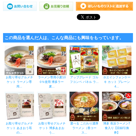
この商品を選んだ人は、こんな商品にも興味をもっています。
お取り寄せグルメチ
ラーメン専用小麦10
アップグレード ゴル
ホエイシフォンケー
ケット ラーメン専
0％使用 博多ラー
フコンペ パネル ラ...
キ カット プレーン
用...
麦...
4...
お取り寄せグルメチ
お取り寄せグルメチ
選べる こだわり濃厚
博多 長浜ラーメン7
ケット あまおう苺
ケット 博多あまお
ラーメン（香コー
食入り【目録引換
の...
う...
ス...
券】