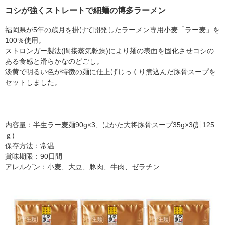
コシが強くストレートで細麺の博多ラーメン
福岡県が5年の歳月を掛けて開発したラーメン専用小麦「ラー麦」を
100％使用。
ストロンガー製法(間接蒸気乾燥)により麺の表面を固化させコシの
ある食感と滑らかなのどごし。
淡黄で明るい色が特徴の麺に仕上げじっくり煮込んだ豚骨スープを
セットしました。
内容量：半生ラー麦麺90g×3、はかた大将豚骨スープ35g×3(計125
ｇ)
保存方法：常温
賞味期限：90日間
アレルゲン：小麦、大豆、豚肉、牛肉、ゼラチン