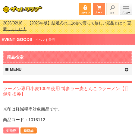
2026/02/16
【2026年版】結婚式の二次会で貰って嬉しい景品とは？ 更
新しました！
2026/02/03
【2026年版】ゴルフコンペ景品 3000円未満［2000円～
EVENT GOODS
2999円編］もらってうれしい人気ラ…
イベント景品
2026/07/15
【2026年版】ビンゴゲーム景品おすすめ金額別人気ランキ
ング 更新しました！
商品検索
2026/04/03
【2026年版】ゴルフコンペ景品 3000円未満［2000円～
2999円編］もらってうれしい人気ラ…
MENU
ラーメン専用小麦100％使用 博多ラー麦とんこつラーメン【目
録引換券】
※印は軽減税率対象商品です。
商品コード：1016112