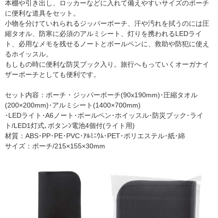
本棚や引き出し、ロッカーなどに入れて備えやすいサイズのポーチ
に便利な道具をセット。
小物を分けていれられるジッパーポーチ、汗や汚れを拭うのには圧
縮タオル、防寒に必須のアルミシート、灯りを携われるLEDライ
ト、必用なメモを残せるノートとボールペンに、救助や防犯に使え
るホイッスル。
もしもの時に便利な防災ブック入り。旅行へもっていくオーガナイ
ザーポーチとしても便利です。
セット内容：ポーチ・ジッパーポーチ(90x190mm)･圧縮タオル
(200×200mm)･アルミシート(1400×700mm)
･LEDライト･A6ノート･ボールペン･ホイッスル･防災ブック･ライ
ト/LED1灯式､ボタンﾝ電池4個付(ライト用)
材質：ABS･PP･PE･PVC･ｱﾙﾐﾆｳﾑ･PET･ポリエステル･紙･綿
サイズ：ポーチ/215×155×30mm