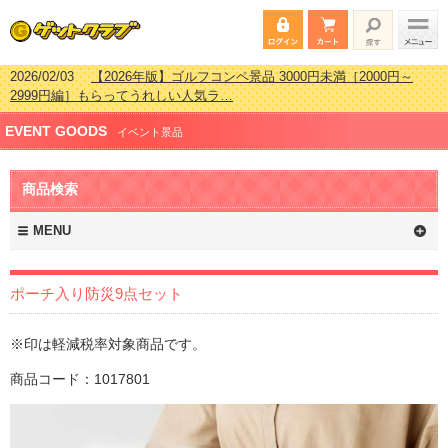
2026/02/03
【2026年版】ゴルフコンペ景品 3000円未満［2000円～
2999円編］もらってうれしい人気ラ…
2026/07/15
【2026年版】ビンゴゲーム景品おすすめ金額別人気ランキ
EVENT GOODS
ング 更新しました！
イベント景品
2026/04/03
【2026年版】ゴルフコンペ景品 3000円未満［2000円～
2999円編］もらってうれしい人気ラ…
商品検索
2026/02/16
【2026年版】結婚式の二次会で貰って嬉しい景品とは？ 更
新しました！
MENU
ポーチ入り防災9点セット
※印は軽減税率対象商品です。
商品コード：1017801