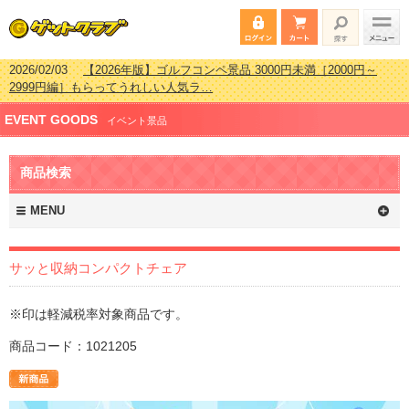
2026/02/03
【2026年版】ゴルフコンペ景品 3000円未満［2000円～
2999円編］もらってうれしい人気ラ…
2026/07/15
【2026年版】ビンゴゲーム景品おすすめ金額別人気ランキ
EVENT GOODS
ング 更新しました！
イベント景品
2026/04/03
【2026年版】ゴルフコンペ景品 3000円未満［2000円～
2999円編］もらってうれしい人気ラ…
商品検索
2026/02/16
【2026年版】結婚式の二次会で貰って嬉しい景品とは？ 更
新しました！
MENU
サッと収納コンパクトチェア
※印は軽減税率対象商品です。
商品コード：1021205