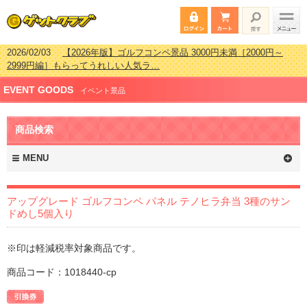
2026/02/03
【2026年版】ゴルフコンペ景品 3000円未満［2000円～
2999円編］もらってうれしい人気ラ…
2026/07/15
【2026年版】ビンゴゲーム景品おすすめ金額別人気ランキ
EVENT GOODS
ング 更新しました！
イベント景品
2026/04/03
【2026年版】ゴルフコンペ景品 3000円未満［2000円～
2999円編］もらってうれしい人気ラ…
商品検索
2026/02/16
【2026年版】結婚式の二次会で貰って嬉しい景品とは？ 更
新しました！
MENU
アップグレード ゴルフコンペ パネル テノヒラ弁当 3種のサン
ドめし5個入り
※印は軽減税率対象商品です。
商品コード：1018440-cp