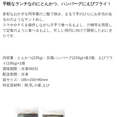
手軽なランチなのにとんかつ、ハンバーグにえびフライ！
多彩なおかずを同等量のご飯で挟み、まるで手のひらにお弁当があ
るかのようなサンドめし。
スマホやＰＣを操作しながら片手で食べるもよし、汁物等を用意し
て定食のように食べるもよし、忙しい現代に向けて開発したおにぎ
りです。
内容量：とんかつ(225g)・豆腐ハンバーグ(220g)×各2個、えびフラ
イ(185g)×1個
賞味期限：冷凍360日
配送形態：冷凍
箱サイズ：185×150×90mm
特定原材料：卵,乳,小麦,えび