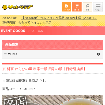
2026/02/03
【2026年版】ゴルフコンペ景品 3000円未満［2000円～
2999円編］もらってうれしい人気ラ…
2026/07/15
【2026年版】ビンゴゲーム景品おすすめ金額別人気ランキ
EVENT GOODS
ング 更新しました！
イベント景品
2026/04/03
【2026年版】ゴルフコンペ景品 3000円未満［2000円～
2999円編］もらってうれしい人気ラ…
商品検索
2026/02/16
【2026年版】結婚式の二次会で貰って嬉しい景品とは？ 更
新しました！
MENU
京 料亭 わらびの里 料亭一膳 四彩の膳【目録引換券】
※印は軽減税率対象商品です。
商品コード：1019567