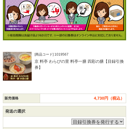
[商品コード] 1019567
京 料亭 わらびの里 料亭一膳 四彩の膳【目録引換
券】
4,730円（税込）
販売価格
発送の選択