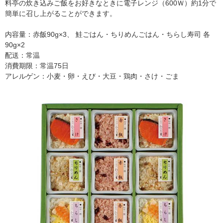
料亭の炊き込みご飯をお好きなときに電子レンジ（600Ｗ）約1分で
簡単に召し上がることができます。
内容量：赤飯90g×3、 鮭ごはん・ちりめんごはん・ちらし寿司 各
90g×2
配送：常温
消費期限：常温75日
アレルゲン：小麦・卵・えび・大豆・鶏肉・さけ・ごま