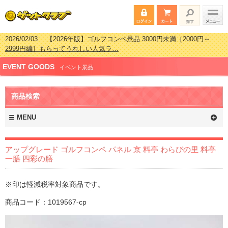
2026/02/03
【2026年版】ゴルフコンペ景品 3000円未満［2000円～
2999円編］もらってうれしい人気ラ…
2026/07/15
【2026年版】ビンゴゲーム景品おすすめ金額別人気ランキ
EVENT GOODS
ング 更新しました！
イベント景品
2026/04/03
【2026年版】ゴルフコンペ景品 3000円未満［2000円～
2999円編］もらってうれしい人気ラ…
商品検索
2026/02/16
【2026年版】結婚式の二次会で貰って嬉しい景品とは？ 更
新しました！
MENU
アップグレード ゴルフコンペ パネル 京 料亭 わらびの里 料亭
一膳 四彩の膳
※印は軽減税率対象商品です。
商品コード：1019567-cp