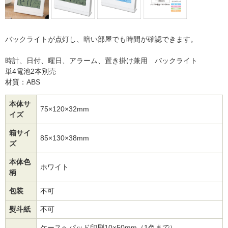
バックライトが点灯し、暗い部屋でも時間が確認できます。
時計、日付、曜日、アラーム、置き掛け兼用 バックライト
単4電池2本別売
材質：ABS
本体サ
75×120×32mm
イズ
箱サイ
85×130×38mm
ズ
本体色
ホワイト
柄
包装
不可
熨斗紙
不可
ケースへパッド印刷10×50mm（1色まで）