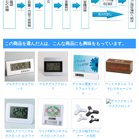
この商品を選んだ人は、こんな商品にも興味をもっています。
マルチデジタルクロ
マルチデスククロッ
デジタル電波クロッ
ウッドスタイル ワイ
ック
ク
クフォトスタン
ヤレスチャージャ
ド ...
ー...
デスククロック
BIGスクリーンマル
ワイドFMラジオマル
デジタル端子付スピ
チクロック ルクファ
チクロックフォト
ナー ※完売