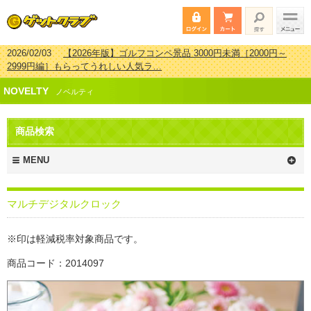
2026/02/03
【2026年版】ゴルフコンペ景品 3000円未満［2000円～
2999円編］もらってうれしい人気ラ…
2026/07/15
【2026年版】ビンゴゲーム景品おすすめ金額別人気ランキ
NOVELTY
ング 更新しました！
ノベルティ
2026/04/03
【2026年版】ゴルフコンペ景品 3000円未満［2000円～
2999円編］もらってうれしい人気ラ…
商品検索
2026/02/16
【2026年版】結婚式の二次会で貰って嬉しい景品とは？ 更
新しました！
MENU
マルチデジタルクロック
※印は軽減税率対象商品です。
商品コード：2014097