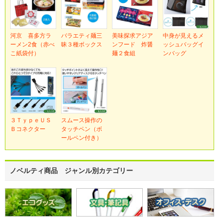
河京 喜多方ラ
バラエティ麺三
美味探求アジア
中身が見えるメ
ーメン2食（赤べ
昧３種ボックス
ンフード 炸醤
ッシュバッグイ
こ紙袋付）
麺２食組
ンバッグ
３ＴｙｐｅＵＳ
スムース操作の
Ｂコネクター
タッチペン（ボ
ールペン付き）
ノベルティ商品 ジャンル別カテゴリー