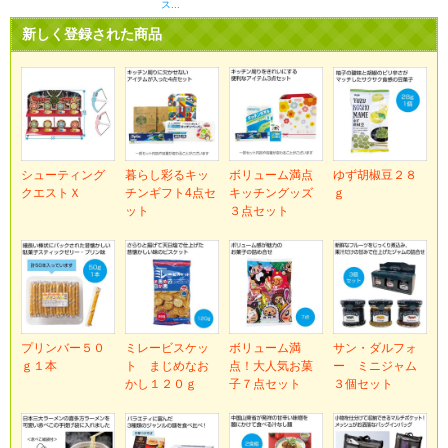
ス...
新しく登録された商品
シューティング
暮らし彩るキッ
ボリューム満点
ゆず胡椒豆２８
クエストＸ
チンギフト4点セ
キッチングッズ
ｇ
ット
３点セット
プリンバー５０
ミレービスケッ
ボリューム満
サン・ダルフォ
ｇ１本
ト まじめなお
点！大人気お菓
ー ミニジャム
かし１２０ｇ
子７点セット
３個セット