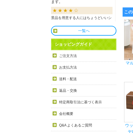
ます。
この
景品を用意する人にはちょうどいいシ
ョップだと思います。
一覧へ
良かったです
ショッピングガイド
商品も直ぐに届き、一つづづ丁寧に梱
ご注文方法
包されいて良かったです。同窓生の集
マ
まりのビンゴで利用しましたが、みん
お支払方法
な喜んでもらえました。
送料・配送
利用しやすい
返品・交換
目録景品をよく利用しています。豪華
特定商取引法に基づく表示
で当選した方にとても喜ばれていま
す。手配が早いので便利です。
会社概要
ウッ
Q&A よくあるご質問
ヤ