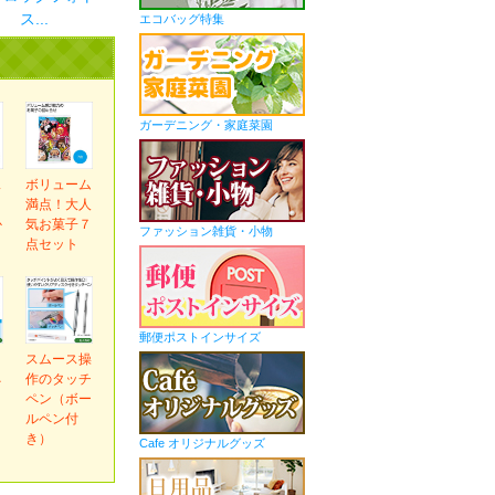
ス...
エコバッグ特集
ガーデニング・家庭菜園
ス
ボリューム
ま
満点！大人
か
気お菓子７
ファッション雑貨・小物
ｇ
点セット
郵便ポストインサイズ
ｅ
スムース操
ネ
作のタッチ
ペン（ボー
ルペン付
き）
Cafe オリジナルグッズ