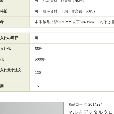
装
可 （包装資材・作業費：40円）
斗紙
可 （熨斗資材・印刷・作業費：50円）
考
本体 液晶上部5×70mm/左下8×40mm いずれか
入れの可否
可
入れ代
55円
代
5000円
入れ最小注文
120
期
15
[商品コード] 2014224
マルチデジタルクロ