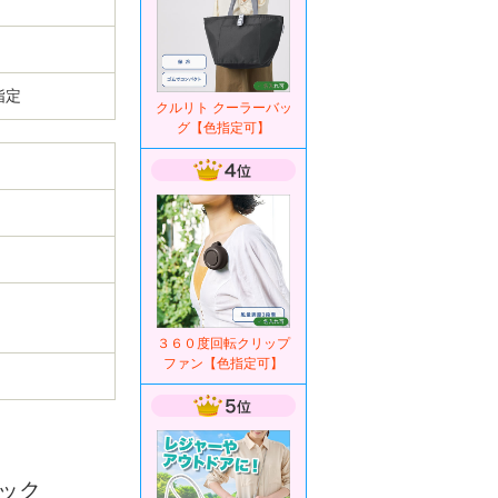
指定
クルリト クーラーバッ
グ【色指定可】
３６０度回転クリップ
ファン【色指定可】
ック