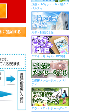
涼感・UVカット・傘・扇子ノ
ベルティ
周年・創立記念品
スマホ・モバイル・PC関連
ご挨拶メッセージ入りノベル
ティ
アウトドア・レジャーグッズ