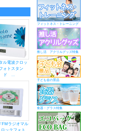
フィットネス・トレーニング
推し活 アクリルグッズ特集
タル電波クロッ
フォトスタン
ド ...
子ども会の景品
食器・グラス特集
ドFMラジオマル
クロックフォト