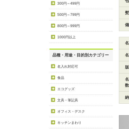
包
300円～499円
熨
500円～799円
備
800円～999円
1000円以上
名
品種・用途・目的別カテゴリー
名
名入れ対応可
版
食品
名
数
エコグッズ
納
文具・筆記具
オフィス・デスク
キッチンまわり