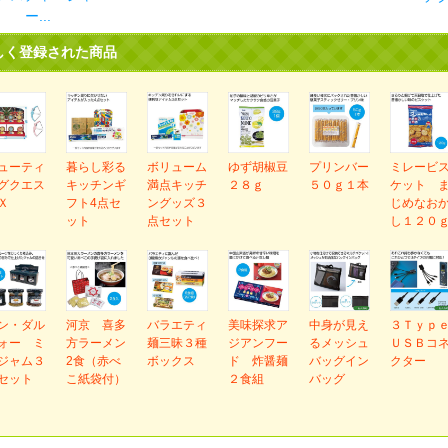
ー...
しく登録された商品
ューティ
暮らし彩る
ボリューム
ゆず胡椒豆
プリンバー
ミレービ
グクエス
キッチンギ
満点キッチ
２８ｇ
５０ｇ１本
ケット 
Ｘ
フト4点セ
ングッズ３
じめなお
ット
点セット
し１２０
ン・ダル
河京 喜多
バラエティ
美味探求ア
中身が見え
３Ｔｙｐ
ォー ミ
方ラーメン
麺三昧３種
ジアンフー
るメッシュ
ＵＳＢコ
ジャム３
2食（赤べ
ボックス
ド 炸醤麺
バッグイン
クター
セット
こ紙袋付）
２食組
バッグ