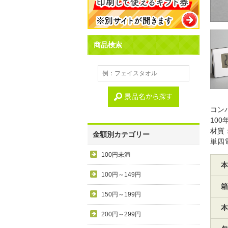
商品検索
コン
10
材質
金額別カテゴリー
単四
100円未満
本
100円～149円
箱
150円～199円
本
200円～299円