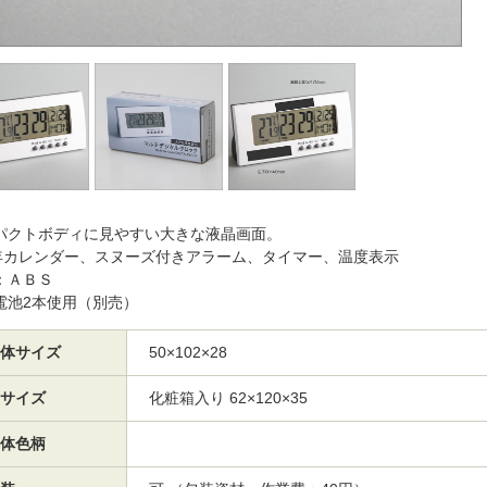
パクトボディに見やすい大きな液晶画面。
0年カレンダー、スヌーズ付きアラーム、タイマー、温度表示
：ＡＢＳ
電池2本使用（別売）
体サイズ
50×102×28
サイズ
化粧箱入り 62×120×35
体色柄