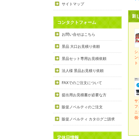
サイトマップ
新
コンタクトフォーム
お問い合せはこちら
景品 大口お見積り依頼
シ
ン
景品セット専用お見積依頼
ト
法人様 景品お見積り依頼
FAXでのご注文について
提出用お見積書が必要な方
サ
フ
販促ノベルティのご注文
ニ
個
販促ノベルティ カタログご請求
定休日情報