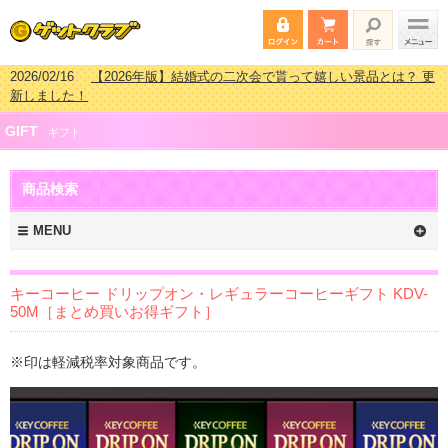
2026/02/16
【2026年版】結婚式の二次会で貰って嬉しい景品とは？ 更
新しました！
2026/02/03
【2026年版】ゴルフコンペ景品 3000円未満［2000円～
GIFT
2999円編］もらってうれしい人気ラ…
ギフト
2026/07/15
【2026年版】ビンゴゲーム景品おすすめ金額別人気ランキ
ング 更新しました！
商品検索
2026/04/03
【2026年版】ゴルフコンペ景品 3000円未満［2000円～
2999円編］もらってうれしい人気ラ…
MENU
キーコーヒー ドリップオン・レギュラーコーヒーギフト KDV-
50M［まとめ買いお得ギフト］
※印は軽減税率対象商品です。