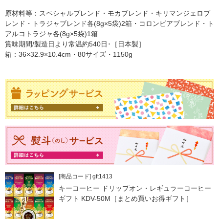
原材料等：スペシャルブレンド・モカブレンド・キリマンジェロブ
レンド・トラジャブレンド各(8g×5袋)2箱・コロンビアブレンド・ト
アルコトラジャ各(8g×5袋)1箱
賞味期間/製造日より常温約540日･［日本製］
箱：36×32.9×10.4cm・80サイズ・1150g
[商品コード] gft1413
キーコーヒー ドリップオン・レギュラーコーヒー
ギフト KDV-50M［まとめ買いお得ギフト］