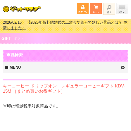
2026/02/16
【2026年版】結婚式の二次会で貰って嬉しい景品とは？ 更
新しました！
2026/02/03
【2026年版】ゴルフコンペ景品 3000円未満［2000円～
GIFT
2999円編］もらってうれしい人気ラ…
ギフト
2026/07/15
【2026年版】ビンゴゲーム景品おすすめ金額別人気ランキ
ング 更新しました！
商品検索
2026/04/03
【2026年版】ゴルフコンペ景品 3000円未満［2000円～
2999円編］もらってうれしい人気ラ…
MENU
キーコーヒー ドリップオン・レギュラーコーヒーギフト KDV-
15M ［まとめ買いお得ギフト］
※印は軽減税率対象商品です。