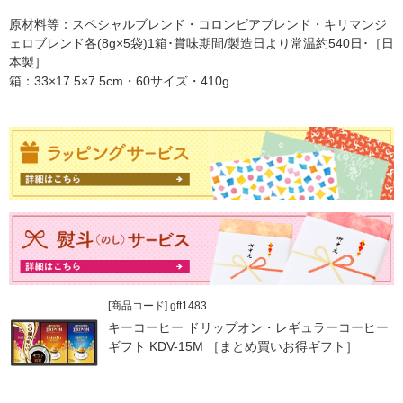
原材料等：スペシャルブレンド・コロンビアブレンド・キリマンジ
ェロブレンド各(8g×5袋)1箱･賞味期間/製造日より常温約540日･［日
本製］
箱：33×17.5×7.5cm・60サイズ・410g
[商品コード] gft1483
キーコーヒー ドリップオン・レギュラーコーヒー
ギフト KDV-15M ［まとめ買いお得ギフト］