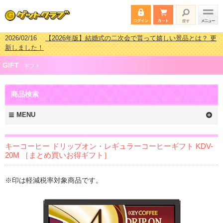
2026/02/16
【2026年版】結婚式の二次会で貰って嬉しい景品とは？ 更
新しました！
2026/02/03
【2026年版】ゴルフコンペ景品 3000円未満［2000円～
GIFT
2999円編］もらってうれしい人気ラ…
ギフト
2026/07/15
【2026年版】ビンゴゲーム景品おすすめ金額別人気ランキ
ング 更新しました！
商品検索
2026/04/03
【2026年版】ゴルフコンペ景品 3000円未満［2000円～
2999円編］もらってうれしい人気ラ…
MENU
キーコーヒー ドリップオン・レギュラーコーヒーギフト KDV-
20M ［まとめ買いお得ギフト］
※印は軽減税率対象商品です。