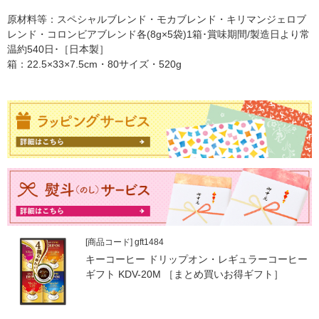
原材料等：スペシャルブレンド・モカブレンド・キリマンジェロブ
レンド・コロンビアブレンド各(8g×5袋)1箱･賞味期間/製造日より常
温約540日･［日本製］
箱：22.5×33×7.5cm・80サイズ・520g
[商品コード] gft1484
キーコーヒー ドリップオン・レギュラーコーヒー
ギフト KDV-20M ［まとめ買いお得ギフト］