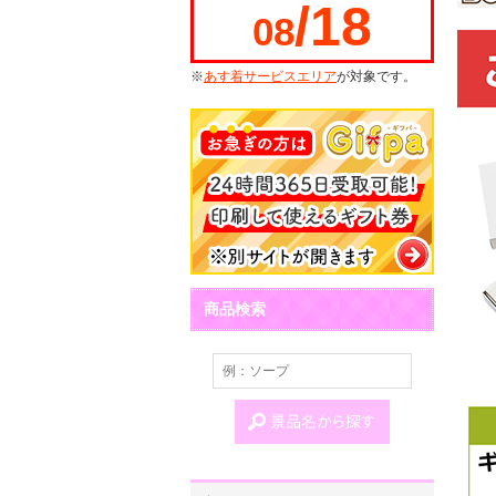
/18
08
※
あす着サービスエリア
が対象です。
商品検索