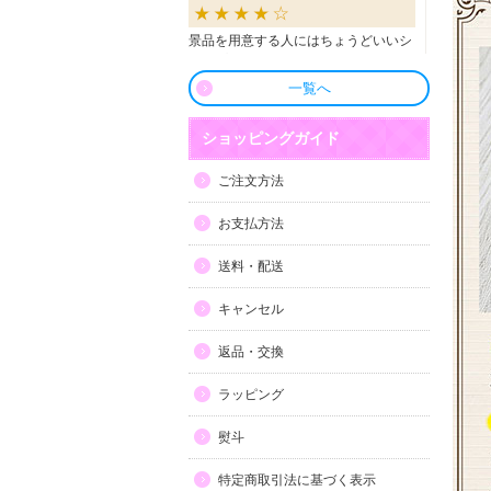
景品を用意する人にはちょうどいいシ
ョップだと思います。
一覧へ
良かったです
ショッピングガイド
商品も直ぐに届き、一つづづ丁寧に梱
ご注文方法
包されいて良かったです。同窓生の集
まりのビンゴで利用しましたが、みん
お支払方法
な喜んでもらえました。
送料・配送
利用しやすい
キャンセル
目録景品をよく利用しています。豪華
返品・交換
で当選した方にとても喜ばれていま
す。手配が早いので便利です。
ラッピング
熨斗
特定商取引法に基づく表示