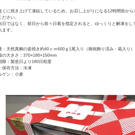
ほくに焼き上げて凍結しているため、お召し上がりになる12時間前から
ください。
当日ではなく、前日から前々日着を指定されると、ゆっくりと解凍をし
れます。
量：天然真鯛の姿焼き約40ｃｍ600ｇ1尾入り（御祝飾り済み・箱入り）
の大きさ：370×180×150mm
期限：製造日より180日程度
・保存方法：冷凍
ルゲン：小麦