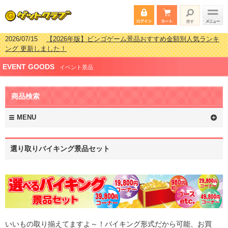
2026/07/15
【2026年版】ビンゴゲーム景品おすすめ金額別人気ランキ
ング 更新しました！
2026/04/03
【2026年版】ゴルフコンペ景品 3000円未満［2000円～
EVENT GOODS
2999円編］もらってうれしい人気ラ…
イベント景品
2026/02/16
【2026年版】結婚式の二次会で貰って嬉しい景品とは？ 更
新しました！
商品検索
2026/02/03
【2026年版】ゴルフコンペ景品 3000円未満［2000円～
2999円編］もらってうれしい人気ラ…
MENU
選り取りバイキング景品セット
いいもの取り揃えてますよ～！バイキング形式だから可能、お買