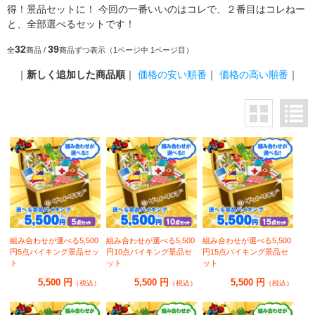
得！景品セットに！ 今回の一番いいのはコレで、２番目はコレねー
と、全部選べるセットです！
32
39
全
商品 /
商品ずつ表示（1ページ中 1ページ目）
｜
新しく追加した商品順
｜
価格の安い順番
｜
価格の高い順番
｜
組み合わせが選べる5,500
組み合わせが選べる5,500
組み合わせが選べる5,500
円5点バイキング景品セッ
円10点バイキング景品セ
円15点バイキング景品セ
ト
ット
ット
5,500 円
5,500 円
5,500 円
（税込）
（税込）
（税込）