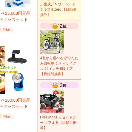
ル生成シャワーヘッド
ミラブルzero 【目録引
ペ15,000円景品
換券】
ンペグッズセット
円
（税込）
4色から選べる 折りたた
み自転車 シティサイク
ル 26インチ 6段ギア
【目録引換券】
ペ10,000円景品
ンペグッズセット
円
（税込）
ForeWinds カセットフ
ー タフまる【目録引換
券】