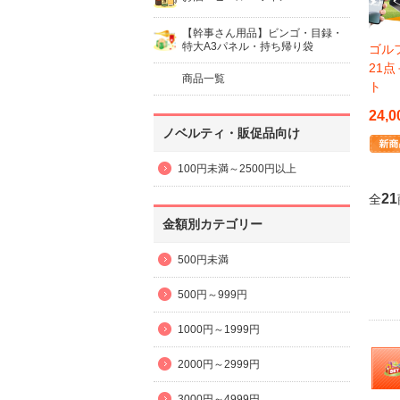
【幹事さん用品】ビンゴ・目録・
特大A3パネル・持ち帰り袋
ゴルフ
21
商品一覧
ト
24,0
ノベルティ・販促品向け
100円未満～2500円以上
21
全
金額別カテゴリー
500円未満
500円～999円
1000円～1999円
2000円～2999円
3000円～4999円