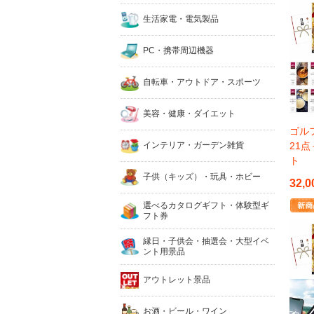
生活家電・電気製品
PC・携帯周辺機器
自転車・アウトドア・スポーツ
美容・健康・ダイエット
ゴルフ
インテリア・ガーデン雑貨
21
ト
子供（キッズ）・玩具・ホビー
32,0
選べるカタログギフト・体験型ギ
フト券
縁日・子供会・抽選会・大型イベ
ント用景品
アウトレット景品
お酒・ビール・ワイン