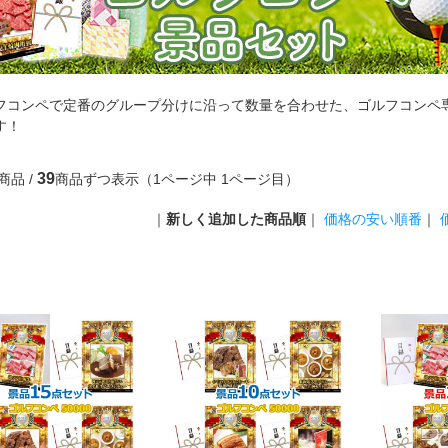
フコンペで定番のグループ分けに沿って数量を合わせた、ゴルフコンペ
す！
39
商品 /
商品ずつ表示（1ページ中 1ページ目）
｜
新しく追加した商品順
｜
価格の安い順番
｜