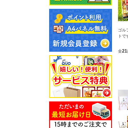
ゴル
トで
21
全