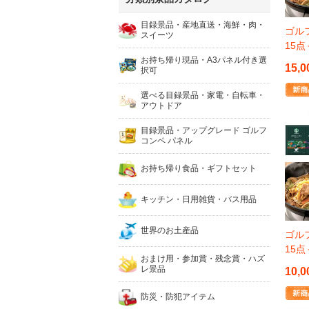
目録景品・産地直送・海鮮・肉・
ゴルフ
スイーツ
15
お持ち帰り現品・A3パネル付き選
15,0
択可
選べる目録景品・家電・自転車・
アウトドア
目録景品・アップグレード ゴルフ
コンペ パネル
お持ち帰り食品・ギフトセット
キッチン・日用雑貨・バス用品
世界のお土産品
ゴルフ
15
おまけ用・参加賞・残念賞・ハズ
レ景品
10,0
防災・防犯アイテム