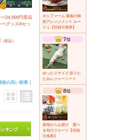
ホシファーム 薔薇の御
ペ24,000円景品
祝アレンジメント ルー
ンペグッズAセッ
ジュ【目録引換券】
円
（税込）
ゆったりサイズ 折りた
たみレジャーシート
価格の高い順番
｜
産地からお届け 選べ
る旬のフルーツ【目録
引換券】