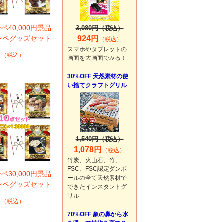
ペ40,000円景品
3,080円（税込）
ンペグッズセット
924円
（税込）
スマホやタブレットの
円
（税込）
画面を大画面でみる！
30%OFF 天然素材の使
い捨てクラフトグリル
1,540円（税込）
1,078円
（税込）
竹炭、火山石、竹、
FSC、FSC認定ダンボ
ペ30,000円景品
ールの全て天然素材で
ンペグッズセット
できたインスタントグ
リル
円
（税込）
70%OFF 象の鼻から水