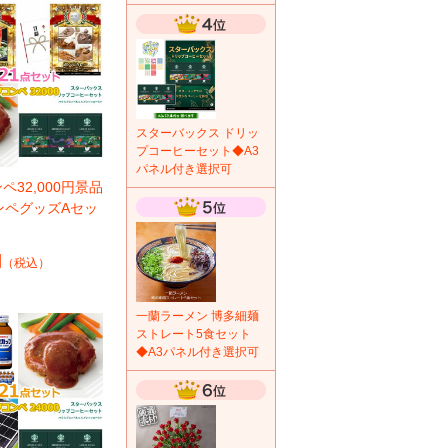
スターバックス ドリッ
プコーヒーセット◆A3
パネル付き選択可
ペ32,000円景品
ンペグッズAセッ
円
（税込）
一蘭ラーメン 博多細麺
ストレート5食セット
◆A3パネル付き選択可