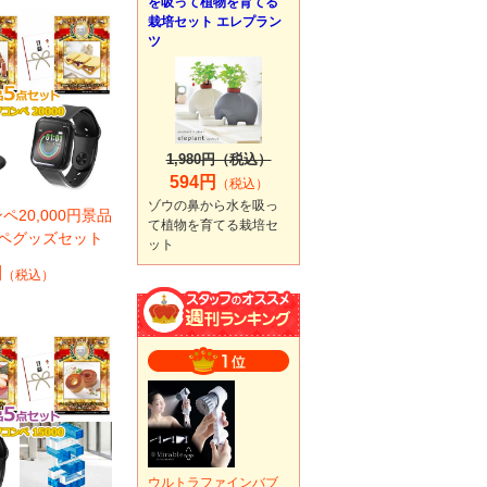
を吸って植物を育てる
栽培セット エレプラン
ツ
1,980円（税込）
594円
（税込）
ゾウの鼻から水を吸っ
ペ20,000円景品
て植物を育てる栽培セ
ンペグッズセット
ット
円
（税込）
ウルトラファインバブ