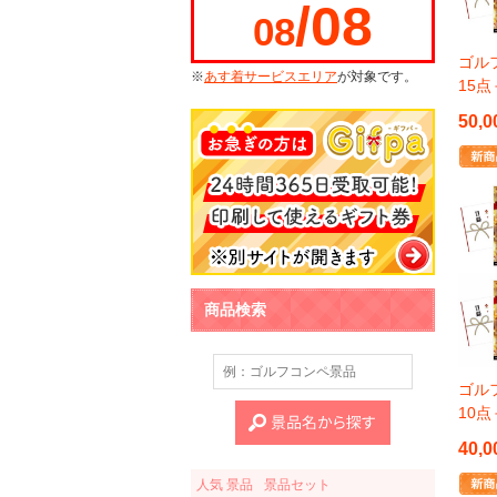
/08
08
ゴルフ
※
あす着サービスエリア
が対象です。
15
50,0
商品検索
ゴルフ
10
40,0
人気 景品
景品セット