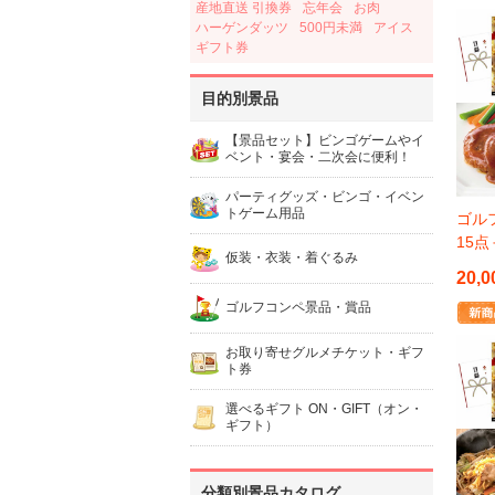
産地直送 引換券
忘年会
お肉
ハーゲンダッツ
500円未満
アイス
ギフト券
目的別景品
【景品セット】ビンゴゲームやイ
ベント・宴会・二次会に便利！
パーティグッズ・ビンゴ・イベン
トゲーム用品
ゴルフ
15
仮装・衣装・着ぐるみ
20,0
ゴルフコンペ景品・賞品
お取り寄せグルメチケット・ギフ
ト券
選べるギフト ON・GIFT（オン・
ギフト）
分類別景品カタログ