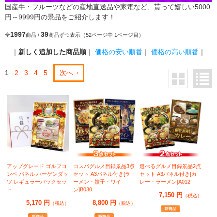
国産牛・フルーツなどの産地直送品や家電など、貰って嬉しい5000
円～9999円の景品をご紹介します！
1997
39
全
商品 /
商品ずつ表示（52ページ中 1ページ目）
｜
新しく追加した商品順
｜
価格の安い順番
｜
価格の高い順番
｜
1
2
3
4
5
次へ
アップグレード ゴルフコ
コスパグルメ目録景品3点
選べるグルメ目録景品2点
ンペ パネル ハーゲンダッ
セット A3パネル付き[ラ
セット A3パネル付き[カ
ツ レギュラーパックセッ
ーメン・餃子・ワイ
レー・ラーメン]A012
ト
ン]B030
7,150 円
（税込）
5,170 円
8,800 円
（税込）
（税込）