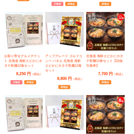
お取り寄せグルメチケッ
アップグレード ゴルフコ
北海道 海鮮エビかにホタ
ト 北海道 海鮮エビかにホ
ンペ パネル 北海道 海鮮
テ乾麺12食セット【目録
タテ乾麺12食セット
エビかにホタテ乾麺12食
引換券】
セット
8,250 円
7,700 円
（税込）
（税込）
8,800 円
（税込）