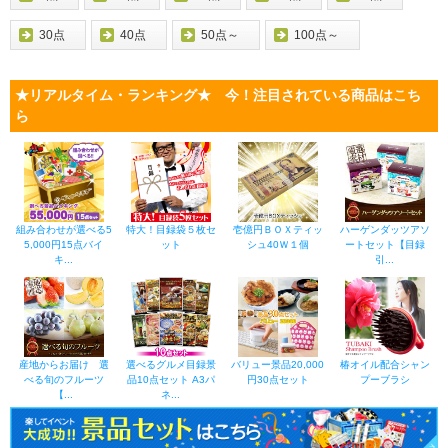
30点
40点
50点～
100点～
★リアルタイム・ランキング★ 今！注目されている商品はこち
ら
組み合わせが選べる5
特大！目録袋５枚セ
壱億円ＢＯＸティッ
ハーゲンダッツアソ
5,000円15点バイ
ット
シュ40Ｗ１個
ートセット【目録
キ...
引...
産地からお届け 選
選べるグルメ目録景
バリュー景品20,000
椿オイル配合シャン
べる旬のフルーツ
品10点セット A3パ
円30点セット
プーブラシ
【...
ネ...