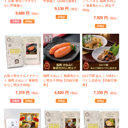
ト 兵庫 香住ハマダセイ
甲羅盛り【目録引換券】
ンペ パネル 福岡 かねふ
かに甲羅盛り
く 無着色からし明太子
9,130 円
（税込）
450g
9,680 円
（税込）
7,920 円
（税込）
お取り寄せグルメチケッ
福岡 かねふく 無着色から
山口下関 あんこう味わい
ト 福岡 かねふく 無着色
し明太子450g【目録引換
づくし詰合せ【目録引換
からし明太子450g
券】
券】
7,370 円
6,820 円
7,150 円
（税込）
（税込）
（税込）