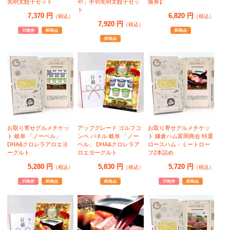
先明太餃子セット
や」手羽先明太餃子セッ
換券】
ト
7,370 円
6,820 円
（税込）
（税込）
7,920 円
（税込）
お取り寄せグルメチケッ
アップグレード ゴルフコ
お取り寄せグルメチケッ
ト 岐阜 「ノーベル」
ンペ パネル 岐阜 「ノー
ト 鎌倉ハム富岡商会 特選
DHA&クロレラアロエヨ
ベル」 DHA&クロレラア
ロースハム・ミートロー
ーグルト
ロエヨーグルト
フ2本詰め
5,280 円
5,830 円
5,720 円
（税込）
（税込）
（税込）