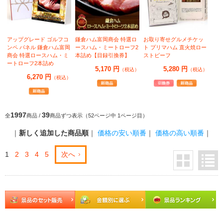
アップグレード ゴルフコ
鎌倉ハム富岡商会 特選ロ
お取り寄せグルメチケッ
ンペ パネル 鎌倉ハム富岡
ースハム・ミートローフ2
ト プリマハム 直火焼ロー
商会 特選ロースハム・ミ
本詰め【目録引換券】
ストビーフ
ートローフ2本詰め
5,170 円
5,280 円
（税込）
（税込）
6,270 円
（税込）
1997
39
全
商品 /
商品ずつ表示（52ページ中 1ページ目）
｜
新しく追加した商品順
｜
価格の安い順番
｜
価格の高い順番
｜
1
2
3
4
5
次へ