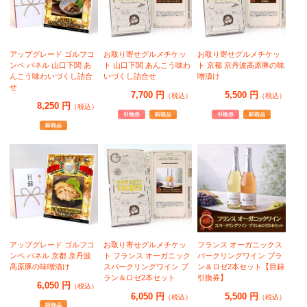
アップグレード ゴルフコ
お取り寄せグルメチケッ
お取り寄せグルメチケッ
ンペ パネル 山口下関 あ
ト 山口下関 あんこう味わ
ト 京都 京丹波高原豚の味
んこう味わいづくし詰合
いづくし詰合せ
噌漬け
せ
7,700 円
5,500 円
（税込）
（税込）
8,250 円
（税込）
アップグレード ゴルフコ
お取り寄せグルメチケッ
フランス オーガニックス
ンペ パネル 京都 京丹波
ト フランス オーガニック
パークリングワイン ブラ
高原豚の味噌漬け
スパークリングワイン ブ
ン＆ロゼ2本セット【目録
ラン＆ロゼ2本セット
引換券】
6,050 円
（税込）
6,050 円
5,500 円
（税込）
（税込）