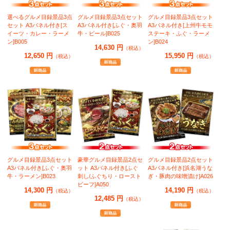
選べるグルメ目録景品3点
グルメ目録景品3点セット
グルメ目録景品3点セット
セット A3パネル付き[ス
A3パネル付き[ふぐ・奥羽
A3パネル付き[上州牛モモ
イーツ・カレー・ラーメ
牛・ビール]B025
ステーキ・ふぐ・ラーメ
ン]B005
ン]B024
14,630 円
（税込）
12,650 円
15,950 円
（税込）
（税込）
グルメ目録景品3点セット
豪華グルメ目録景品2点セ
グルメ目録景品2点セット
A3パネル付き[ふぐ・奥羽
ット A3パネル付き[ふぐ
A3パネル付き[浜名湖うな
牛・ラーメン]B023
刺し/ふぐちり・ロースト
ぎ・豚肉の味噌漬け]A026
ビーフ]A050
14,300 円
14,190 円
（税込）
（税込）
12,485 円
（税込）