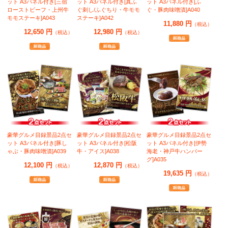
ット A3パネル付き[三宿
ット A3パネル付き[真ふ
ット A3パネル付き[ふ
ローストビーフ・上州牛
ぐ刺し/ふぐちり・牛モモ
ぐ・豚肉味噌漬]A040
モモステーキ]A043
ステーキ]A042
11,880 円
（税込）
12,650 円
12,980 円
（税込）
（税込）
豪華グルメ目録景品2点セ
豪華グルメ目録景品2点セ
豪華グルメ目録景品2点セ
ット A3パネル付き[豚し
ット A3パネル付き[松阪
ット A3パネル付き[伊勢
ゃぶ・豚肉味噌漬]A039
牛・アイス]A038
海老・神戸牛ハンバー
グ]A035
12,100 円
12,870 円
（税込）
（税込）
19,635 円
（税込）