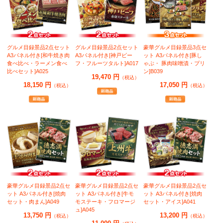
グルメ目録景品2点セット
グルメ目録景品2点セット
豪華グルメ目録景品3点セ
A3パネル付き[和牛焼き肉
A3パネル付き[神戸ビー
ット A3パネル付き[豚し
食べ比べ・ラーメン食べ
フ・フルーツタルト]A017
ゃぶ・ 豚肉味噌漬・プリ
比べセット]A025
ン]B039
19,470 円
（税込）
18,150 円
17,050 円
（税込）
（税込）
豪華グルメ目録景品2点セ
豪華グルメ目録景品2点セ
豪華グルメ目録景品2点セ
ット A3パネル付き[焼肉
ット A3パネル付き[牛モ
ット A3パネル付き[焼肉
セット・肉まん]A049
モステーキ・フロマージ
セット・アイス]A041
ュ]A045
13,750 円
13,200 円
（税込）
（税込）