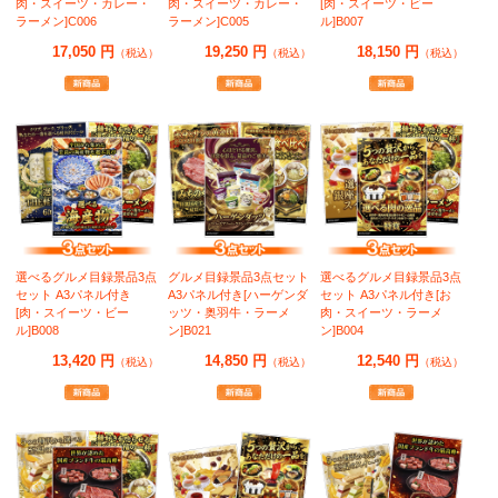
肉・スイーツ・カレー・
肉・スイーツ・カレー・
[肉・スイーツ・ビー
ラーメン]C006
ラーメン]C005
ル]B007
17,050 円
19,250 円
18,150 円
（税込）
（税込）
（税込）
選べるグルメ目録景品3点
グルメ目録景品3点セット
選べるグルメ目録景品3点
セット A3パネル付き
A3パネル付き[ハーゲンダ
セット A3パネル付き[お
[肉・スイーツ・ビー
ッツ・奥羽牛・ラーメ
肉・スイーツ・ラーメ
ル]B008
ン]B021
ン]B004
13,420 円
14,850 円
12,540 円
（税込）
（税込）
（税込）