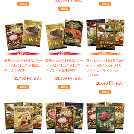
11,000 円
（税込）
豪華グルメ目録景品2点セ
豪華グルメ目録景品2点セ
選べるグルメ目録景品3点
ット A3パネル付き[松阪
ット A3パネル付き[ズワ
セット A3パネル付き[カ
牛・ふぐ]A037
イガニ・松阪牛]A034
レー・ビール・ラーメ
ン]B009
15,400 円
19,800 円
（税込）
（税込）
10,670 円
（税込）