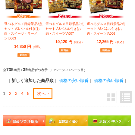
選べるグルメ目録景品3点
選べるグルメ目録景品2点
選べるグルメ目録景品2点
セット A3パネル付き[お
セット A3パネル付き[お
セット A3パネル付き[お
肉・スイーツ・ラーメ
肉・スイーツ]A007
肉・スイーツ]A006
ン]B003
10,120 円
12,265 円
（税込）
（税込）
14,850 円
（税込）
735
39
全
商品 /
商品ずつ表示（19ページ中 1ページ目）
｜
新しく追加した商品順
｜
価格の安い順番
｜
価格の高い順番
｜
1
2
3
4
5
次へ