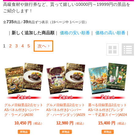
高級食材や旅行券など、貰って嬉しい10000円～19999円の景品を
ご紹介します！
735
39
全
商品 /
商品ずつ表示（19ページ中 1ページ目）
｜
新しく追加した商品順
｜
価格の安い順番
｜
価格の高い順番
｜
1
2
3
4
5
次へ
グルメ目録景品2点セット
グルメ目録景品2点セット
選べる目録景品2点セット
A3パネル付き[ハンバー
A3パネル付き[ハンバー
A3パネル付き[ブレンダ
グ・ラーメン]A030
グ・ハーゲンダッツ]A029
ー・千疋屋スイーツ]A024
10,450 円
12,980 円
15,400 円
（税込）
（税込）
（税込）