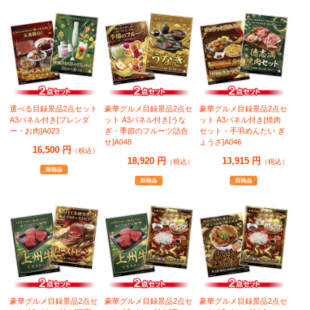
選べる目録景品2点セット
豪華グルメ目録景品2点セ
豪華グルメ目録景品2点セ
A3パネル付き[ブレンダ
ット A3パネル付き[うな
ット A3パネル付き[焼肉
ー・お肉]A023
ぎ・季節のフルーツ詰合
セット・手羽めんたい ぎ
せ]A048
ょうざ]A046
16,500 円
（税込）
18,920 円
13,915 円
（税込）
（税込）
豪華グルメ目録景品2点セ
豪華グルメ目録景品2点セ
豪華グルメ目録景品2点セ