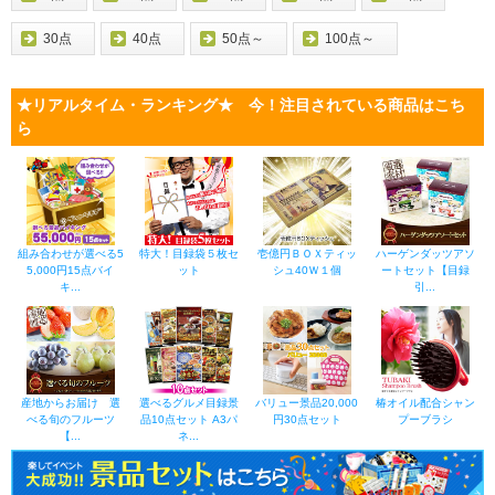
30点
40点
50点～
100点～
★リアルタイム・ランキング★ 今！注目されている商品はこち
ら
組み合わせが選べる5
特大！目録袋５枚セ
壱億円ＢＯＸティッ
ハーゲンダッツアソ
5,000円15点バイ
ット
シュ40Ｗ１個
ートセット【目録
キ...
引...
産地からお届け 選
選べるグルメ目録景
バリュー景品20,000
椿オイル配合シャン
べる旬のフルーツ
品10点セット A3パ
円30点セット
プーブラシ
【...
ネ...