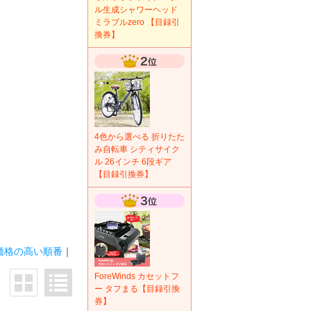
ル生成シャワーヘッド
ミラブルzero 【目録引
換券】
4色から選べる 折りたた
み自転車 シティサイク
ル 26インチ 6段ギア
【目録引換券】
価格の高い順番
｜
ForeWinds カセットフ
ー タフまる【目録引換
券】