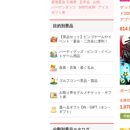
産地直送 引換券
忘年会
お肉
ゲッ
ハーゲンダッツ
500円未満
アイス
ギフト券
ド2
アプ
目的別景品
814
【景品セット】ビンゴゲームやイ
ベント・宴会・二次会に便利！
パーティグッズ・ビンゴ・イベン
トゲーム用品
仮装・衣装・着ぐるみ
ゴルフコンペ景品・賞品
ポー
お取り寄せグルメチケット・ギフ
ト券
在庫
1,07
選べるギフト ON・GIFT（オン・
ギフト）
分類別景品カタログ