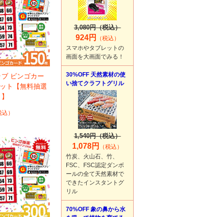
3,080円（税込）
924円
（税込）
スマホやタブレットの
画面を大画面でみる！
30%OFF 天然素材の使
ブ ビンゴカー
い捨てクラフトグリル
セット【無料抽選
き】
税込）
1,540円（税込）
1,078円
（税込）
竹炭、火山石、竹、
FSC、FSC認定ダンボ
ールの全て天然素材で
できたインスタントグ
リル
70%OFF 象の鼻から水