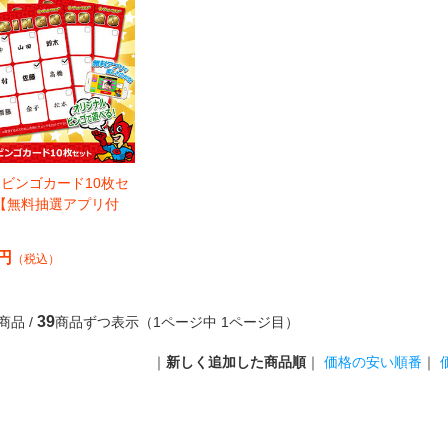
スビンゴカード10枚セ
【無料抽選アプリ付
 円
（税込）
39
商品 /
商品ずつ表示（1ページ中 1ページ目）
｜
新しく追加した商品順
｜
価格の安い順番
｜