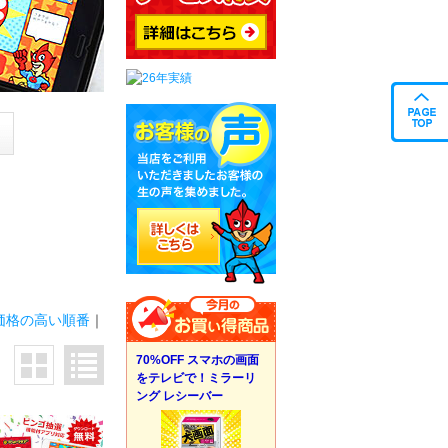
価格の高い順番
｜
70%OFF スマホの画面
をテレビで！ミラーリ
ング レシーバー