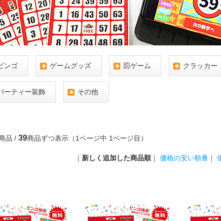
ビンゴ
ゲームグッズ
罰ゲーム
クラッカー
パーティー装飾
その他
39
商品 /
商品ずつ表示（1ページ中 1ページ目）
｜
新しく追加した商品順
｜
価格の安い順番
｜