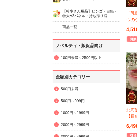
【幹事さん用品】ビンゴ・目録・
「乳
特大A3パネル・持ち帰り袋
つの
商品一覧
4,51
ノベルティ・販促品向け
100円未満～2500円以上
金額別カテゴリー
500円未満
500円～999円
北海
1000円～1999円
【目
2000円～2999円
6,49
3000円～4999円