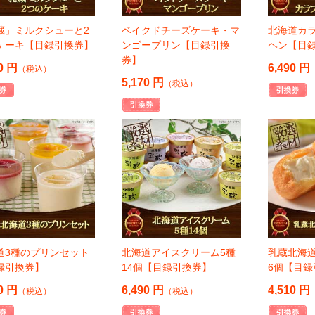
蔵」ミルクシューと2
ベイクドチーズケーキ・マ
北海道カ
ケーキ【目録引換券】
ンゴープリン【目録引換
ヘン【目
券】
0 円
6,490 円
（税込）
5,170 円
（税込）
道3種のプリンセット
北海道アイスクリーム5種
乳蔵北海
録引換券】
14個【目録引換券】
6個【目録
0 円
6,490 円
4,510 円
（税込）
（税込）