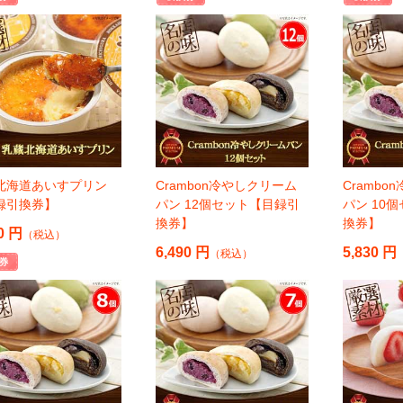
北海道あいすプリン
Crambon冷やしクリーム
Cramb
録引換券】
パン 12個セット【目録引
パン 10
換券】
換券】
0 円
（税込）
6,490 円
5,830 円
（税込）