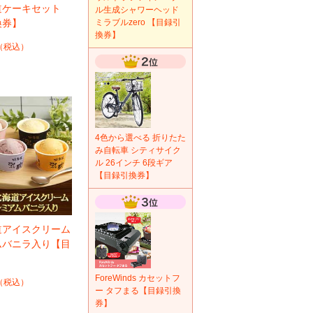
道ケーキセット
ル生成シャワーヘッド
換券】
ミラブルzero 【目録引
換券】
（税込）
4色から選べる 折りたた
み自転車 シティサイク
ル 26インチ 6段ギア
【目録引換券】
道アイスクリーム
ムバニラ入り【目
】
ForeWinds カセットフ
（税込）
ー タフまる【目録引換
券】