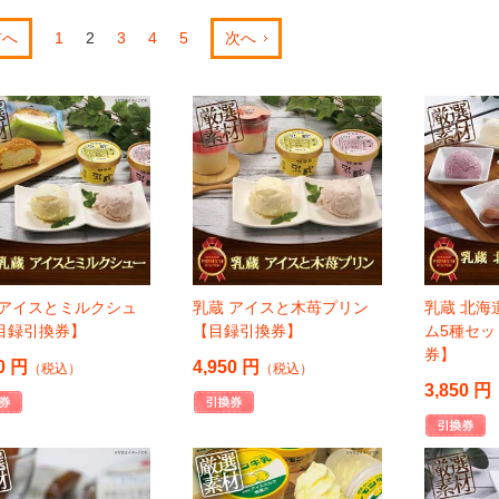
前へ
1
2
3
4
5
次へ
 アイスとミルクシュ
乳蔵 アイスと木苺プリン
乳蔵 北海
目録引換券】
【目録引換券】
ム5種セ
券】
0 円
4,950 円
（税込）
（税込）
3,850 円