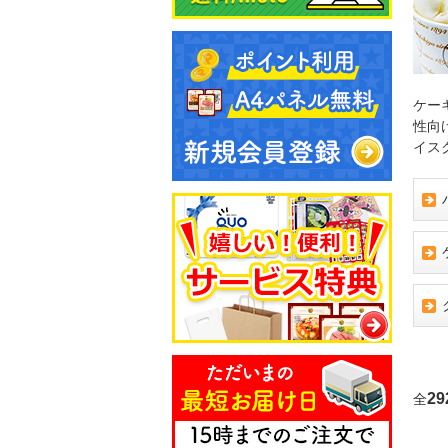
ケー
性向
イス
29
全