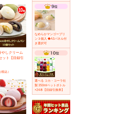
なめらかマンゴープリ
ン３個入 ◆A3パネル付
き選択可
on冷やしクリーム
個セット【目録引
（税込）
選べる コカ・コーラ社
製 350mlペットボトル
×24本【目録引換券】