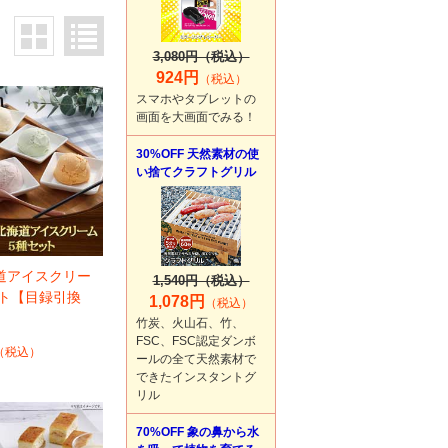
3,080円（税込）
924円
（税込）
スマホやタブレットの
画面を大画面でみる！
30%OFF 天然素材の使
い捨てクラフトグリル
道アイスクリー
1,540円（税込）
ット【目録引換
1,078円
（税込）
竹炭、火山石、竹、
FSC、FSC認定ダンボ
（税込）
ールの全て天然素材で
できたインスタントグ
リル
70%OFF 象の鼻から水