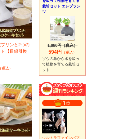
を吸って植物を育てる
栽培セット エレプラン
ツ
道プリンと2つの
1,980円（税込）
ット【目録引換
594円
（税込）
ゾウの鼻から水を吸っ
て植物を育てる栽培セ
（税込）
ット
ウルトラファインバブ