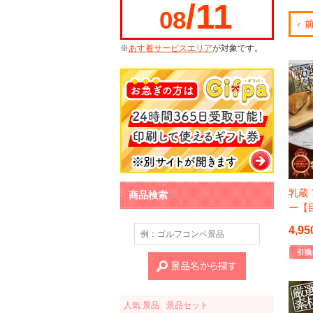
/11
08
※
あす着サービスエリア
が対象です。
乳蔵
商品検索
ー【
4,95
人気 景品
景品セット