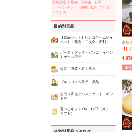
産地直送 引換券
忘年会
お肉
ハーゲンダッツ
500円未満
アイス
ギフト券
目的別景品
【景品セット】ビンゴゲームやイ
ベント・宴会・二次会に便利！
米粉
【目
パーティグッズ・ビンゴ・イベン
トゲーム用品
4,95
仮装・衣装・着ぐるみ
ゴルフコンペ景品・賞品
お取り寄せグルメチケット・ギフ
ト券
選べるギフト ON・GIFT（オン・
ギフト）
分類別景品カタログ