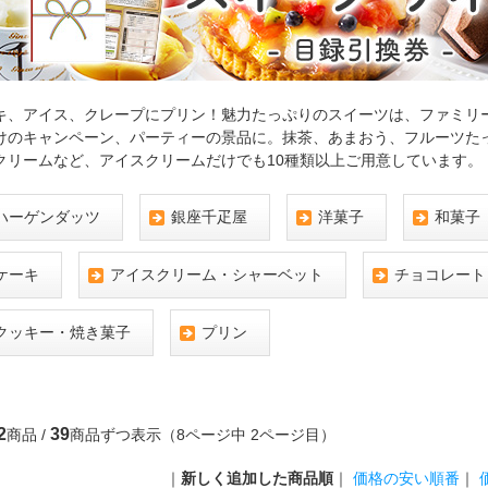
キ、アイス、クレープにプリン！魅力たっぷりのスイーツは、ファミリ
けのキャンペーン、パーティーの景品に。抹茶、あまおう、フルーツた
クリームなど、アイスクリームだけでも10種類以上ご用意しています。
ハーゲンダッツ
銀座千疋屋
洋菓子
和菓子
ケーキ
アイスクリーム・シャーベット
チョコレート
クッキー・焼き菓子
プリン
2
39
商品 /
商品ずつ表示（8ページ中 2ページ目）
｜
新しく追加した商品順
｜
価格の安い順番
｜