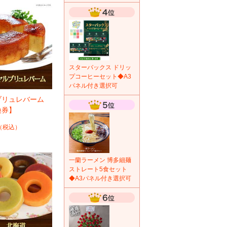
スターバックス ドリッ
プコーヒーセット◆A3
パネル付き選択可
ブリュレバーム
換券】
（税込）
一蘭ラーメン 博多細麺
ストレート5食セット
◆A3パネル付き選択可