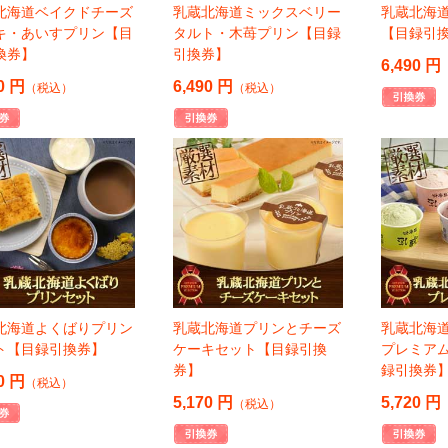
北海道ベイクドチーズ
乳蔵北海道ミックスベリー
乳蔵北海
キ・あいすプリン【目
タルト・木苺プリン【目録
【目録引
換券】
引換券】
6,490 円
0 円
6,490 円
（税込）
（税込）
北海道よくばりプリン
乳蔵北海道プリンとチーズ
乳蔵北海
ト【目録引換券】
ケーキセット【目録引換
プレミア
券】
録引換券
0 円
（税込）
5,170 円
5,720 円
（税込）