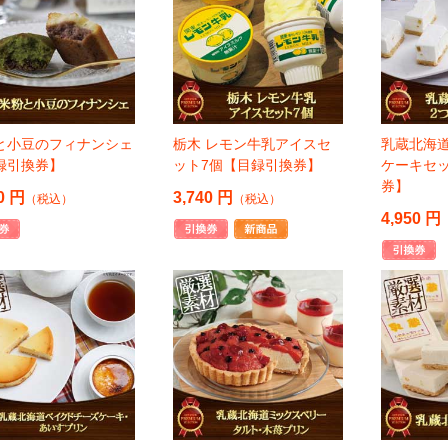
と小豆のフィナンシェ
栃木 レモン牛乳アイスセ
乳蔵北海
録引換券】
ット7個【目録引換券】
ケーキセ
券】
0 円
3,740 円
（税込）
（税込）
4,950 円