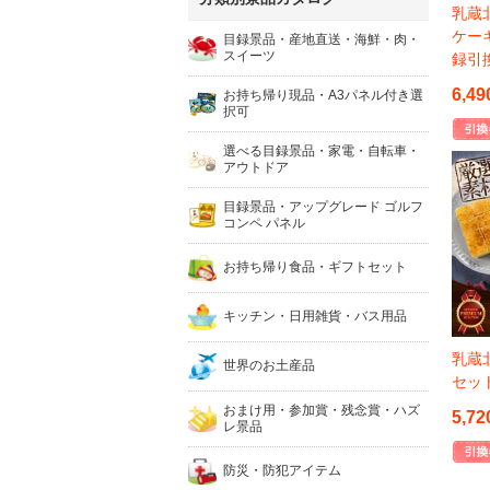
乳蔵
ケー
目録景品・産地直送・海鮮・肉・
スイーツ
録引
6,49
お持ち帰り現品・A3パネル付き選
択可
選べる目録景品・家電・自転車・
アウトドア
目録景品・アップグレード ゴルフ
コンペ パネル
お持ち帰り食品・ギフトセット
キッチン・日用雑貨・バス用品
乳蔵
世界のお土産品
セッ
おまけ用・参加賞・残念賞・ハズ
5,72
レ景品
防災・防犯アイテム