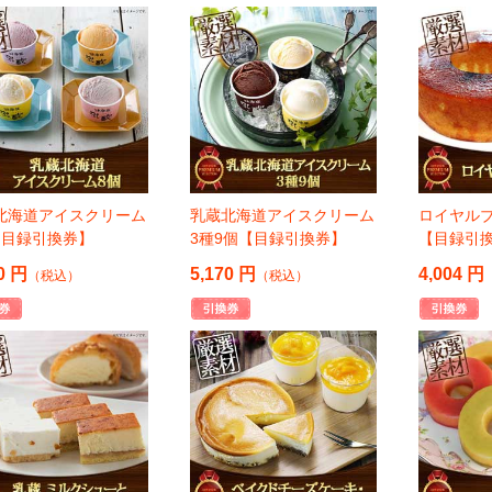
北海道アイスクリーム
乳蔵北海道アイスクリーム
ロイヤル
【目録引換券】
3種9個【目録引換券】
【目録引
0 円
5,170 円
4,004 円
（税込）
（税込）