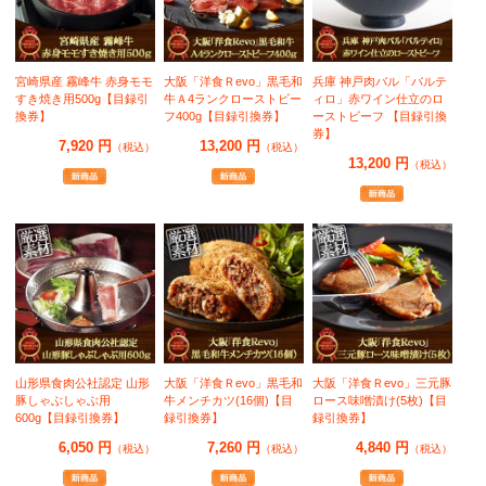
宮崎県産 霧峰牛 赤身モモ
大阪「洋食Ｒevo」黒毛和
兵庫 神戸肉バル「バルテ
すき焼き用500g【目録引
牛Ａ4ランクローストビー
ィロ」赤ワイン仕立のロ
換券】
フ400g【目録引換券】
ーストビーフ 【目録引換
券】
7,920 円
13,200 円
（税込）
（税込）
13,200 円
（税込）
山形県食肉公社認定 山形
大阪「洋食Ｒevo」黒毛和
大阪「洋食Ｒevo」三元豚
豚しゃぶしゃぶ用
牛メンチカツ(16個)【目
ロース味噌漬け(5枚)【目
600g【目録引換券】
録引換券】
録引換券】
6,050 円
7,260 円
4,840 円
（税込）
（税込）
（税込）