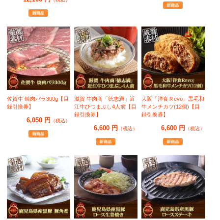
佐賀牛 焼肉バラ300g【目
滋賀 牛肉商「徳志満」近
大阪「洋食Ｒevo」黒毛和
録引換券】
江牛ひつまぶし4人前【目
牛メンチカツ(12個)【目
録引換券】
録引換券】
6,050 円
（税込）
6,600 円
6,600 円
（税込）
（税込）