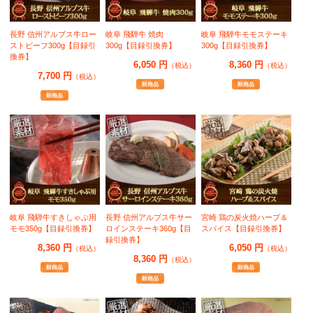
長野 信州アルプス牛ロー
岐阜 飛騨牛 焼肉
岐阜 飛騨牛モモステーキ
ストビーフ300g【目録引
300g【目録引換券】
300g【目録引換券】
換券】
6,050 円
8,360 円
（税込）
（税込）
7,700 円
（税込）
岐阜 飛騨牛すきしゃぶ用
長野 信州アルプス牛サー
宮崎 鶏の炭火焼ハーブ＆
モモ350g【目録引換券】
ロインステーキ360g【目
スパイス【目録引換券】
録引換券】
8,360 円
6,050 円
（税込）
（税込）
8,360 円
（税込）