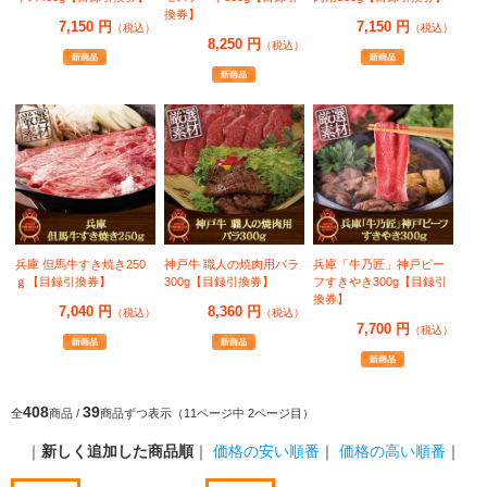
換券】
7,150 円
7,150 円
（税込）
（税込）
8,250 円
（税込）
兵庫 但馬牛すき焼き250
神戸牛 職人の焼肉用バラ
兵庫「牛乃匠」神戸ビー
ｇ【目録引換券】
300g【目録引換券】
フすきやき300g【目録引
換券】
7,040 円
8,360 円
（税込）
（税込）
7,700 円
（税込）
408
39
全
商品 /
商品ずつ表示（11ページ中 2ページ目）
｜
新しく追加した商品順
｜
価格の安い順番
｜
価格の高い順番
｜