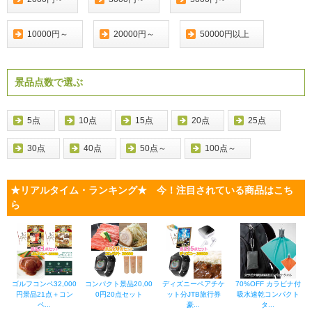
10000円～
20000円～
50000円以上
景品点数で選ぶ
5点
10点
15点
20点
25点
30点
40点
50点～
100点～
★リアルタイム・ランキング★ 今！注目されている商品はこち
ら
ゴルフコンペ32,000
コンパクト景品20,00
ディズニーペアチケ
70%OFF カラビナ付
円景品21点＋コン
0円20点セット
ット分JTB旅行券
吸水速乾コンパクト
ペ...
豪...
タ...