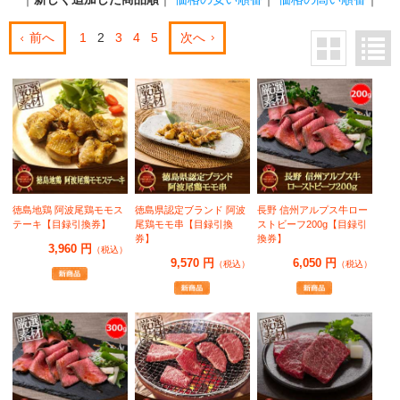
前へ
1
2
3
4
5
次へ
徳島地鶏 阿波尾鶏モモス
徳島県認定ブランド 阿波
長野 信州アルプス牛ロー
テーキ【目録引換券】
尾鶏モモ串【目録引換
ストビーフ200g【目録引
券】
換券】
3,960 円
（税込）
9,570 円
6,050 円
（税込）
（税込）