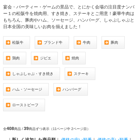
宴会・パーティー・ゲームの景品で、とにかく会場の注目度ナンバ
ー１の松阪牛を焼肉用、すき焼き、ステーキとご用意！豪華牛肉は
もちろん、豚肉やハム、ソーセージ、ハンバーグ、しゃぶしゃぶと
日本全国の美味しいお肉を揃えました！
松阪牛
ブランド牛
牛肉
豚肉
鶏肉
ジビエ
焼肉
しゃぶしゃぶ・すき焼き
ステーキ
ハム・ソーセージ
ハンバーグ
ローストビーフ
408
39
全
商品 /
商品ずつ表示（11ページ中 2ページ目）
｜
新しく追加した商品順
｜
価格の安い順番
｜
価格の高い順番
｜