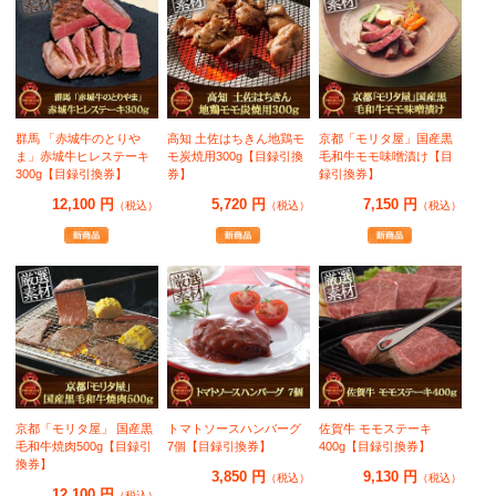
群馬 「赤城牛のとりや
高知 土佐はちきん地鶏モ
京都「モリタ屋」国産黒
ま」赤城牛ヒレステーキ
モ炭焼用300g【目録引換
毛和牛モモ味噌漬け【目
300g【目録引換券】
券】
録引換券】
12,100 円
5,720 円
7,150 円
（税込）
（税込）
（税込）
京都「モリタ屋」 国産黒
トマトソースハンバーグ
佐賀牛 モモステーキ
毛和牛焼肉500g【目録引
7個【目録引換券】
400g【目録引換券】
換券】
3,850 円
9,130 円
（税込）
（税込）
12,100 円
（税込）