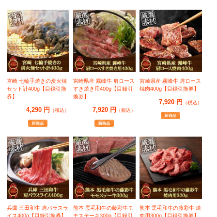
宮崎 七輪手焼きの炭火焼
宮崎県産 霧峰牛 肩ロース
宮崎県産 霧峰牛 肩ロース
セット計400g【目録引換
すき焼き用400g【目録引
焼肉400g【目録引換券】
券】
換券】
7,920 円
（税込）
4,290 円
7,920 円
（税込）
（税込）
兵庫 三田和牛 肩バラスラ
熊本 黒毛和牛の藤彩牛モ
熊本 黒毛和牛の藤彩牛 焼
イス400g【目録引換券】
モステーキ300g【目録引
肉用300g【目録引換券】