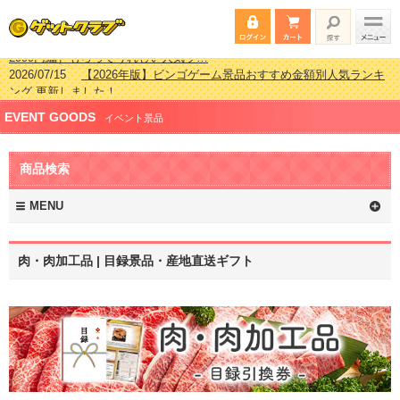
2026/07/15
【2026年版】ビンゴゲーム景品おすすめ金額別人気ランキ
ング 更新しました！
2026/04/03
【2026年版】ゴルフコンペ景品 3000円未満［2000円～
EVENT GOODS
2999円編］もらってうれしい人気ラ…
イベント景品
2026/02/16
【2026年版】結婚式の二次会で貰って嬉しい景品とは？ 更
新しました！
商品検索
2026/02/03
【2026年版】ゴルフコンペ景品 3000円未満［2000円～
2999円編］もらってうれしい人気ラ…
MENU
肉・肉加工品 | 目録景品・産地直送ギフト