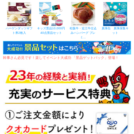
ハーゲンダッツギフ
キッズ景品10,000円
松阪牛・近江牛仕込
真珠缶 真珠採集キ
ト券2枚入
40点景品セット
みハンバーグ プレ
ット
ミ...
幹事さん必見です！楽してイベント大成功 「景品ゲットパック」登場！